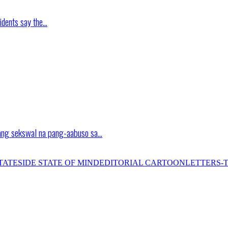
idents say the…
ang sekswal na pang-aabuso sa…
TATESIDE STATE OF MIND
EDITORIAL CARTOON
LETTERS-