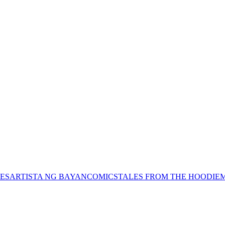
ES
ARTISTA NG BAYAN
COMICS
TALES FROM THE HOODIE
M