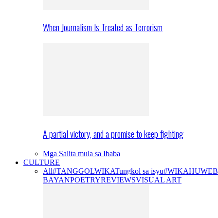
When Journalism Is Treated as Terrorism
A partial victory, and a promise to keep fighting
Mga Salita mula sa Ibaba
CULTURE
All
#TANGGOLWIKA
Tungkol sa isyu
#WIKAHUWEB
BAYAN
POETRY
REVIEWS
VISUAL ART