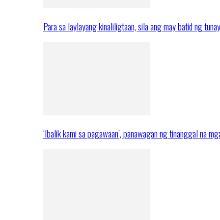
Para sa laylayang kinaliligtaan, sila ang may batid ng tuna
‘Ibalik kami sa pagawaan’, panawagan ng tinanggal na 