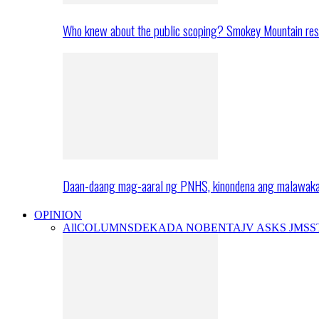
Who knew about the public scoping? Smokey Mountain res
Daan-daang mag-aaral ng PNHS, kinondena ang malawak
OPINION
All
COLUMNS
DEKADA NOBENTA
JV ASKS JMS
S