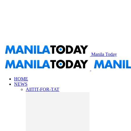
Manila Today
HOME
NEWS
All
TIT-FOR-TAT