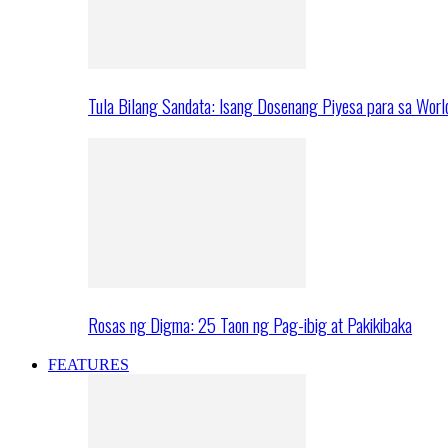
Tula Bilang Sandata: Isang Dosenang Piyesa para sa Worl
Rosas ng Digma: 25 Taon ng Pag-ibig at Pakikibaka
FEATURES