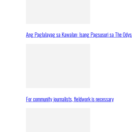
Ang Paglalayag sa Kawalan: Isang Pagsusuri sa The Ody
For community journalists, fieldwork is necessary