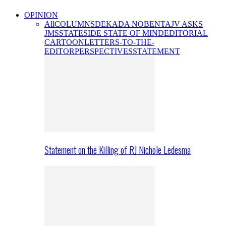
OPINION
All
COLUMNS
DEKADA NOBENTA
JV ASKS
JMS
STATESIDE STATE OF MIND
EDITORIAL
CARTOON
LETTERS-TO-THE-
EDITOR
PERSPECTIVES
STATEMENT
Statement on the Killing of RJ Nichole Ledesma