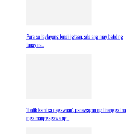
Para sa laylayang kinaliligtaan, sila ang may batid ng
tunay na…
‘Ibalik kami sa pagawaan’, panawagan ng tinanggal na
mga manggagawa ng…