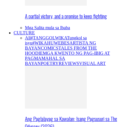
A partial victory, and a promise to keep fighting
Mga Salita mula sa Ibaba
CULTURE
All
#TANGGOLWIKA
Tungkol sa
isyu
#WIKAHUWEBES
ARTISTA NG
BAYAN
COMICS
TALES FROM THE
HOODIE
MGA KWENTO NG PAG-IBIG AT
PAGMAMAHAL SA
BAYAN
POETRY
REVIEWS
VISUAL ART
Ang Paglalayag sa Kawalan: Isang Pagsusuri sa The
Odyssey (2026)