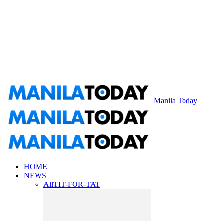
Manila Today
HOME
NEWS
All
TIT-FOR-TAT