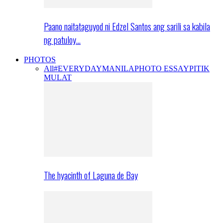
Paano naitataguyod ni Edzel Santos ang sarili sa kabila
ng patuloy…
PHOTOS
All
#EVERYDAYMANILA
PHOTO ESSAY
PITIK
MULAT
The hyacinth of Laguna de Bay