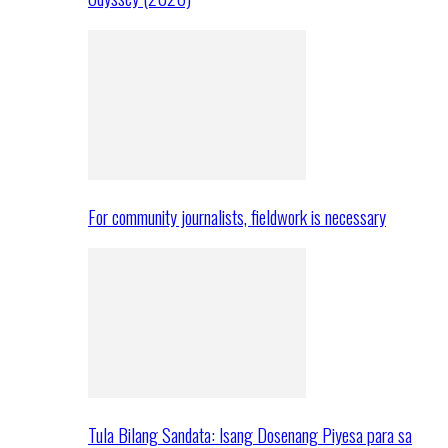
For community journalists, fieldwork is necessary
Tula Bilang Sandata: Isang Dosenang Piyesa para sa