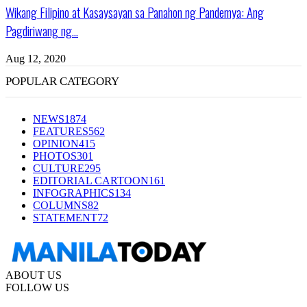
Wikang Filipino at Kasaysayan sa Panahon ng Pandemya: Ang
Pagdiriwang ng...
Aug 12, 2020
POPULAR CATEGORY
NEWS
1874
FEATURES
562
OPINION
415
PHOTOS
301
CULTURE
295
EDITORIAL CARTOON
161
INFOGRAPHICS
134
COLUMNS
82
STATEMENT
72
ABOUT US
FOLLOW US