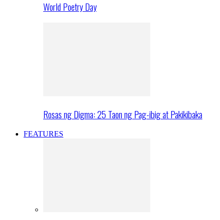
World Poetry Day
Rosas ng Digma: 25 Taon ng Pag-ibig at Pakikibaka
FEATURES