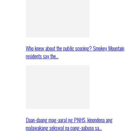
Who knew about the public scoping? Smokey Mountain
residents say the…
Daan-daang mag-aaral ng PNHS, kinondena ang
malawakang sekswal na pang-aabuso sa…