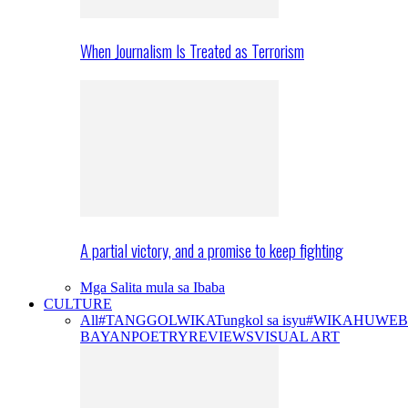
When Journalism Is Treated as Terrorism
A partial victory, and a promise to keep fighting
Mga Salita mula sa Ibaba
CULTURE
All
#TANGGOLWIKA
Tungkol sa isyu
#WIKAHUWEB
BAYAN
POETRY
REVIEWS
VISUAL ART