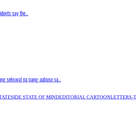
idents say the…
ang sekswal na pang-aabuso sa…
TATESIDE STATE OF MIND
EDITORIAL CARTOON
LETTERS-