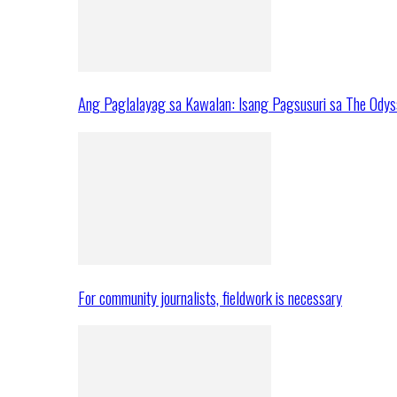
Ang Paglalayag sa Kawalan: Isang Pagsusuri sa The Ody
For community journalists, fieldwork is necessary