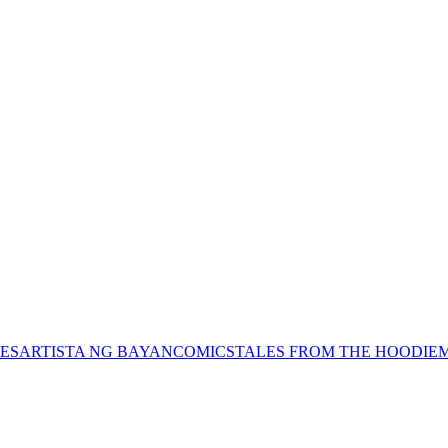
ES
ARTISTA NG BAYAN
COMICS
TALES FROM THE HOODIE
M