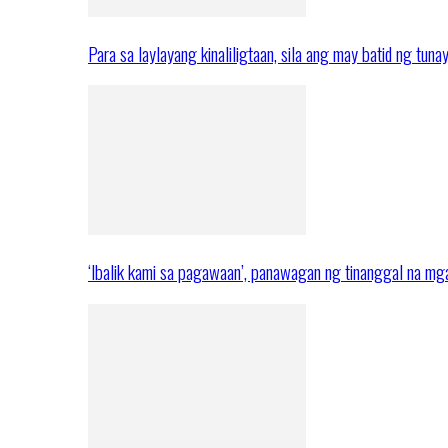
Para sa laylayang kinaliligtaan, sila ang may batid ng tuna
‘Ibalik kami sa pagawaan’, panawagan ng tinanggal na 