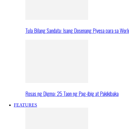
Tula Bilang Sandata: Isang Dosenang Piyesa para sa Worl
Rosas ng Digma: 25 Taon ng Pag-ibig at Pakikibaka
FEATURES