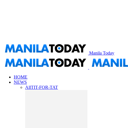
Manila Today
HOME
NEWS
All
TIT-FOR-TAT