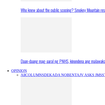
Who knew about the public scoping? Smokey Mountain res
Daan-daang mag-aaral ng PNHS, kinondena ang malawak
OPINION
All
COLUMNS
DEKADA NOBENTA
JV ASKS JMS
S