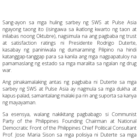
Sang-ayon sa mga huling sarbey ng SWS at Pulse Asia
ngayong taong ito (isingawa sa ikatlong kwarto ng taon at
inilabas noong Oktubre), nagsimula na ang pagbaba ng trust
at satisfaction ratings ni Presidente Rodrigo Duterte,
kasabay ng paniniwala ng dumaraming Pilipino na hindi
katanggap-tanggap para sa kanila ang mga nagpapatuloy na
pamamaslang ng estado sa mga maralita sa ngalan ng drug
war.
Ang pinakamalaking antas ng pagbaba ni Duterte sa mga
sarbey ng SWS at Pulse Asia ay nagmula sa mga dukha at
kapus-palad, samantalang malaki pa rin ang suporta sa kanya
ng mayayaman.
Sa esensya, walang nakikitang pagbabago si Communist
Party of the Philippines Founding Chairman at National
Democratic Front of the Philippines Chief Political Consultant
Prof. Jose Maria Sison sa mga polisiya ni Duterte sa mga