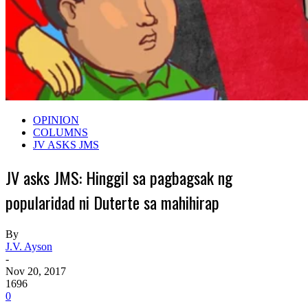
OPINION
COLUMNS
JV ASKS JMS
JV asks JMS: Hinggil sa pagbagsak ng
popularidad ni Duterte sa mahihirap
By
J.V. Ayson
-
Nov 20, 2017
1696
0