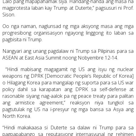
Lalo pang mapapahamak siya. Handang-handa ang masa na
magprotesta laban kay Trump at Duterte,” pagsusuri ni Prof.
Sison.
Oo nga naman, naglunsad ng mga aksyong masa ang mga
progresibong organisasyon ngayong linggong ito laban sa
pagbisita ni Trump.
Nangyari ang unang pagdalaw ni Trump sa Pilipinas para sa
ASEAN at East Asia Summit noong Nobyembre 12-14.
“Hindi mabisang magagamit ng US ang isyu ng nuclear
weapons ng DPRK [Democratic People’s Republic of Korea]
o Hilagang Korea para mangalap ng suporta para sa US war
policy dahil sa karapatan ang DPRK sa self-defense at
rasonable siyang nag-aalok pa ng peace treaty para palitan
ang armistice agreement,” reaksyon niya tungkol sa
pagtutulak ng US na i-presyur ng mga bansa sa Asya ang
North Korea.
“Hindi makakaasa si Duterte sa dalaw ni Trump para sa
pagpapabango sa reputasyong internasyunal ng rehimen