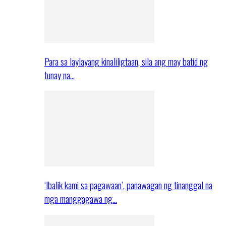
Para sa laylayang kinaliligtaan, sila ang may batid ng
tunay na…
‘Ibalik kami sa pagawaan’, panawagan ng tinanggal na
mga manggagawa ng…