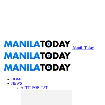
Manila Today
HOME
NEWS
All
TIT-FOR-TAT