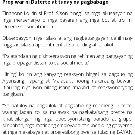
Prop war ni Duterte at tunay na pagbabago
Tinanong ko rin si Prof. Sison hinggil sa mga akusasyon na
mga mersenaryo o mga bayaran ang mga bot at troll ni
Duterte sa social media.
Obserbasyon niya, sila-sila ang nagbabangayan dahil nag-
iinggitan sila sa appointment at sa funding at kurakot.
“Palatandaan ng disintegrasyon ng rehimen ang bangayan ng
mga propagandista nito sa social media.”
Hiningi ko rin ang kanyang reaksyon hinggil sa pagbuo ng
Alyansang Tapang at Malasakit noong nakaraang buwan.
Itinuring niya iyon bilang isang “makitid at reaksyonaryong
pangkatin.”
“Sa patuloy na pagbulok at pagbaho ng rehimeng Duterte,
walang laban ito sa malawak na nagkakaisang prente na
kinabibilangan ng mga oposisyonistang partido at grupo,
simbahan, mga matinong empleyado at sundalo ng gobyerno
at mga makabayan at progresibong pwersa tulad ng BAYAN