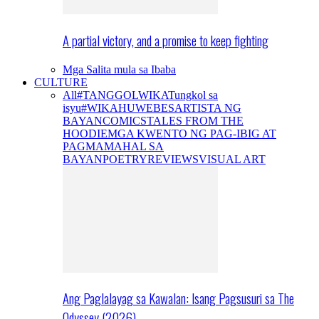
A partial victory, and a promise to keep fighting
Mga Salita mula sa Ibaba
CULTURE
All
#TANGGOLWIKA
Tungkol sa
isyu
#WIKAHUWEBES
ARTISTA NG
BAYAN
COMICS
TALES FROM THE
HOODIE
MGA KWENTO NG PAG-IBIG AT
PAGMAMAHAL SA
BAYAN
POETRY
REVIEWS
VISUAL ART
Ang Paglalayag sa Kawalan: Isang Pagsusuri sa The
Odyssey (2026)