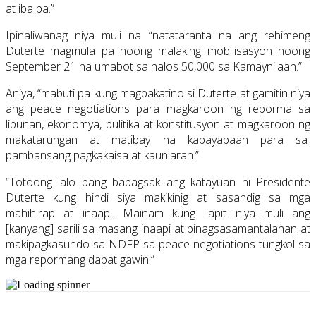
at iba pa.”
Ipinaliwanag niya muli na “natataranta na ang rehimeng
Duterte magmula pa noong malaking mobilisasyon noong
September 21 na umabot sa halos 50,000 sa Kamaynilaan.”
Aniya, “mabuti pa kung magpakatino si Duterte at gamitin niya
ang peace negotiations para magkaroon ng reporma sa
lipunan, ekonomya, pulitika at konstitusyon at magkaroon ng
makatarungan at matibay na kapayapaan para sa
pambansang pagkakaisa at kaunlaran.”
“Totoong lalo pang babagsak ang katayuan ni Presidente
Duterte kung hindi siya makikinig at sasandig sa mga
mahihirap at inaapi. Mainam kung ilapit niya muli ang
[kanyang] sarili sa masang inaapi at pinagsasamantalahan at
makipagkasundo sa NDFP sa peace negotiations tungkol sa
mga repormang dapat gawin.”