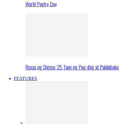
World Poetry Day
Rosas ng Digma: 25 Taon ng Pag-ibig at Pakikibaka
FEATURES