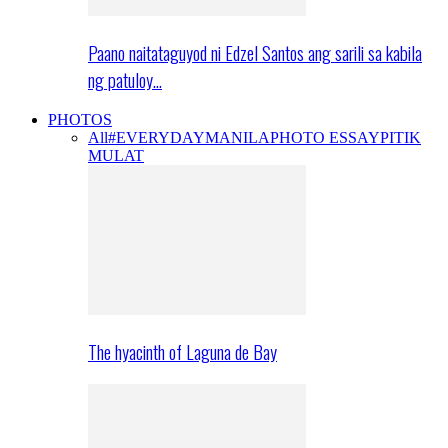
Paano naitataguyod ni Edzel Santos ang sarili sa kabila
ng patuloy…
PHOTOS
All
#EVERYDAYMANILA
PHOTO ESSAY
PITIK
MULAT
The hyacinth of Laguna de Bay