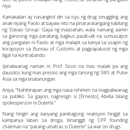
niya.
Kamakailan ay nasangkot din sa isyu ng drug smuggling ang
anak niyang Paolo at bayaw nito na pinararatangang kabilang
ng ‘Davao Group.’ Gaya ng inaasahan, wala namang aamin
sa ganoong mga paratang, bagkus paulit-ulit na sumusulpot
ang pangalan ni Paolo at mga malapit sa kanya sa usapin ng
korapsyon sa Bureau of Customs at pagpapalusot ng mga
iligal na kontrabando.
Ipinaliwanag naman ni Prof. Sison na mas malaki pa ang
dausdos kung mas presiso ang mga tanong ng SWS at Pulse
Asia sa mga tinatanungan.
Aniya, “Nahihirapan ang mga nasa rehimen na magpaliwanag
sa publiko. Sa gayon, nagresign si [Ernesto] Abella bilang
spokesperson ni Duterte.”
Nang hingin ang kanyang panibagong reaksyon hinggil sa
kampanya laban sa droga, binanggit ng CPP founding
chairman na “parang umatras si Duterte” sa war on drugs.