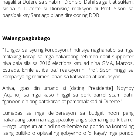
nagalit si Dutere sa sinabi ni Dionisio. Dahil sa galit at suklam,
sinipa ni Duterte si Dionisio,” reaksyon ni Prof. Sison sa
pagsibak kay Santiago bilang direktor ng DDB.
Walang pagbabago
“Tungkol sa isyu ng korupsyon, hindi siya naghahabol sa mga
malaking korap sa mga nakaraang rehimen dahil supporter
niya pala sila sa 2016 elections katulad nina GMA, Marcos,
Estrada, Enrile at iba pa,” reaksyon ni Prof. Sison hinggil sa
kampanya ng rehimen laban sa katiwalian at korupsyon.
Aniya, ligtas din umano si [dating Presidente] Noynoy
[Aquino] sa mga kaso hinggil sa pork barrel scam dahil
“ganoon din ang patakaran at pamamalakad ni Duterte.”
Lumabas sa mga deliberasyon sa budget noon pang
nakaraang taon na nagpapatuloy ang sistema ng pork barrel
—mga lumpsum at hindi naka-itemize na pondo na kontrol ng
isang pulitiko o opisyal ng gobyerno o ‘di kaya’y mga pondo