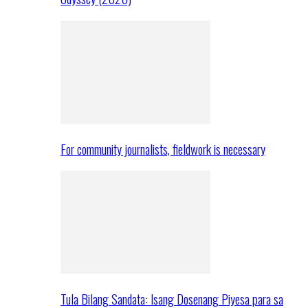
For community journalists, fieldwork is necessary
Tula Bilang Sandata: Isang Dosenang Piyesa para sa