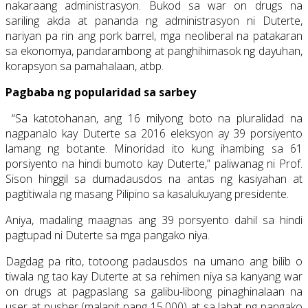
nakaraang administrasyon. Bukod sa war on drugs na
sariling akda at pananda ng administrasyon ni Duterte,
nariyan pa rin ang pork barrel, mga neoliberal na patakaran
sa ekonomya, pandarambong at panghihimasok ng dayuhan,
korapsyon sa pamahalaan, atbp.
Pagbaba ng popularidad sa sarbey
“Sa katotohanan, ang 16 milyong boto na pluralidad na
nagpanalo kay Duterte sa 2016 eleksyon ay 39 porsiyento
lamang ng botante. Minoridad ito kung ihambing sa 61
porsiyento na hindi bumoto kay Duterte,” paliwanag ni Prof.
Sison hinggil sa dumadausdos na antas ng kasiyahan at
pagtitiwala ng masang Pilipino sa kasalukuyang presidente.
Aniya, madaling maagnas ang 39 porsyento dahil sa hindi
pagtupad ni Duterte sa mga pangako niya.
Dagdag pa rito, totoong padausdos na umano ang bilib o
tiwala ng tao kay Duterte at sa rehimen niya sa kanyang war
on drugs at pagpaslang sa galibu-libong pinaghinalaan na
user at pusher (malapit nang 15,000) at sa lahat ng pangako