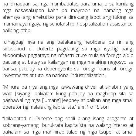
na idinadaan sa mga mambabatas para umano sa kanilang
mga nasasakupan kahit pa mayroon na namang mga
ahensya ang ehekutibo para direktang iabot ang tulong sa
mamamayan gaya ng scholarship, hospitalization assistance,
palibing, atbp.
Idinagdag niya na ang patakarang neoliberal pa rin ang
sinusunod ni Duterte pagdating sa mga isyung pang-
ekonomiya: pagtatayo ng infrastructure mula sa foreign aid o
pautang at batay sa kailangan ng mga malaking negosyo sa
bansa, patuloy na dependyente sa foreign loans at foreign
investments at tutol sa national industrialization.
“Minura pa niya ang mga kawawang driver at sinabi niyang
wala [siyang] pakialam kung patuloy na maghirap sila sa
pagbawal ng mga [lumang] jeepney at palitan ang mga small
operator ng malalaking kapitalista,” ani Prof. Sison.
“Inilalantad ni Duterte ang sarili bilang isang arogante at
sobrang-yamang burukrata kapitalista na walang interes at
pakialam sa mga mahihirap tulad ng mga tsuper at small