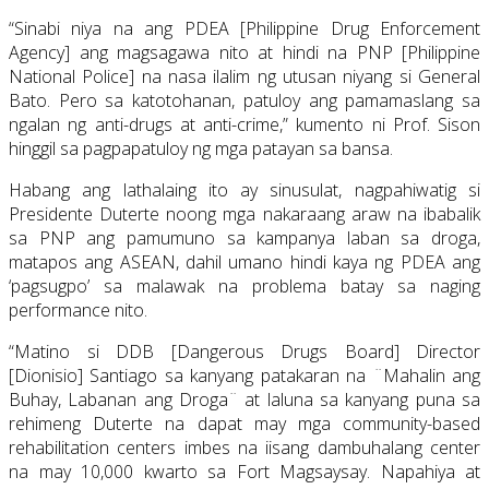
“Sinabi niya na ang PDEA [Philippine Drug Enforcement
Agency] ang magsagawa nito at hindi na PNP [Philippine
National Police] na nasa ilalim ng utusan niyang si General
Bato. Pero sa katotohanan, patuloy ang pamamaslang sa
ngalan ng anti-drugs at anti-crime,” kumento ni Prof. Sison
hinggil sa pagpapatuloy ng mga patayan sa bansa.
Habang ang lathalaing ito ay sinusulat, nagpahiwatig si
Presidente Duterte noong mga nakaraang araw na ibabalik
sa PNP ang pamumuno sa kampanya laban sa droga,
matapos ang ASEAN, dahil umano hindi kaya ng PDEA ang
‘pagsugpo’ sa malawak na problema batay sa naging
performance nito.
“Matino si DDB [Dangerous Drugs Board] Director
[Dionisio] Santiago sa kanyang patakaran na ¨Mahalin ang
Buhay, Labanan ang Droga¨ at laluna sa kanyang puna sa
rehimeng Duterte na dapat may mga community-based
rehabilitation centers imbes na iisang dambuhalang center
na may 10,000 kwarto sa Fort Magsaysay. Napahiya at