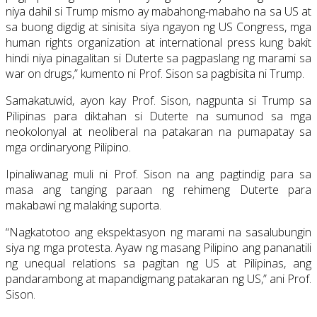
niya dahil si Trump mismo ay mabahong-mabaho na sa US at
sa buong digdig at sinisita siya ngayon ng US Congress, mga
human rights organization at international press kung bakit
hindi niya pinagalitan si Duterte sa pagpaslang ng marami sa
war on drugs,” kumento ni Prof. Sison sa pagbisita ni Trump.
Samakatuwid, ayon kay Prof. Sison, nagpunta si Trump sa
Pilipinas para diktahan si Duterte na sumunod sa mga
neokolonyal at neoliberal na patakaran na pumapatay sa
mga ordinaryong Pilipino.
Ipinaliwanag muli ni Prof. Sison na ang pagtindig para sa
masa ang tanging paraan ng rehimeng Duterte para
makabawi ng malaking suporta.
“Nagkatotoo ang ekspektasyon ng marami na sasalubungin
siya ng mga protesta. Ayaw ng masang Pilipino ang pananatili
ng unequal relations sa pagitan ng US at Pilipinas, ang
pandarambong at mapandigmang patakaran ng US,” ani Prof.
Sison.