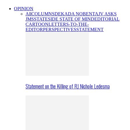
OPINION
All
COLUMNS
DEKADA NOBENTA
JV ASKS
JMS
STATESIDE STATE OF MIND
EDITORIAL
CARTOON
LETTERS-TO-THE-
EDITOR
PERSPECTIVES
STATEMENT
Statement on the Killing of RJ Nichole Ledesma