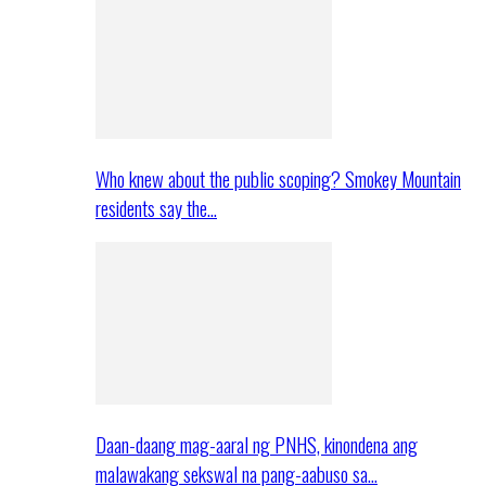
Who knew about the public scoping? Smokey Mountain
residents say the…
Daan-daang mag-aaral ng PNHS, kinondena ang
malawakang sekswal na pang-aabuso sa…