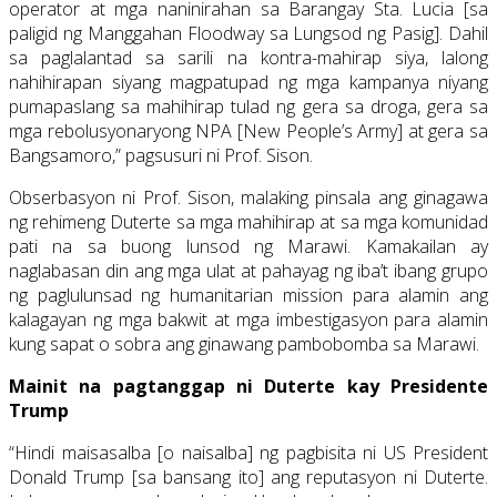
operator at mga naninirahan sa Barangay Sta. Lucia [sa
paligid ng Manggahan Floodway sa Lungsod ng Pasig]. Dahil
sa paglalantad sa sarili na kontra-mahirap siya, lalong
nahihirapan siyang magpatupad ng mga kampanya niyang
pumapaslang sa mahihirap tulad ng gera sa droga, gera sa
mga rebolusyonaryong NPA [New People’s Army] at gera sa
Bangsamoro,” pagsusuri ni Prof. Sison.
Obserbasyon ni Prof. Sison, malaking pinsala ang ginagawa
ng rehimeng Duterte sa mga mahihirap at sa mga komunidad
pati na sa buong lunsod ng Marawi. Kamakailan ay
naglabasan din ang mga ulat at pahayag ng iba’t ibang grupo
ng paglulunsad ng humanitarian mission para alamin ang
kalagayan ng mga bakwit at mga imbestigasyon para alamin
kung sapat o sobra ang ginawang pambobomba sa Marawi.
Mainit na pagtanggap ni Duterte kay Presidente
Trump
“Hindi maisasalba [o naisalba] ng pagbisita ni US President
Donald Trump [sa bansang ito] ang reputasyon ni Duterte.