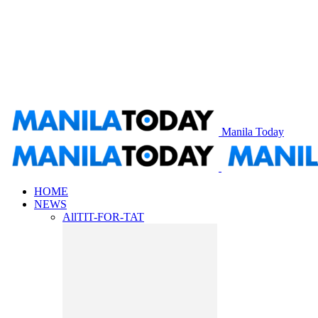
Manila Today
HOME
NEWS
All
TIT-FOR-TAT