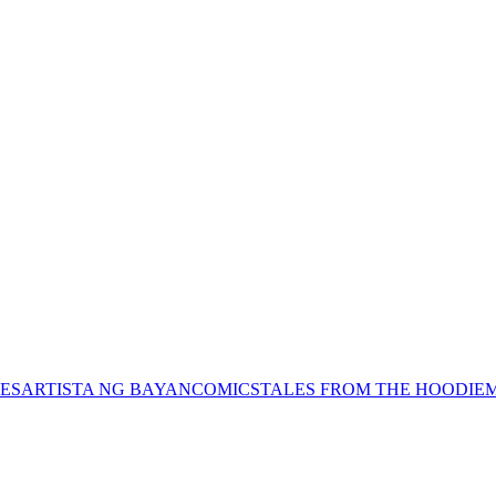
ES
ARTISTA NG BAYAN
COMICS
TALES FROM THE HOODIE
M