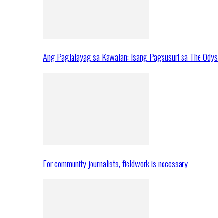
Ang Paglalayag sa Kawalan: Isang Pagsusuri sa The Ody
For community journalists, fieldwork is necessary