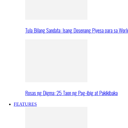
Tula Bilang Sandata: Isang Dosenang Piyesa para sa Worl
Rosas ng Digma: 25 Taon ng Pag-ibig at Pakikibaka
FEATURES