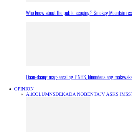
Who knew about the public scoping? Smokey Mountain res
Daan-daang mag-aaral ng PNHS, kinondena ang malawak
OPINION
All
COLUMNS
DEKADA NOBENTA
JV ASKS JMS
S