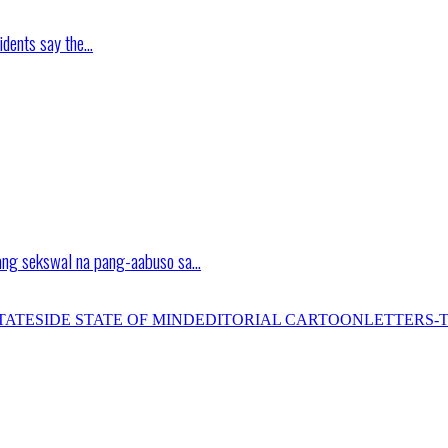
idents say the…
ang sekswal na pang-aabuso sa…
TATESIDE STATE OF MIND
EDITORIAL CARTOON
LETTERS-