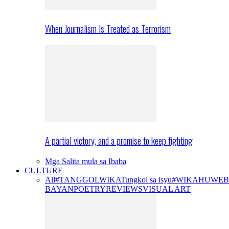
When Journalism Is Treated as Terrorism
A partial victory, and a promise to keep fighting
Mga Salita mula sa Ibaba
CULTURE
All
#TANGGOLWIKA
Tungkol sa isyu
#WIKAHUWEB
BAYAN
POETRY
REVIEWS
VISUAL ART