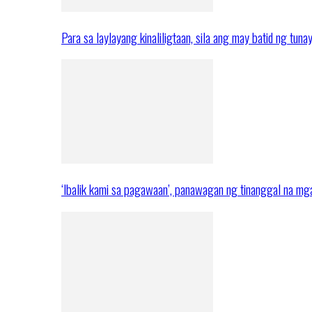
Para sa laylayang kinaliligtaan, sila ang may batid ng tuna
‘Ibalik kami sa pagawaan’, panawagan ng tinanggal na 