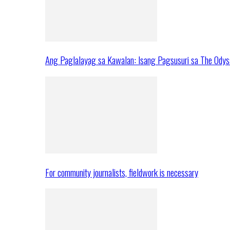
Ang Paglalayag sa Kawalan: Isang Pagsusuri sa The Ody
For community journalists, fieldwork is necessary