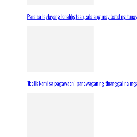
Para sa laylayang kinaliligtaan, sila ang may batid ng tuna
‘Ibalik kami sa pagawaan’, panawagan ng tinanggal na 