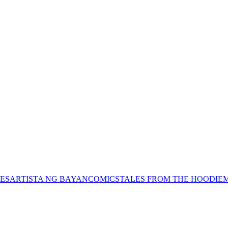
ES
ARTISTA NG BAYAN
COMICS
TALES FROM THE HOODIE
M