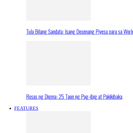
Tula Bilang Sandata: Isang Dosenang Piyesa para sa Worl
Rosas ng Digma: 25 Taon ng Pag-ibig at Pakikibaka
FEATURES