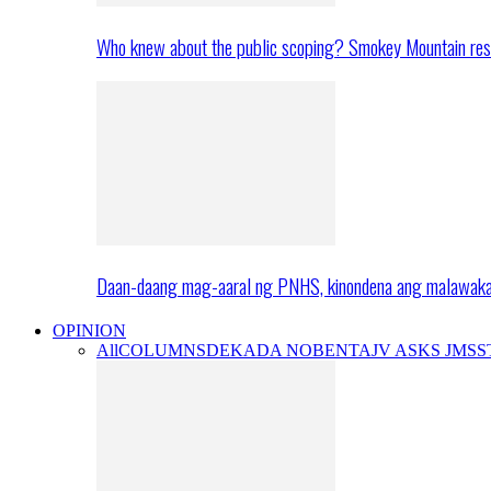
Who knew about the public scoping? Smokey Mountain res
Daan-daang mag-aaral ng PNHS, kinondena ang malawak
OPINION
All
COLUMNS
DEKADA NOBENTA
JV ASKS JMS
S