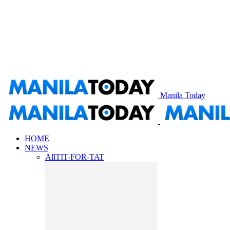
Manila Today
HOME
NEWS
All
TIT-FOR-TAT