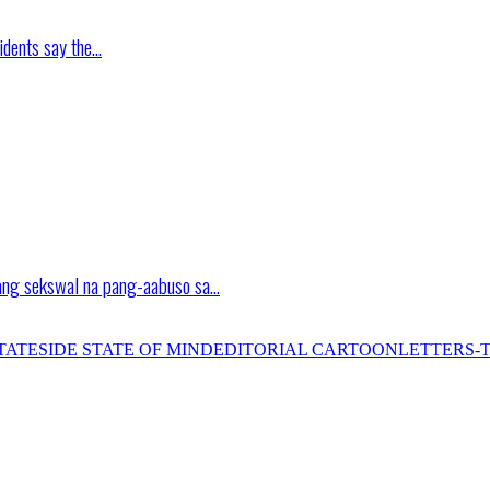
idents say the…
ang sekswal na pang-aabuso sa…
TATESIDE STATE OF MIND
EDITORIAL CARTOON
LETTERS-