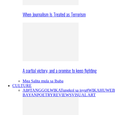
When Journalism Is Treated as Terrorism
A partial victory, and a promise to keep fighting
Mga Salita mula sa Ibaba
CULTURE
All
#TANGGOLWIKA
Tungkol sa isyu
#WIKAHUWEB
BAYAN
POETRY
REVIEWS
VISUAL ART