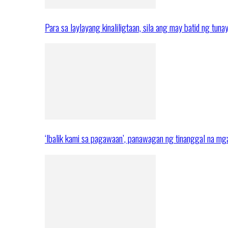
Para sa laylayang kinaliligtaan, sila ang may batid ng tuna
‘Ibalik kami sa pagawaan’, panawagan ng tinanggal na 