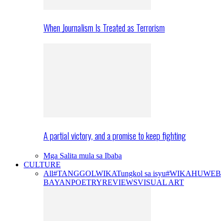
When Journalism Is Treated as Terrorism
A partial victory, and a promise to keep fighting
Mga Salita mula sa Ibaba
CULTURE
All
#TANGGOLWIKA
Tungkol sa isyu
#WIKAHUWEB
BAYAN
POETRY
REVIEWS
VISUAL ART