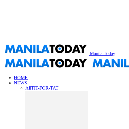
Manila Today
HOME
NEWS
All
TIT-FOR-TAT