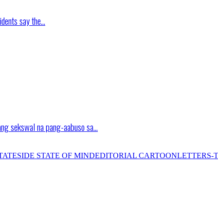
idents say the…
ang sekswal na pang-aabuso sa…
TATESIDE STATE OF MIND
EDITORIAL CARTOON
LETTERS-