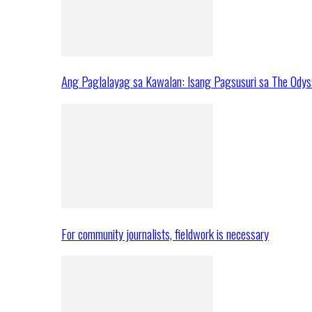
Ang Paglalayag sa Kawalan: Isang Pagsusuri sa The Ody
For community journalists, fieldwork is necessary