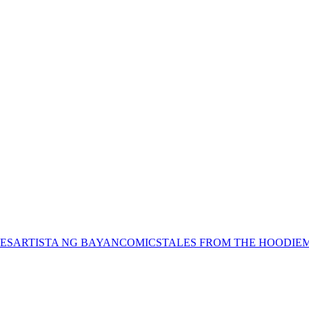
ES
ARTISTA NG BAYAN
COMICS
TALES FROM THE HOODIE
M