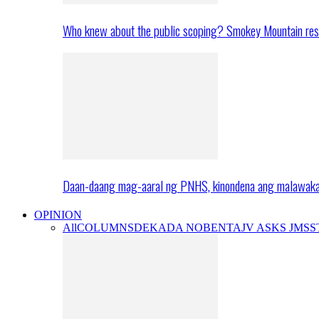
Who knew about the public scoping? Smokey Mountain res
Daan-daang mag-aaral ng PNHS, kinondena ang malawak
OPINION
All
COLUMNS
DEKADA NOBENTA
JV ASKS JMS
S