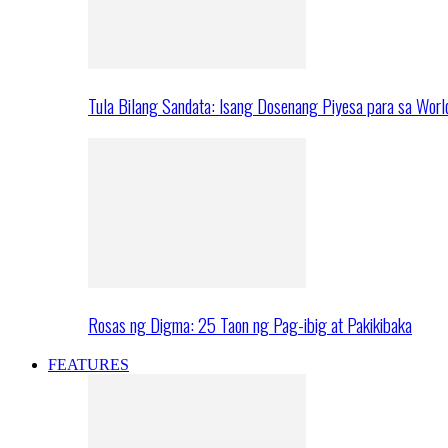
Tula Bilang Sandata: Isang Dosenang Piyesa para sa Worl
Rosas ng Digma: 25 Taon ng Pag-ibig at Pakikibaka
FEATURES