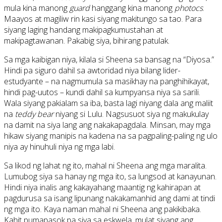
mula kina manong
guard
hanggang kina manong
photocs
.
Maayos at magiliw rin kasi siyang makitungo sa tao. Para
siyang laging handang makipagkumustahan at
makipagtawanan. Pakabig siya, bihirang patulak.
Sa mga kaibigan niya, kilala si Sheena sa bansag na “Diyosa.”
Hindi pa siguro dahil sa awtoridad niya bilang lider-
estudyante – na nagmumula sa masikhay na panghihikayat,
hindi pag-uutos – kundi dahil sa kumpyansa niya sa sarili.
Wala siyang pakialam sa iba, basta lagi niyang dala ang maliit
na
teddy bear
niyang si Lulu. Nagsusuot siya ng makukulay
na damit na siya lang ang nakakapagdala. Minsan, may mga
hikaw siyang manipis na kadena na sa pagpaling-paling ng ulo
niya ay hinuhuli niya ng mga labi.
Sa likod ng lahat ng ito, mahal ni Sheena ang mga maralita.
Lumubog siya sa hanay ng mga ito, sa lungsod at kanayunan.
Hindi niya inalis ang kakayahang maantig ng kahirapan at
pagdurusa sa isang lipunang nakakamanhid ang dami at tindi
ng mga ito. Kaya naman mahal ni Sheena ang pakikibaka.
Kahit pumapasok pa siya sa eskwela, mulat siyang ang