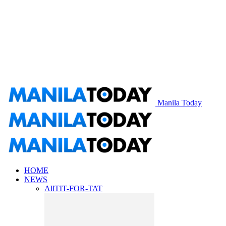
Manila Today
HOME
NEWS
All
TIT-FOR-TAT