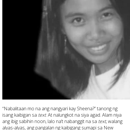
“Nabalitaan mo na ang nangyari kay Sheena?” tanong ng
isang kaibigan sa
text
. At nalungkot na siya agad. Alam niya
ang ibig sabihin noon, lalo na’t nabanggit na sa
text
, walang
alyas-alyas, ang pangalan ng kaibigang sumapi sa New