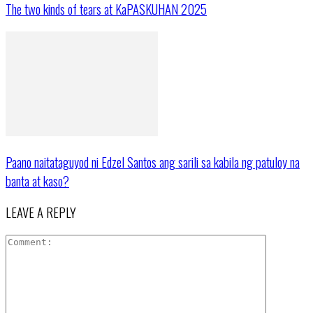
The two kinds of tears at KaPASKUHAN 2025
Paano naitataguyod ni Edzel Santos ang sarili sa kabila ng patuloy na
banta at kaso?
LEAVE A REPLY