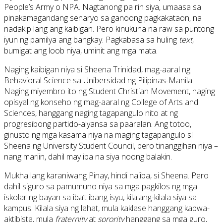
People’s Army o NPA. Nagtanong pa rin siya, umaasa sa
pinakamagandang senaryo sa ganoong pagkakataon, na
nadakip lang ang kaibigan. Pero kinukuha na raw sa puntong
iyun ng pamilya ang bangkay. Pagkabasa sa huling
text
,
bumigat ang loob niya, uminit ang mga mata.
Naging kaibigan niya si Sheena Trinidad, mag-aaral ng
Behavioral Science sa Unibersidad ng Pilipinas-Manila.
Naging miyembro ito ng Student Christian Movement, naging
opisyal ng konseho ng mag-aaral ng College of Arts and
Sciences, hanggang naging tagapangulo nito at ng
progresibong partido-alyansa sa paaralan. Ang totoo,
ginusto ng mga kasama niya na maging tagapangulo si
Sheena ng University Student Council, pero tinanggihan niya –
nang mariin, dahil may iba na siya noong balakin.
Mukha lang karaniwang Pinay, hindi naiiba, si Sheena. Pero
dahil siguro sa pamumuno niya sa mga pagkilos ng mga
iskolar ng bayan sa iba’t ibang isyu, kilalang-kilala siya sa
kampus. Kilala siya ng lahat, mula kaklase hanggang kapwa-
aktibista, mula
fraternity
at
sorority
hanggang sa mga guro,