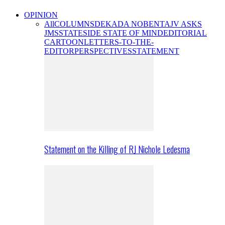
OPINION
All
COLUMNS
DEKADA NOBENTA
JV ASKS
JMS
STATESIDE STATE OF MIND
EDITORIAL
CARTOON
LETTERS-TO-THE-
EDITOR
PERSPECTIVES
STATEMENT
Statement on the Killing of RJ Nichole Ledesma