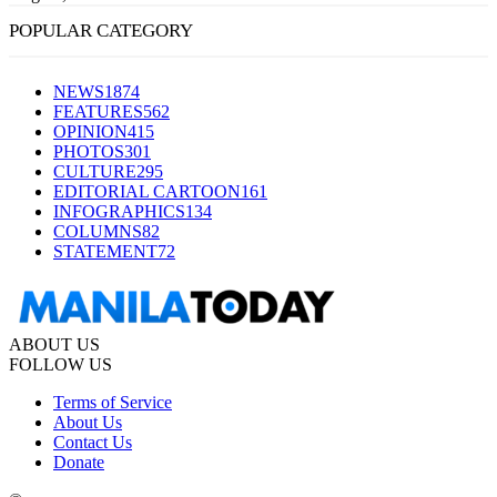
POPULAR CATEGORY
NEWS
1874
FEATURES
562
OPINION
415
PHOTOS
301
CULTURE
295
EDITORIAL CARTOON
161
INFOGRAPHICS
134
COLUMNS
82
STATEMENT
72
ABOUT US
FOLLOW US
Terms of Service
About Us
Contact Us
Donate