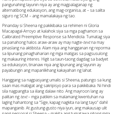
pangunahing layunin niya ay ang magpalaganap ng
alternatibong edukasyon, ang mag-organisa, at – sa salita
siguro ng SCM – ang mamalakaya ng tao.
Pinanday si Sheena ng pakikibaka sa rehimen ni Gloria
Macapagal-Arroyo at kalahok siya sa mga paghamon sa
Calibrated Preemptive Response sa Mendiola. Tumatag siya
sa panahong halos araw-araw ay may nagte-
text
na may
pinaslang na aktibista. Alam niya ang hangganan ng reporma
sa lipunang pinaghaharian ng mga matigas sa pagsusulong
ng makauring interes. Higit sa taun-taong dagdag sa badyet
sa edukasyon, tinanaw niya ang lipunang ang layunin ay
payabungin ang mapanlikhang kakayahan ng lahat.
Hanggang sa nagpasyang umalis si Sheena, patungo sa kung
saan mas mabigat ang sakripisyo para sa pakikibaka. Ni hindi
sila nagpangita sa iilang dalaw nito. Ang mayroon lang ay
palitan ng
text
– mga patikim sa malamang kwentuhan na
laging hahantong sa “Sige, kapag nagkita na lang tayo” dahil
mapanganib. At gustung-gusto niya iyun, ang makausap ulit
nang personal si Sheena – makita ang tumatawa nitong mga