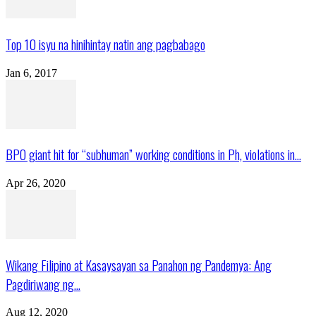
Top 10 isyu na hinihintay natin ang pagbabago
Jan 6, 2017
BPO giant hit for “subhuman” working conditions in Ph, violations in...
Apr 26, 2020
Wikang Filipino at Kasaysayan sa Panahon ng Pandemya: Ang
Pagdiriwang ng...
Aug 12, 2020