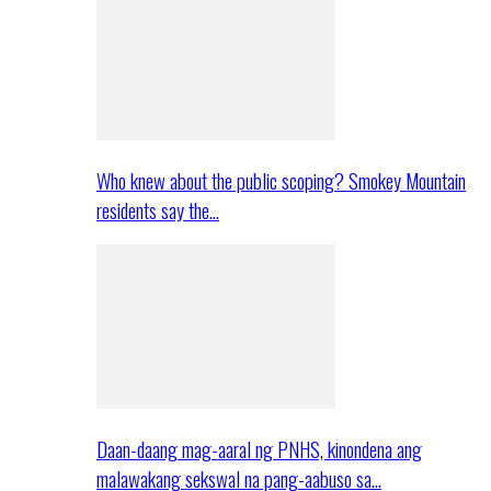
Who knew about the public scoping? Smokey Mountain
residents say the…
Daan-daang mag-aaral ng PNHS, kinondena ang
malawakang sekswal na pang-aabuso sa…