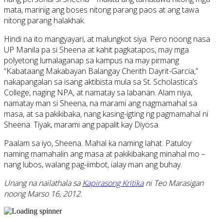
mata, marinig ang boses nitong parang paos at ang tawa
nitong parang halakhak.
Hindi na ito mangyayari, at malungkot siya. Pero noong nasa
UP Manila pa si Sheena at kahit pagkatapos, may mga
polyetong lumalaganap sa kampus na may pirmang
“Kabataang Makabayan Balangay Cherith Dayrit-Garcia,”
nakapangalan sa isang aktibista mula sa St. Scholastica’s
College, naging NPA, at namatay sa labanan. Alam niya,
namatay man si Sheena, na marami ang nagmamahal sa
masa, at sa pakikibaka, nang kasing-igting ng pagmamahal ni
Sheena. Tiyak, marami ang papalit kay Diyosa.
Paalam sa iyo, Sheena. Mahal ka naming lahat. Patuloy
naming mamahalin ang masa at pakikibakang minahal mo –
nang lubos, walang pag-iimbot, ialay man ang buhay.
Unang na nailathala sa
Kapirasong Kritika
ni Teo Marasigan
noong Marso 16, 2012.