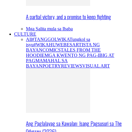
A partial victory, and a promise to keep fighting
Mga Salita mula sa Ibaba
CULTURE
All
#TANGGOLWIKA
Tungkol sa
isyu
#WIKAHUWEBES
ARTISTA NG
BAYAN
COMICS
TALES FROM THE
HOODIE
MGA KWENTO NG PAG-IBIG AT
PAGMAMAHAL SA
BAYAN
POETRY
REVIEWS
VISUAL ART
Ang Paglalayag sa Kawalan: Isang Pagsusuri sa The
Odyssey (2026)