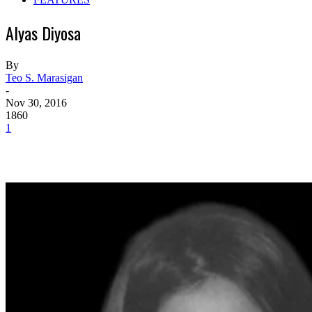
Alyas Diyosa
By
Teo S. Marasigan
-
Nov 30, 2016
1860
1