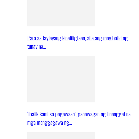
Para sa laylayang kinaliligtaan, sila ang may batid ng
tunay na…
‘Ibalik kami sa pagawaan’, panawagan ng tinanggal na
mga manggagawa ng…