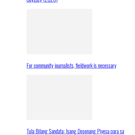
For community journalists, fieldwork is necessary
Tula Bilang Sandata: Isang Dosenang Piyesa para sa