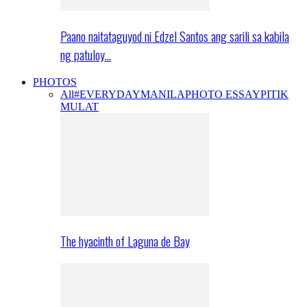
Paano naitataguyod ni Edzel Santos ang sarili sa kabila
ng patuloy…
PHOTOS
All
#EVERYDAYMANILA
PHOTO ESSAY
PITIK
MULAT
The hyacinth of Laguna de Bay