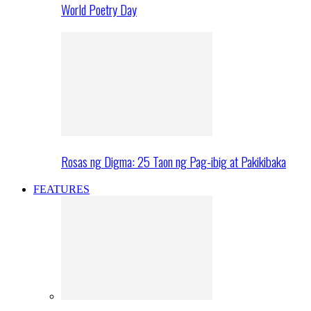
World Poetry Day
Rosas ng Digma: 25 Taon ng Pag-ibig at Pakikibaka
FEATURES