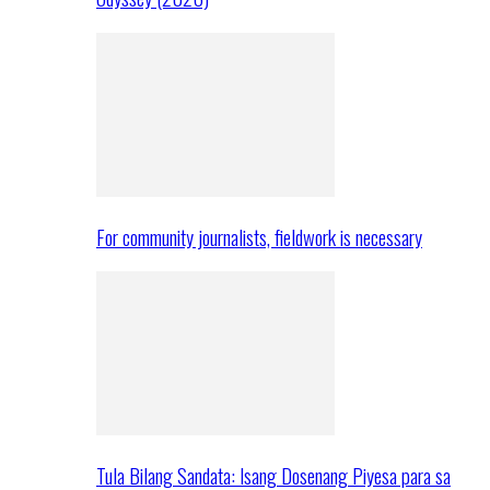
For community journalists, fieldwork is necessary
Tula Bilang Sandata: Isang Dosenang Piyesa para sa