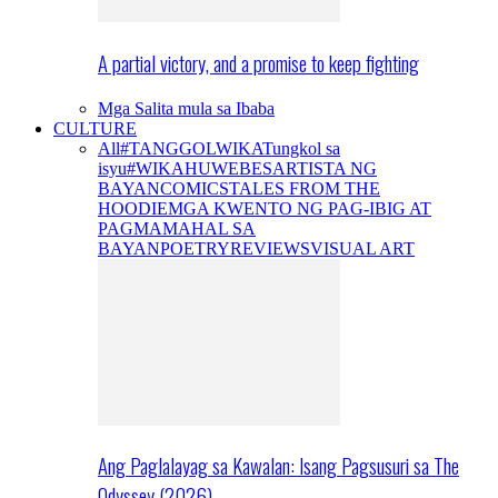
A partial victory, and a promise to keep fighting
Mga Salita mula sa Ibaba
CULTURE
All
#TANGGOLWIKA
Tungkol sa
isyu
#WIKAHUWEBES
ARTISTA NG
BAYAN
COMICS
TALES FROM THE
HOODIE
MGA KWENTO NG PAG-IBIG AT
PAGMAMAHAL SA
BAYAN
POETRY
REVIEWS
VISUAL ART
Ang Paglalayag sa Kawalan: Isang Pagsusuri sa The
Odyssey (2026)