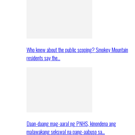
Who knew about the public scoping? Smokey Mountain
residents say the…
Daan-daang mag-aaral ng PNHS, kinondena ang
malawakang sekswal na pang-aabuso sa…