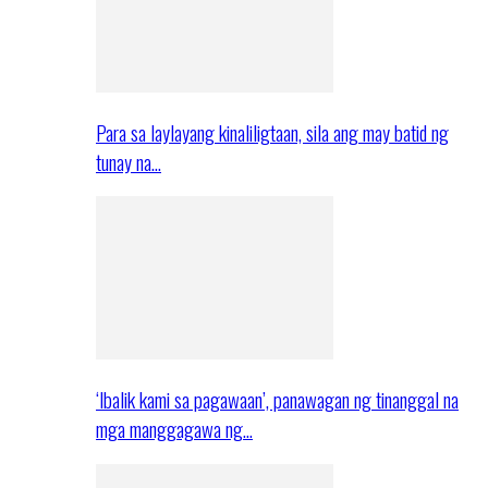
Para sa laylayang kinaliligtaan, sila ang may batid ng
tunay na…
‘Ibalik kami sa pagawaan’, panawagan ng tinanggal na
mga manggagawa ng…