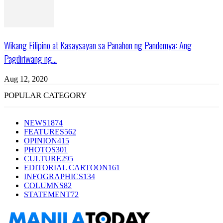
Wikang Filipino at Kasaysayan sa Panahon ng Pandemya: Ang
Pagdiriwang ng...
Aug 12, 2020
POPULAR CATEGORY
NEWS
1874
FEATURES
562
OPINION
415
PHOTOS
301
CULTURE
295
EDITORIAL CARTOON
161
INFOGRAPHICS
134
COLUMNS
82
STATEMENT
72