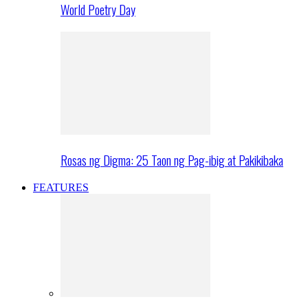
World Poetry Day
Rosas ng Digma: 25 Taon ng Pag-ibig at Pakikibaka
FEATURES