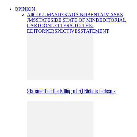
OPINION
All
COLUMNS
DEKADA NOBENTA
JV ASKS
JMS
STATESIDE STATE OF MIND
EDITORIAL
CARTOON
LETTERS-TO-THE-
EDITOR
PERSPECTIVES
STATEMENT
Statement on the Killing of RJ Nichole Ledesma