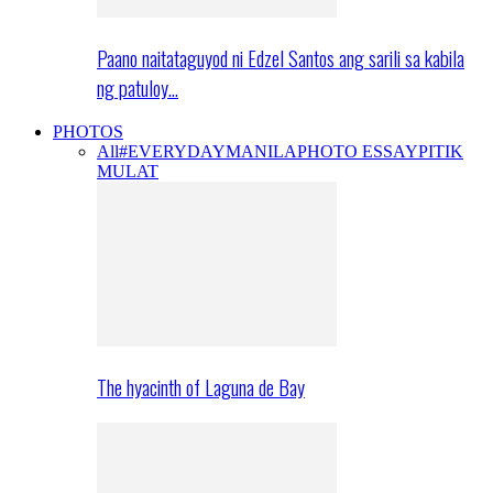
Paano naitataguyod ni Edzel Santos ang sarili sa kabila
ng patuloy…
PHOTOS
All
#EVERYDAYMANILA
PHOTO ESSAY
PITIK
MULAT
The hyacinth of Laguna de Bay