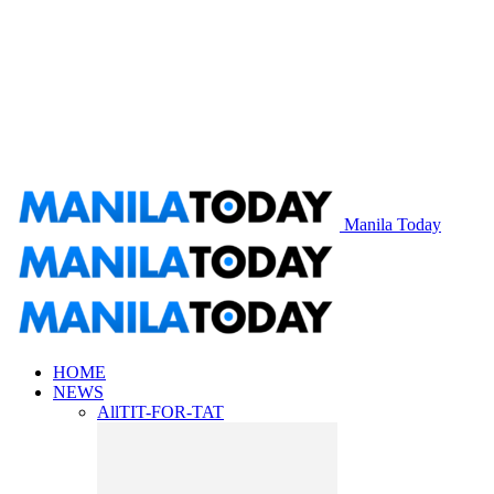
Manila Today
HOME
NEWS
All
TIT-FOR-TAT