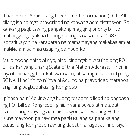
Itinampok ni Aquino ang Freedom of Information (FOI) Bill
bilang isa sa mga prayoridad ng kanyang administrasyon. Sa
kanyang pagbitaw ng pangakong magiging priority bill ito,
mabibigyang tiyak na hubog na ang nakasaad sa 1987
Konstitusyon na karapatan ng mamamayang makakaalam at
makikialam sa mga usaping pampubliko.
Mula noong naihalal siya, hindi binanggit ni Aquino ang FOI
Bill sa kanyang unang State of the Nation Address. Hindi rin
niya ito binanggit sa ikalawa, ikatlo, at sa mga susunod pang
SONA. Hindi rin ito nilinya ni Aquino na prayoridad matapos
ang ilang pagbubukas ng Kongreso.
Ipinasa na ni Aquino ang buong responsibilidad sa pagpasa
ng FOI Bill sa Kongreso. Iginiit niyang bukas at matapat
naman ang kanyang administrasyon kahit walang FOI Bill.
Kung mayroon pa raw mga pagkukulang sa panukalang
batas, ang Kongreso raw ang dapat managot at hindi siya.