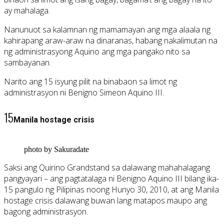
ay mahalaga.
Nanunuot sa kalamnan ng mamamayan ang mga alaala ng
kahirapang araw-araw na dinaranas, habang nakalimutan na
ng administrasyong Aquino ang mga pangako nito sa
sambayanan.
Narito ang 15 isyung pilit na binabaon sa limot ng
administrasyon ni Benigno Simeon Aquino III.
15
Manila hostage crisis
photo by Sakuradate
Saksi ang Quirino Grandstand sa dalawang mahahalagang
pangyayari – ang pagtatalaga ni Benigno Aquino III bilang ika-
15 pangulo ng Pilipinas noong Hunyo 30, 2010, at ang Manila
hostage crisis dalawang buwan lang matapos maupo ang
bagong administrasyon.