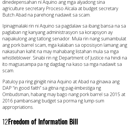
dinedepensahan ni Aquino ang mga alyadong sina
agriculture secretary Proceso Alcala at budget secretary
Butch Abad na parehong nadawit sa scam.
Ipinagmalaki rin ni Aquino sa pagdalaw sa ibang bansa na sa
paglaban ng kanyang administrasyon sa korapsyon ay
naipakulong ang tatlong senador. Mula rin nang sumambulat
ang pork barrel scam, mga kalaban sa oposisyon lamang ang
nakasuhan kahit na may mahabang listahan mula sa mga
whistleblower. Sinabi rin ng Department of Justice na hindi na
ito magsasampa pa ng dagdag na kaso sa mga nadawit sa
scam.
Patuloy pa ring ginigiit nina Aquino at Abad na ginawa ang
DAP “in good faith” sa gitna ng pag-iimbestiga ng
Ombudsman, habang may bago nang pork barrel sa 2015 at
2016 pambansang budget sa porma ng lump-sum
appropriations.
12
Freedom of Information Bill