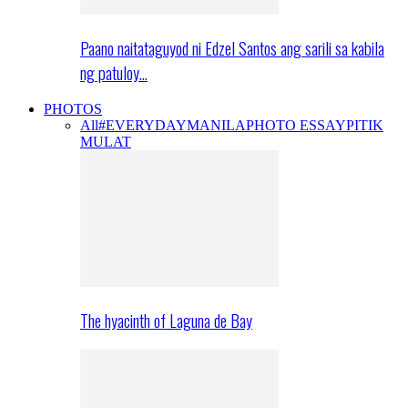
Paano naitataguyod ni Edzel Santos ang sarili sa kabila
ng patuloy…
PHOTOS
All
#EVERYDAYMANILA
PHOTO ESSAY
PITIK
MULAT
The hyacinth of Laguna de Bay