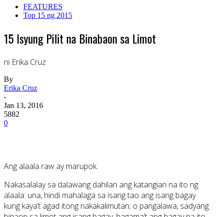
FEATURES
Top 15 ng 2015
15 Isyung Pilit na Binabaon sa Limot
ni Erika Cruz
By
Erika Cruz
-
Jan 13, 2016
5882
0
Ang alaala raw ay marupok.
Nakasalalay sa dalawang dahilan ang katangian na ito ng
alaala: una, hindi mahalaga sa isang tao ang isang bagay
kung kaya’t agad itong nakakalimutan; o pangalawa, sadyang
binaon sa limot ang isang bagay, bagama’t ang bagay na ito