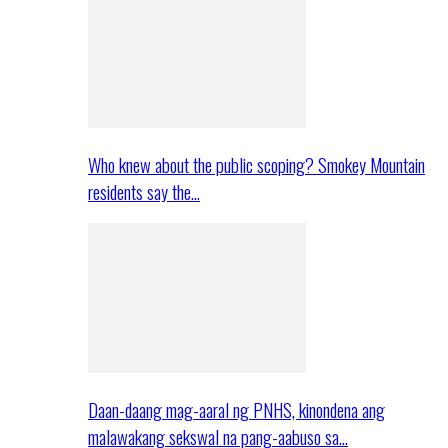
Who knew about the public scoping? Smokey Mountain
residents say the…
Daan-daang mag-aaral ng PNHS, kinondena ang
malawakang sekswal na pang-aabuso sa…