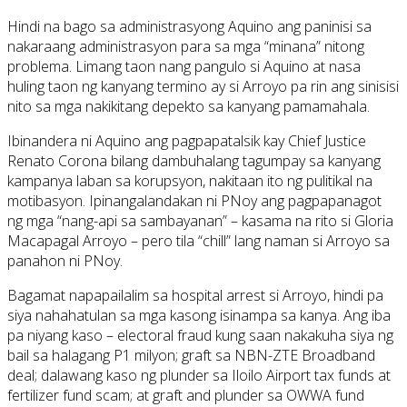
Hindi na bago sa administrasyong Aquino ang paninisi sa
nakaraang administrasyon para sa mga “minana” nitong
problema. Limang taon nang pangulo si Aquino at nasa
huling taon ng kanyang termino ay si Arroyo pa rin ang sinisisi
nito sa mga nakikitang depekto sa kanyang pamamahala.
Ibinandera ni Aquino ang pagpapatalsik kay Chief Justice
Renato Corona bilang dambuhalang tagumpay sa kanyang
kampanya laban sa korupsyon, nakitaan ito ng pulitikal na
motibasyon. Ipinangalandakan ni PNoy ang pagpapanagot
ng mga “nang-api sa sambayanan” – kasama na rito si Gloria
Macapagal Arroyo – pero tila “chill” lang naman si Arroyo sa
panahon ni PNoy.
Bagamat napapailalim sa hospital arrest si Arroyo, hindi pa
siya nahahatulan sa mga kasong isinampa sa kanya. Ang iba
pa niyang kaso – electoral fraud kung saan nakakuha siya ng
bail sa halagang P1 milyon; graft sa NBN-ZTE Broadband
deal; dalawang kaso ng plunder sa Iloilo Airport tax funds at
fertilizer fund scam; at graft and plunder sa OWWA fund