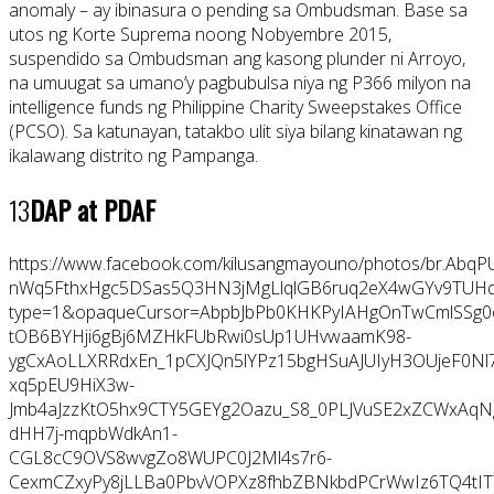
anomaly – ay ibinasura o pending sa Ombudsman. Base sa
utos ng Korte Suprema noong Nobyembre 2015,
suspendido sa Ombudsman ang kasong plunder ni Arroyo,
na umuugat sa umano’y pagbubulsa niya ng P366 milyon na
intelligence funds ng Philippine Charity Sweepstakes Office
(PCSO). Sa katunayan, tatakbo ulit siya bilang kinatawan ng
ikalawang distrito ng Pampanga.
13
DAP at PDAF
https://www.facebook.com/kilusangmayouno/photos/br.A
nWq5FthxHgc5DSas5Q3HN3jMgLlqlGB6ruq2eX4wGYv9TUHq
type=1&opaqueCursor=AbpbJbPb0KHKPyIAHgOnTwCmlSSg0ox
tOB6BYHji6gBj6MZHkFUbRwi0sUp1UHvwaamK98-
ygCxAoLLXRRdxEn_1pCXJQn5lYPz15bgHSuAJUIyH3OUjeF0N
xq5pEU9HiX3w-
Jmb4aJzzKtO5hx9CTY5GEYg2Oazu_S8_0PLJVuSE2xZCWxAqNgd
dHH7j-mqpbWdkAn1-
CGL8cC9OVS8wvgZo8WUPC0J2Ml4s7r6-
CexmCZxyPy8jLLBa0PbvVOPXz8fhbZBNkbdPCrWwIz6TQ4tIT