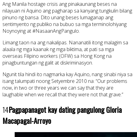
Ang Manila hostage crisis ang pinakaunang beses na
nilayuan ni Aquino ang pagharap sa kanyang tungkulin bilang
pinuno ng bansa. Dito unang beses lumaganap ang
sentimyento ng publiko na bubuo sa mga terminolohiyang
Noynoying at #NasaanAngPangulo.
Limang taon na ang nakalipas. Nananatili itong malagim sa
alaala ng mga kaanak ng mga biktima, at pati sa mga
overseas Filipino workers (OFW) sa Hong Kong na
pinagbuntungan ng galit at diskriminasyon.
Ngunit tila hindi ito nagmarka kay Aquino, nang sinabi niya sa
isang talumpati noong Setyembre 2010 na: “Our problems
now, in two or three years we can say that they are
laughable when we recall that they were not that grave.”
14
Pagpapanagot kay
dating pangulong Gloria
Macapagal-Arroyo