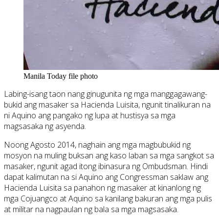
Manila Today file photo
Labing-isang taon nang ginugunita ng mga manggagawang-
bukid ang masaker sa Hacienda Luisita, ngunit tinalikuran na
ni Aquino ang pangako ng lupa at hustisya sa mga
magsasaka ng asyenda.
Noong Agosto 2014, naghain ang mga magbubukid ng
mosyon na muling buksan ang kaso laban sa mga sangkot sa
masaker, ngunit agad itong ibinasura ng Ombudsman. Hindi
dapat kalimutan na si Aquino ang Congressman saklaw ang
Hacienda Luisita sa panahon ng masaker at kinanlong ng
mga Cojuangco at Aquino sa kanilang bakuran ang mga pulis
at militar na nagpaulan ng bala sa mga magsasaka.