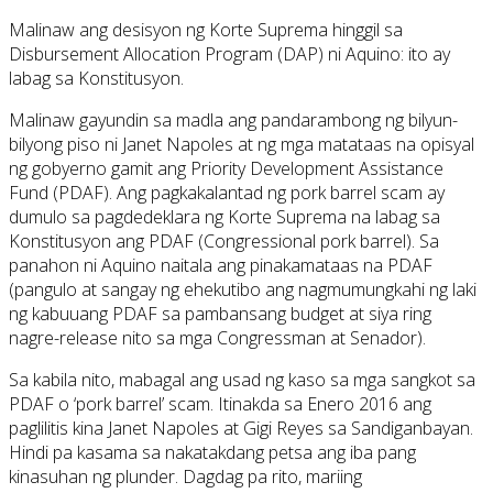
Malinaw ang desisyon ng Korte Suprema hinggil sa
Disbursement Allocation Program (DAP) ni Aquino: ito ay
labag sa Konstitusyon.
Malinaw gayundin sa madla ang pandarambong ng bilyun-
bilyong piso ni Janet Napoles at ng mga matataas na opisyal
ng gobyerno gamit ang Priority Development Assistance
Fund (PDAF). Ang pagkakalantad ng pork barrel scam ay
dumulo sa pagdedeklara ng Korte Suprema na labag sa
Konstitusyon ang PDAF (Congressional pork barrel). Sa
panahon ni Aquino naitala ang pinakamataas na PDAF
(pangulo at sangay ng ehekutibo ang nagmumungkahi ng laki
ng kabuuang PDAF sa pambansang budget at siya ring
nagre-release nito sa mga Congressman at Senador).
Sa kabila nito, mabagal ang usad ng kaso sa mga sangkot sa
PDAF o ‘pork barrel’ scam. Itinakda sa Enero 2016 ang
paglilitis kina Janet Napoles at Gigi Reyes sa Sandiganbayan.
Hindi pa kasama sa nakatakdang petsa ang iba pang
kinasuhan ng plunder. Dagdag pa rito, mariing