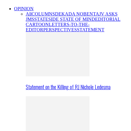
OPINION
All
COLUMNS
DEKADA NOBENTA
JV ASKS
JMS
STATESIDE STATE OF MIND
EDITORIAL
CARTOON
LETTERS-TO-THE-
EDITOR
PERSPECTIVES
STATEMENT
Statement on the Killing of RJ Nichole Ledesma