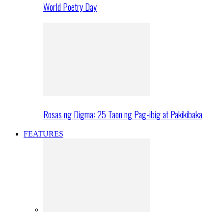
World Poetry Day
Rosas ng Digma: 25 Taon ng Pag-ibig at Pakikibaka
FEATURES