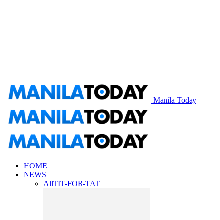
Manila Today
HOME
NEWS
All
TIT-FOR-TAT