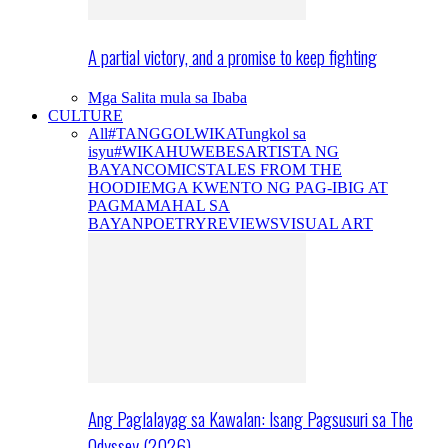
A partial victory, and a promise to keep fighting
Mga Salita mula sa Ibaba
CULTURE
All
#TANGGOLWIKA
Tungkol sa
isyu
#WIKAHUWEBES
ARTISTA NG
BAYAN
COMICS
TALES FROM THE
HOODIE
MGA KWENTO NG PAG-IBIG AT
PAGMAMAHAL SA
BAYAN
POETRY
REVIEWS
VISUAL ART
Ang Paglalayag sa Kawalan: Isang Pagsusuri sa The
Odyssey (2026)