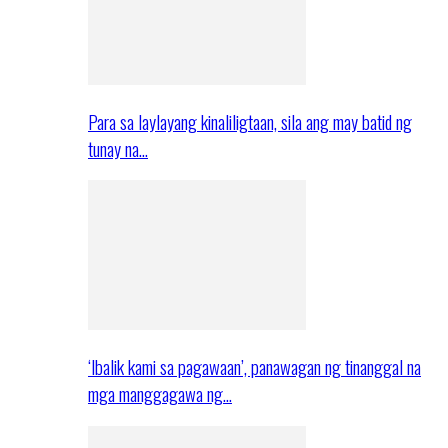
Para sa laylayang kinaliligtaan, sila ang may batid ng
tunay na…
‘Ibalik kami sa pagawaan’, panawagan ng tinanggal na
mga manggagawa ng…