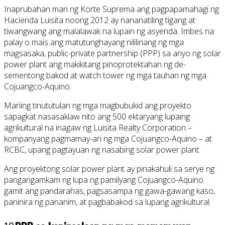
Inaprubahan man ng Korte Suprema ang pagpapamahagi ng
Hacienda Luisita noong 2012 ay nananatiling tigang at
tiwangwang ang malalawak na lupain ng asyenda. Imbes na
palay o mais ang matutunghayang nililinang ng mga
magsasaka, public-private partnership (PPP) sa anyo ng solar
power plant ang makikitang pinoprotektahan ng de-
sementong bakod at watch tower ng mga tauhan ng mga
Cojuangco-Aquino.
Mariing tinututulan ng mga magbubukid ang proyekto
sapagkat nasasaklaw nito ang 500 ektaryang lupaing
agrikultural na inagaw ng Luisita Realty Corporation –
kompanyang pagmamay-ari ng mga Cojuangco-Aquino – at
RCBC, upang pagtayuan ng nasabing solar power plant.
Ang proyektong solar power plant ay pinakahuli sa serye ng
pangangamkam ng lupa ng pamilyang Cojuangco-Aquino
gamit ang pandarahas, pagsasampa ng gawa-gawang kaso,
paninira ng pananim, at pagbabakod sa lupang agrikultural.