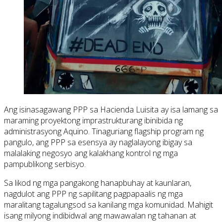
Ang isinasagawang PPP sa Hacienda Luisita ay isa lamang sa
maraming proyektong imprastrukturang ibinibida ng
administrasyong Aquino. Tinaguriang flagship program ng
pangulo, ang PPP sa esensya ay naglalayong ibigay sa
malalaking negosyo ang kalakhang kontrol ng mga
pampublikong serbisyo.
Sa likod ng mga pangakong hanapbuhay at kaunlaran,
nagdulot ang PPP ng sapilitang pagpapaalis ng mga
maralitang tagalungsod sa kanilang mga komunidad. Mahigit
isang milyong indibidwal ang mawawalan ng tahanan at