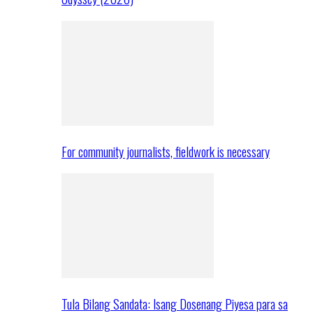
For community journalists, fieldwork is necessary
Tula Bilang Sandata: Isang Dosenang Piyesa para sa