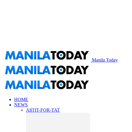
Manila Today
HOME
NEWS
All
TIT-FOR-TAT