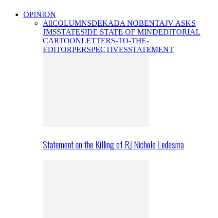
OPINION
All
COLUMNS
DEKADA NOBENTA
JV ASKS
JMS
STATESIDE STATE OF MIND
EDITORIAL
CARTOON
LETTERS-TO-THE-
EDITOR
PERSPECTIVES
STATEMENT
Statement on the Killing of RJ Nichole Ledesma