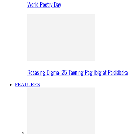
World Poetry Day
Rosas ng Digma: 25 Taon ng Pag-ibig at Pakikibaka
FEATURES