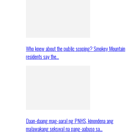
Who knew about the public scoping? Smokey Mountain
residents say the…
Daan-daang mag-aaral ng PNHS, kinondena ang
malawakang sekswal na pang-aabuso sa…