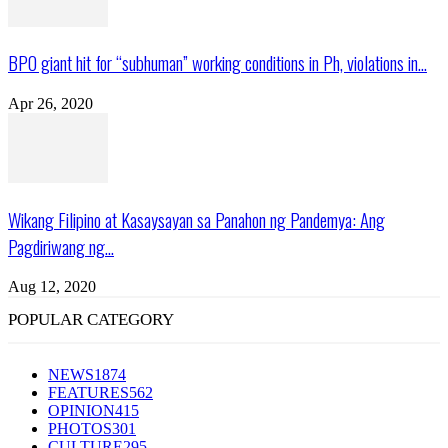
BPO giant hit for “subhuman” working conditions in Ph, violations in...
Apr 26, 2020
Wikang Filipino at Kasaysayan sa Panahon ng Pandemya: Ang
Pagdiriwang ng...
Aug 12, 2020
POPULAR CATEGORY
NEWS
1874
FEATURES
562
OPINION
415
PHOTOS
301
CULTURE
295