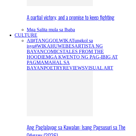
A partial victory, and a promise to keep fighting
Mga Salita mula sa Ibaba
CULTURE
All
#TANGGOLWIKA
Tungkol sa
isyu
#WIKAHUWEBES
ARTISTA NG
BAYAN
COMICS
TALES FROM THE
HOODIE
MGA KWENTO NG PAG-IBIG AT
PAGMAMAHAL SA
BAYAN
POETRY
REVIEWS
VISUAL ART
Ang Paglalayag sa Kawalan: Isang Pagsusuri sa The
Odyssey (2026)