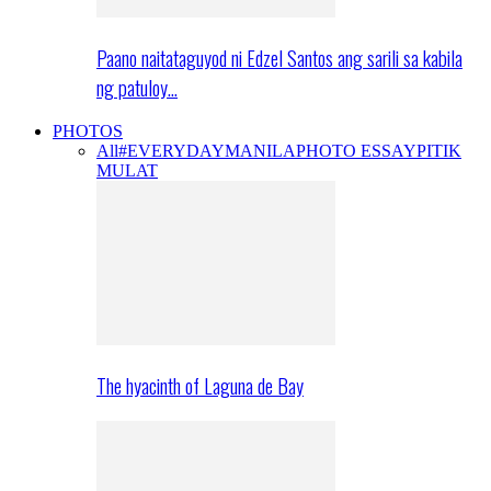
Paano naitataguyod ni Edzel Santos ang sarili sa kabila
ng patuloy…
PHOTOS
All
#EVERYDAYMANILA
PHOTO ESSAY
PITIK
MULAT
The hyacinth of Laguna de Bay