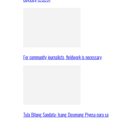
For community journalists, fieldwork is necessary
Tula Bilang Sandata: Isang Dosenang Piyesa para sa