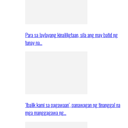
Para sa laylayang kinaliligtaan, sila ang may batid ng
tunay na…
‘Ibalik kami sa pagawaan’, panawagan ng tinanggal na
mga manggagawa ng…