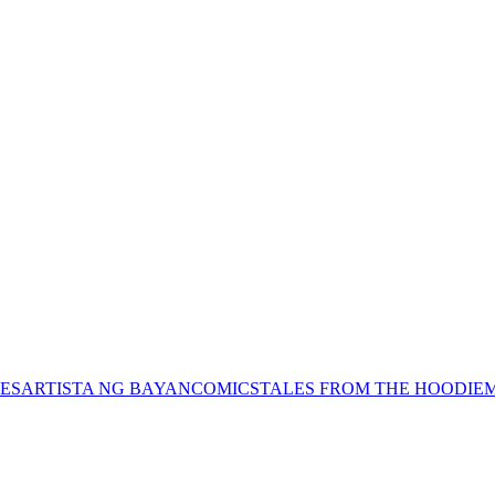
ES
ARTISTA NG BAYAN
COMICS
TALES FROM THE HOODIE
M