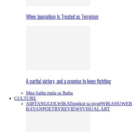
When Journalism Is Treated as Terrorism
A partial victory, and a promise to keep fighting
Mga Salita mula sa Ibaba
CULTURE
All
#TANGGOLWIKA
Tungkol sa isyu
#WIKAHUWEB
BAYAN
POETRY
REVIEWS
VISUAL ART