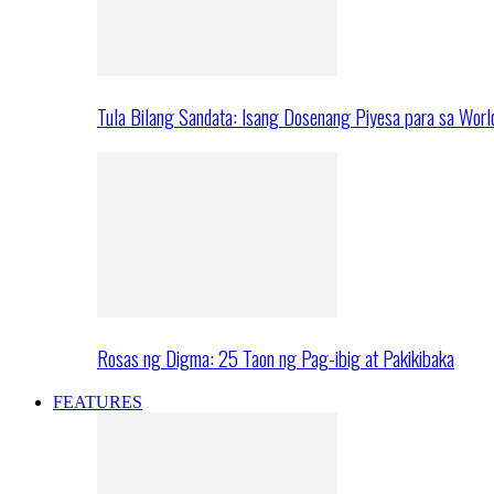
Tula Bilang Sandata: Isang Dosenang Piyesa para sa Worl
Rosas ng Digma: 25 Taon ng Pag-ibig at Pakikibaka
FEATURES