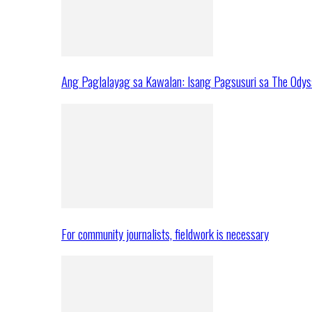
Ang Paglalayag sa Kawalan: Isang Pagsusuri sa The Ody
For community journalists, fieldwork is necessary