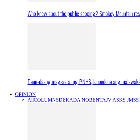
Who knew about the public scoping? Smokey Mountain res
Daan-daang mag-aaral ng PNHS, kinondena ang malawak
OPINION
All
COLUMNS
DEKADA NOBENTA
JV ASKS JMS
S