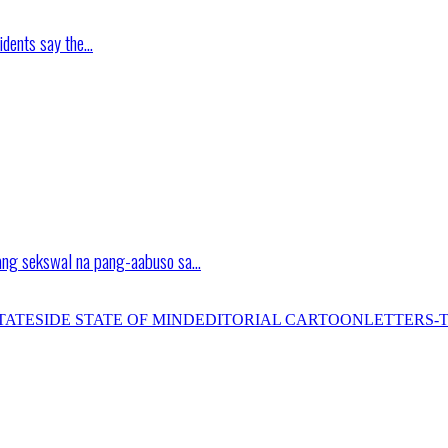
idents say the…
ang sekswal na pang-aabuso sa…
TATESIDE STATE OF MIND
EDITORIAL CARTOON
LETTERS-