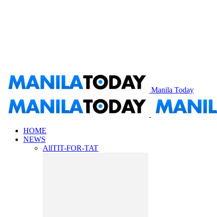
Manila Today
HOME
NEWS
All
TIT-FOR-TAT