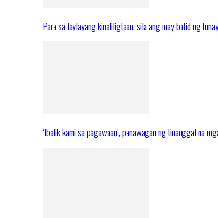
Para sa laylayang kinaliligtaan, sila ang may batid ng tuna
‘Ibalik kami sa pagawaan’, panawagan ng tinanggal na 