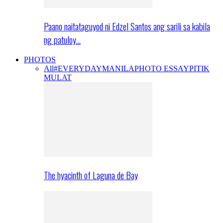
Paano naitataguyod ni Edzel Santos ang sarili sa kabila
ng patuloy…
PHOTOS
All
#EVERYDAYMANILA
PHOTO ESSAY
PITIK
MULAT
The hyacinth of Laguna de Bay