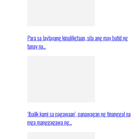
Para sa laylayang kinaliligtaan, sila ang may batid ng
tunay na…
‘Ibalik kami sa pagawaan’, panawagan ng tinanggal na
mga manggagawa ng…