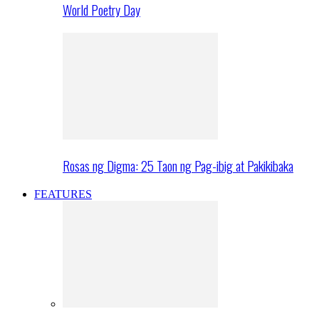
World Poetry Day
Rosas ng Digma: 25 Taon ng Pag-ibig at Pakikibaka
FEATURES