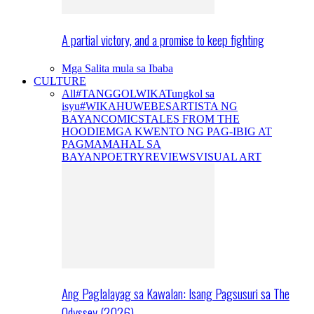
A partial victory, and a promise to keep fighting
Mga Salita mula sa Ibaba
CULTURE
All
#TANGGOLWIKA
Tungkol sa
isyu
#WIKAHUWEBES
ARTISTA NG
BAYAN
COMICS
TALES FROM THE
HOODIE
MGA KWENTO NG PAG-IBIG AT
PAGMAMAHAL SA
BAYAN
POETRY
REVIEWS
VISUAL ART
Ang Paglalayag sa Kawalan: Isang Pagsusuri sa The
Odyssey (2026)