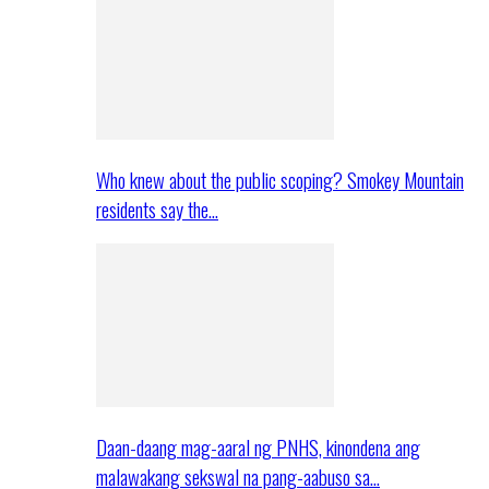
Who knew about the public scoping? Smokey Mountain
residents say the…
Daan-daang mag-aaral ng PNHS, kinondena ang
malawakang sekswal na pang-aabuso sa…