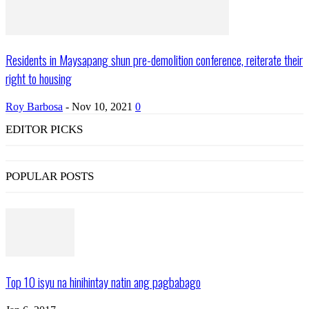
Residents in Maysapang shun pre-demolition conference, reiterate their
right to housing
Roy Barbosa
-
Nov 10, 2021
0
EDITOR PICKS
POPULAR POSTS
Top 10 isyu na hinihintay natin ang pagbabago