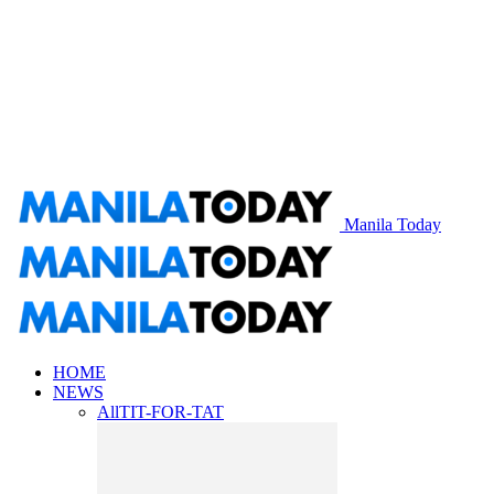
Manila Today
HOME
NEWS
All
TIT-FOR-TAT