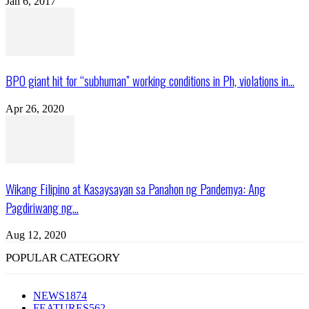
Jan 6, 2017
BPO giant hit for “subhuman” working conditions in Ph, violations in...
Apr 26, 2020
Wikang Filipino at Kasaysayan sa Panahon ng Pandemya: Ang
Pagdiriwang ng...
Aug 12, 2020
POPULAR CATEGORY
NEWS
1874
FEATURES
562