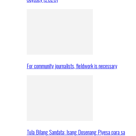
For community journalists, fieldwork is necessary
Tula Bilang Sandata: Isang Dosenang Piyesa para sa