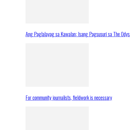
Ang Paglalayag sa Kawalan: Isang Pagsusuri sa The Ody
For community journalists, fieldwork is necessary