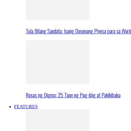
Tula Bilang Sandata: Isang Dosenang Piyesa para sa Worl
Rosas ng Digma: 25 Taon ng Pag-ibig at Pakikibaka
FEATURES