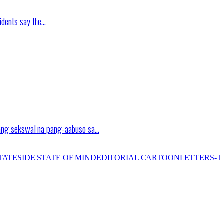
idents say the…
ang sekswal na pang-aabuso sa…
TATESIDE STATE OF MIND
EDITORIAL CARTOON
LETTERS-