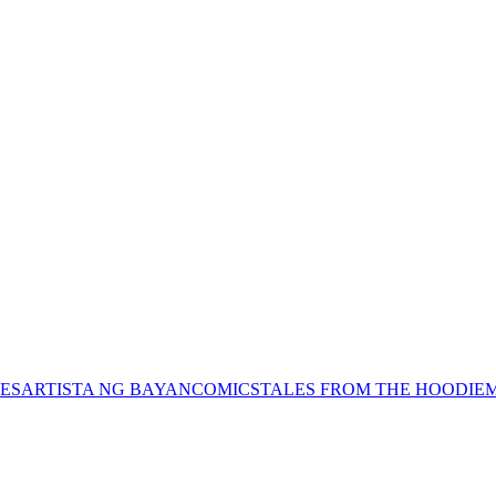
ES
ARTISTA NG BAYAN
COMICS
TALES FROM THE HOODIE
M