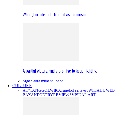
When Journalism Is Treated as Terrorism
A partial victory, and a promise to keep fighting
Mga Salita mula sa Ibaba
CULTURE
All
#TANGGOLWIKA
Tungkol sa isyu
#WIKAHUWEB
BAYAN
POETRY
REVIEWS
VISUAL ART