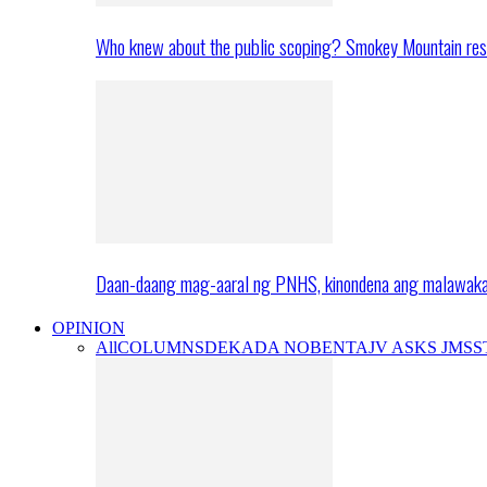
Who knew about the public scoping? Smokey Mountain res
Daan-daang mag-aaral ng PNHS, kinondena ang malawak
OPINION
All
COLUMNS
DEKADA NOBENTA
JV ASKS JMS
S