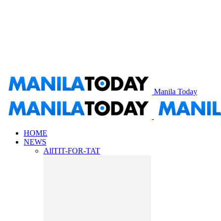
Manila Today
HOME
NEWS
All
TIT-FOR-TAT