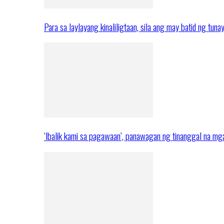
Para sa laylayang kinaliligtaan, sila ang may batid ng tuna
‘Ibalik kami sa pagawaan’, panawagan ng tinanggal na 