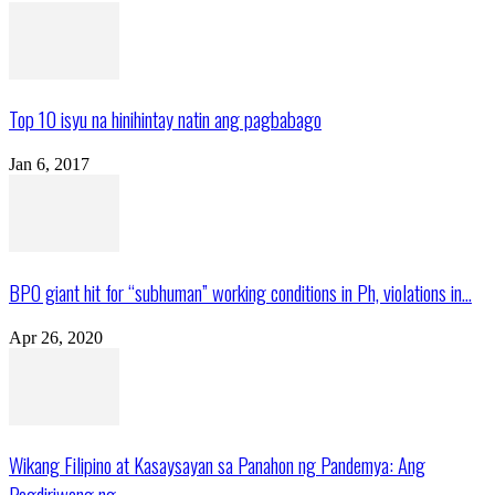
Top 10 isyu na hinihintay natin ang pagbabago
Jan 6, 2017
BPO giant hit for “subhuman” working conditions in Ph, violations in...
Apr 26, 2020
Wikang Filipino at Kasaysayan sa Panahon ng Pandemya: Ang
Pagdiriwang ng...