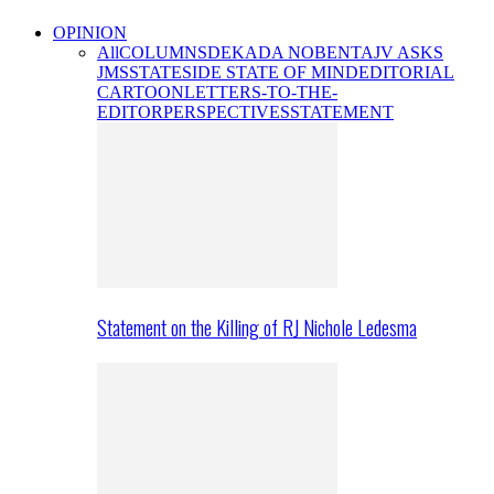
OPINION
All
COLUMNS
DEKADA NOBENTA
JV ASKS
JMS
STATESIDE STATE OF MIND
EDITORIAL
CARTOON
LETTERS-TO-THE-
EDITOR
PERSPECTIVES
STATEMENT
Statement on the Killing of RJ Nichole Ledesma