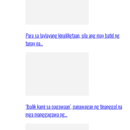
Para sa laylayang kinaliligtaan, sila ang may batid ng
tunay na…
‘Ibalik kami sa pagawaan’, panawagan ng tinanggal na
mga manggagawa ng…