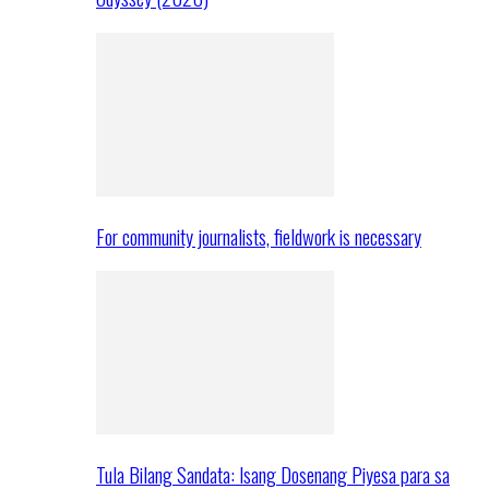
For community journalists, fieldwork is necessary
Tula Bilang Sandata: Isang Dosenang Piyesa para sa