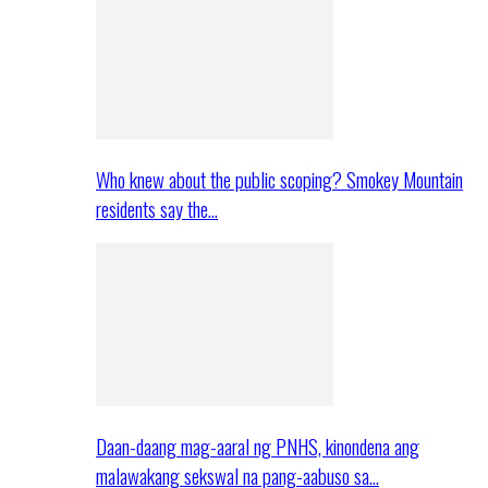
Who knew about the public scoping? Smokey Mountain
residents say the…
Daan-daang mag-aaral ng PNHS, kinondena ang
malawakang sekswal na pang-aabuso sa…