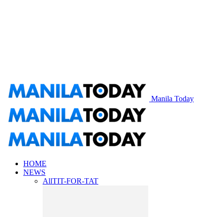
Manila Today
HOME
NEWS
All
TIT-FOR-TAT