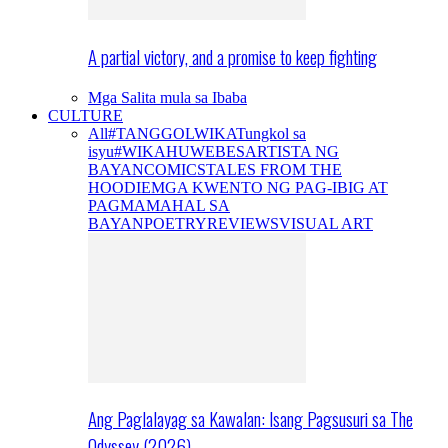
A partial victory, and a promise to keep fighting
Mga Salita mula sa Ibaba
CULTURE
All
#TANGGOLWIKA
Tungkol sa
isyu
#WIKAHUWEBES
ARTISTA NG
BAYAN
COMICS
TALES FROM THE
HOODIE
MGA KWENTO NG PAG-IBIG AT
PAGMAMAHAL SA
BAYAN
POETRY
REVIEWS
VISUAL ART
Ang Paglalayag sa Kawalan: Isang Pagsusuri sa The
Odyssey (2026)