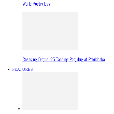
World Poetry Day
Rosas ng Digma: 25 Taon ng Pag-ibig at Pakikibaka
FEATURES