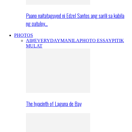
Paano naitataguyod ni Edzel Santos ang sarili sa kabila
ng patuloy…
PHOTOS
All
#EVERYDAYMANILA
PHOTO ESSAY
PITIK
MULAT
The hyacinth of Laguna de Bay