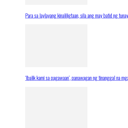
Para sa laylayang kinaliligtaan, sila ang may batid ng tuna
‘Ibalik kami sa pagawaan’, panawagan ng tinanggal na 