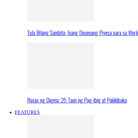
Tula Bilang Sandata: Isang Dosenang Piyesa para sa Worl
Rosas ng Digma: 25 Taon ng Pag-ibig at Pakikibaka
FEATURES