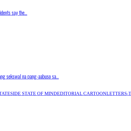
idents say the…
ang sekswal na pang-aabuso sa…
TATESIDE STATE OF MIND
EDITORIAL CARTOON
LETTERS-