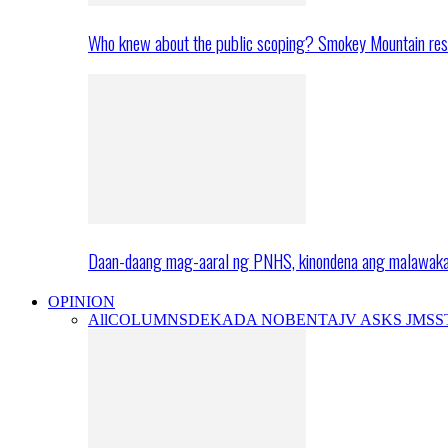
Who knew about the public scoping? Smokey Mountain res
Daan-daang mag-aaral ng PNHS, kinondena ang malawak
OPINION
All
COLUMNS
DEKADA NOBENTA
JV ASKS JMS
S