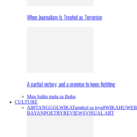
When Journalism Is Treated as Terrorism
A partial victory, and a promise to keep fighting
Mga Salita mula sa Ibaba
CULTURE
All
#TANGGOLWIKA
Tungkol sa isyu
#WIKAHUWEB
BAYAN
POETRY
REVIEWS
VISUAL ART