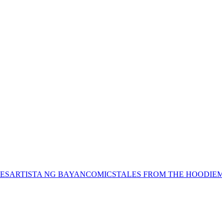
ES
ARTISTA NG BAYAN
COMICS
TALES FROM THE HOODIE
M