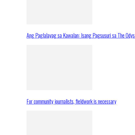
Ang Paglalayag sa Kawalan: Isang Pagsusuri sa The Ody
For community journalists, fieldwork is necessary