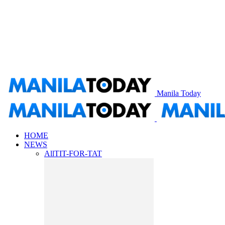
Manila Today
HOME
NEWS
All
TIT-FOR-TAT