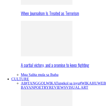
When Journalism Is Treated as Terrorism
A partial victory, and a promise to keep fighting
Mga Salita mula sa Ibaba
CULTURE
All
#TANGGOLWIKA
Tungkol sa isyu
#WIKAHUWEB
BAYAN
POETRY
REVIEWS
VISUAL ART