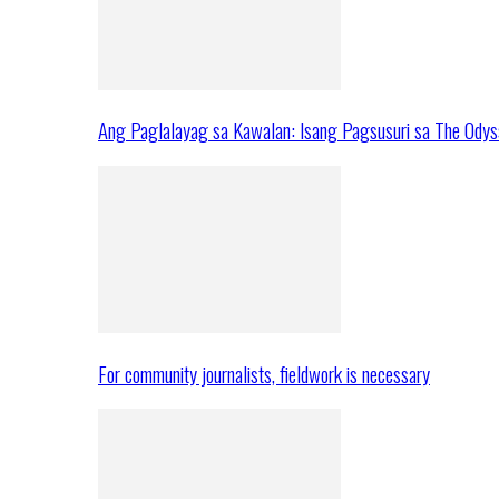
Ang Paglalayag sa Kawalan: Isang Pagsusuri sa The Ody
For community journalists, fieldwork is necessary