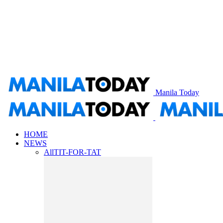
Manila Today
HOME
NEWS
All
TIT-FOR-TAT