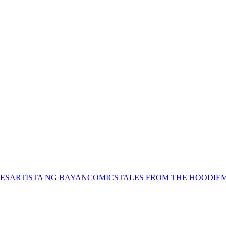
ES
ARTISTA NG BAYAN
COMICS
TALES FROM THE HOODIE
M