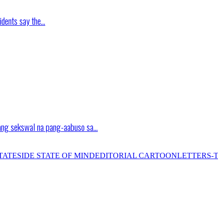
idents say the…
ang sekswal na pang-aabuso sa…
TATESIDE STATE OF MIND
EDITORIAL CARTOON
LETTERS-