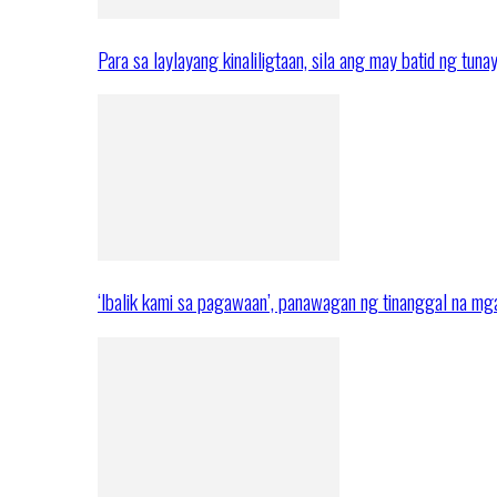
Para sa laylayang kinaliligtaan, sila ang may batid ng tuna
‘Ibalik kami sa pagawaan’, panawagan ng tinanggal na 