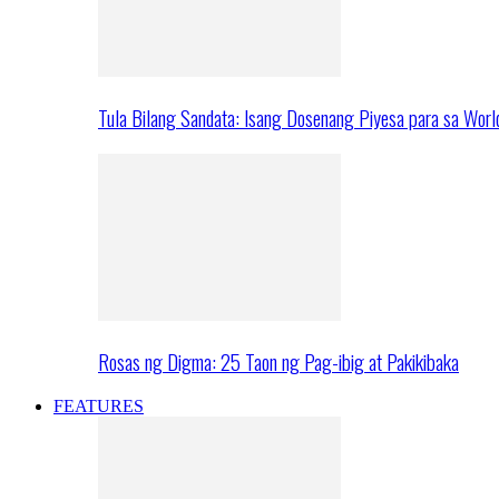
Tula Bilang Sandata: Isang Dosenang Piyesa para sa Worl
Rosas ng Digma: 25 Taon ng Pag-ibig at Pakikibaka
FEATURES