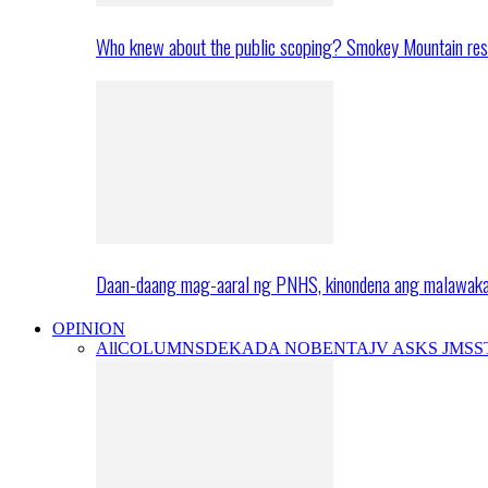
Who knew about the public scoping? Smokey Mountain res
Daan-daang mag-aaral ng PNHS, kinondena ang malawak
OPINION
All
COLUMNS
DEKADA NOBENTA
JV ASKS JMS
S