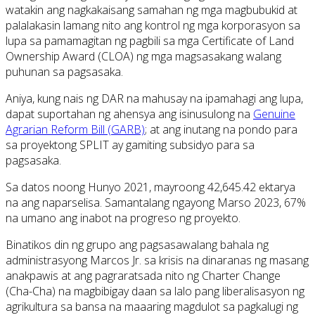
watakin ang nagkakaisang samahan ng mga magbubukid at
palalakasin lamang nito ang kontrol ng mga korporasyon sa
lupa sa pamamagitan ng pagbili sa mga Certificate of Land
Ownership Award (CLOA) ng mga magsasakang walang
puhunan sa pagsasaka.
Aniya, kung nais ng DAR na mahusay na ipamahagi ang lupa,
dapat suportahan ng ahensya ang isinusulong na
Genuine
Agrarian Reform Bill (GARB)
; at ang inutang na pondo para
sa proyektong SPLIT ay gamiting subsidyo para sa
pagsasaka.
Sa datos noong Hunyo 2021, mayroong 42,645.42 ektarya
na ang naparselisa. Samantalang ngayong Marso 2023, 67%
na umano ang inabot na progreso ng proyekto.
Binatikos din ng grupo ang pagsasawalang bahala ng
administrasyong Marcos Jr. sa krisis na dinaranas ng masang
anakpawis at ang pagraratsada nito ng Charter Change
(Cha-Cha) na magbibigay daan sa lalo pang liberalisasyon ng
agrikultura sa bansa na maaaring magdulot sa pagkalugi ng