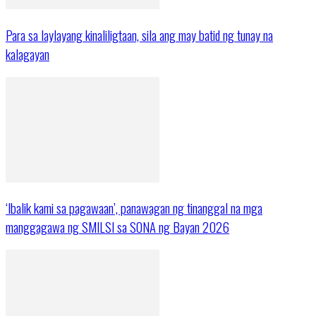
Para sa laylayang kinaliligtaan, sila ang may batid ng tunay na
kalagayan
‘Ibalik kami sa pagawaan’, panawagan ng tinanggal na mga
manggagawa ng SMILSI sa SONA ng Bayan 2026