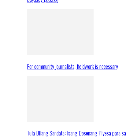
For community journalists, fieldwork is necessary
Tula Bilang Sandata: Isang Dosenang Piyesa para sa