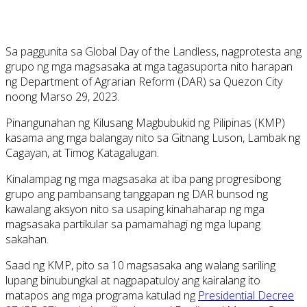
Sa paggunita sa Global Day of the Landless, nagprotesta ang
grupo ng mga magsasaka at mga tagasuporta nito harapan
ng Department of Agrarian Reform (DAR) sa Quezon City
noong Marso 29, 2023.
Pinangunahan ng Kilusang Magbubukid ng Pilipinas (KMP)
kasama ang mga balangay nito sa Gitnang Luson, Lambak ng
Cagayan, at Timog Katagalugan.
Kinalampag ng mga magsasaka at iba pang progresibong
grupo ang pambansang tanggapan ng DAR bunsod ng
kawalang aksyon nito sa usaping kinahaharap ng mga
magsasaka partikular sa pamamahagi ng mga lupang
sakahan.
Saad ng KMP, pito sa 10 magsasaka ang walang sariling
lupang binubungkal at nagpapatuloy ang kairalang ito
matapos ang mga programa katulad ng
Presidential Decree