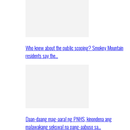
Who knew about the public scoping? Smokey Mountain
residents say the…
Daan-daang mag-aaral ng PNHS, kinondena ang
malawakang sekswal na pang-aabuso sa…