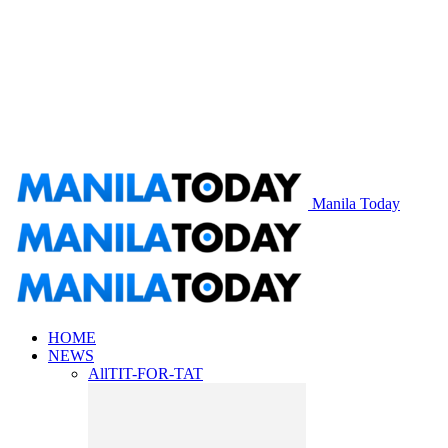
Manila Today
HOME
NEWS
All
TIT-FOR-TAT