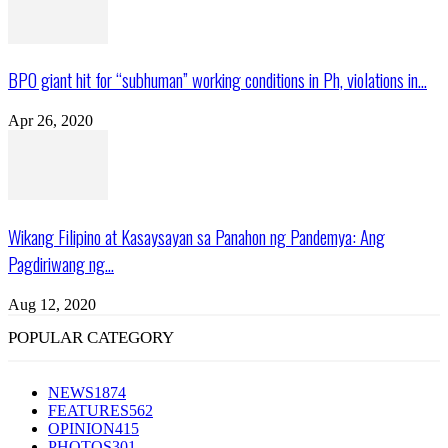
BPO giant hit for “subhuman” working conditions in Ph, violations in...
Apr 26, 2020
Wikang Filipino at Kasaysayan sa Panahon ng Pandemya: Ang
Pagdiriwang ng...
Aug 12, 2020
POPULAR CATEGORY
NEWS
1874
FEATURES
562
OPINION
415
PHOTOS
301