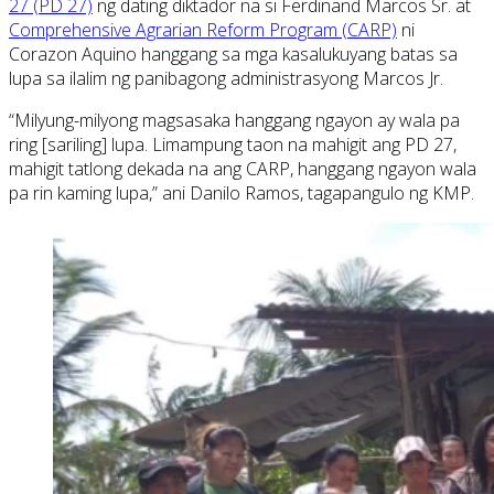
27 (PD 27)
ng dating diktador na si Ferdinand Marcos Sr. at
Comprehensive Agrarian Reform Program (CARP)
ni
Corazon Aquino hanggang sa mga kasalukuyang batas sa
lupa sa ilalim ng panibagong administrasyong Marcos Jr.
“Milyung-milyong magsasaka hanggang ngayon ay wala pa
ring [sariling] lupa. Limampung taon na mahigit ang PD 27,
mahigit tatlong dekada na ang CARP, hanggang ngayon wala
pa rin kaming lupa,” ani Danilo Ramos, tagapangulo ng KMP.