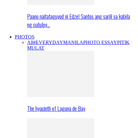
Paano naitataguyod ni Edzel Santos ang sarili sa kabila
ng patuloy…
PHOTOS
All
#EVERYDAYMANILA
PHOTO ESSAY
PITIK
MULAT
The hyacinth of Laguna de Bay