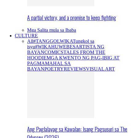
A partial victory, and a promise to keep fighting
Mga Salita mula sa Ibaba
CULTURE
All
#TANGGOLWIKA
Tungkol sa
isyu
#WIKAHUWEBES
ARTISTA NG
BAYAN
COMICS
TALES FROM THE
HOODIE
MGA KWENTO NG PAG-IBIG AT
PAGMAMAHAL SA
BAYAN
POETRY
REVIEWS
VISUAL ART
Ang Paglalayag sa Kawalan: Isang Pagsusuri sa The
Odyssey (2026)