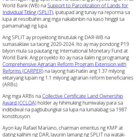
World Bank (WB) na
Support to Parcelization of Lands for
Individual Titling (SPLIT)
, ipatupad ang tunay na reporma sa
lupa at resolbahin ang mga nakabinbin na kaso hinggil sa
pamamahagi ng lupa.
Ang SPLIT ay proyektong itinutulak ng DAR-WB na
sumasaklaw sa taong 2020-2024. Ito ay may pondong P19
bilyon mula sa pautang ng International Monetary Fund at
World Bank. Ang proyekto ito ay nasa ilalim ng programang
Comprehensive Agrarian Reform Program Extension with
Reforms (CARPER)
na layong hati-hatiin ang 1.37 milyong
ektaryang lupain ng 1.1 milyong agrarian reform beneficiaries
(ARBs).
Ang mga ARBs na
Collective Certificate Land Ownership
Award (CCLOA)
holder ay hihimuking humiwalay para sa
indibidwal na pagbubungkal sa lupa na lumalabag sa 1987
konstitusyon.
Ayon kay Rafael Mariano, chairman emeritus ng KMP at
dating kalihim ng DAR, layunin lamang ng SPLIT na watak-