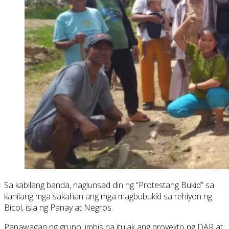
Sa kabilang banda, naglunsad din ng “Protestang Bukid” sa
kanilang mga sakahan ang mga magbubukid sa rehiyon ng
Bicol, isla ng Panay at Negros.
Panawagan ng grupo, imbis na itulak ang proyekto ng DAR at