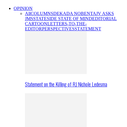
OPINION
All
COLUMNS
DEKADA NOBENTA
JV ASKS
JMS
STATESIDE STATE OF MIND
EDITORIAL
CARTOON
LETTERS-TO-THE-
EDITOR
PERSPECTIVES
STATEMENT
Statement on the Killing of RJ Nichole Ledesma