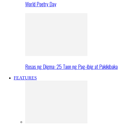
World Poetry Day
Rosas ng Digma: 25 Taon ng Pag-ibig at Pakikibaka
FEATURES