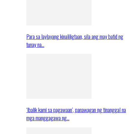
Para sa laylayang kinaliligtaan, sila ang may batid ng
tunay na…
‘Ibalik kami sa pagawaan’, panawagan ng tinanggal na
mga manggagawa ng…