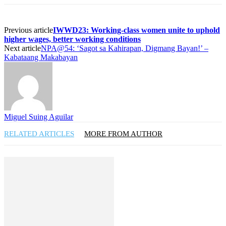
Previous article
IWWD23: Working-class women unite to uphold
higher wages, better working conditions
Next article
NPA@54: ‘Sagot sa Kahirapan, Digmang Bayan!’ –
Kabataang Makabayan
Miguel Suing Aguilar
RELATED ARTICLES
MORE FROM AUTHOR