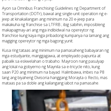
Ayon sa Omnibus Franchising Guidelines ng Department of
Transportation (DOTr), bawal ang single-unit operation ng e-
jeep at kinakailangan ang minimum na 20 e-jeep para
makakuha ng franchise sa LTFRB ; ibig sabihin, imposibleng
makapagmay-ari ang mga indibidwal na opereytor ng
franchise kung kaya mga pribadong kumpanya na lamang ang
magiging opereytor ng mga bagong yunit.
Kusa ring tataas ang minimum na pamasaheng babayaran ng
mga estudyante, manggagawa, at empleyado papunta at
pabalik sa eskwelahan o trabaho. Mayroon nang pasulyap
ang lokal na gobyerno ng Maynila sa e-tricycle nito, kung
saan P20 ang minimum na bayad. Halimbawa, imbes na P8
lang ang biyaheng Divisoria hanggang Morayta o Recto, mas
mataas pa sa doble ang kailangang iabot na pamasahe.