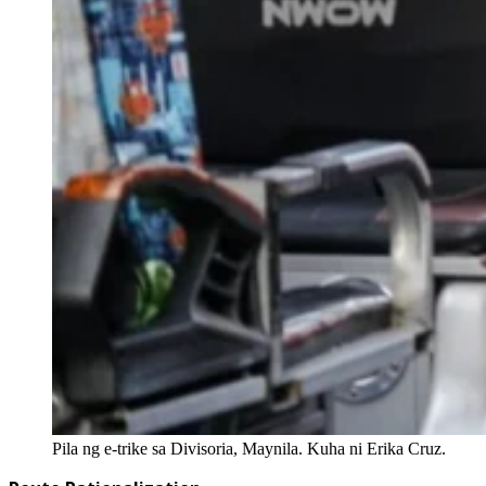
Pila ng e-trike sa Divisoria, Maynila. Kuha ni Erika Cruz.