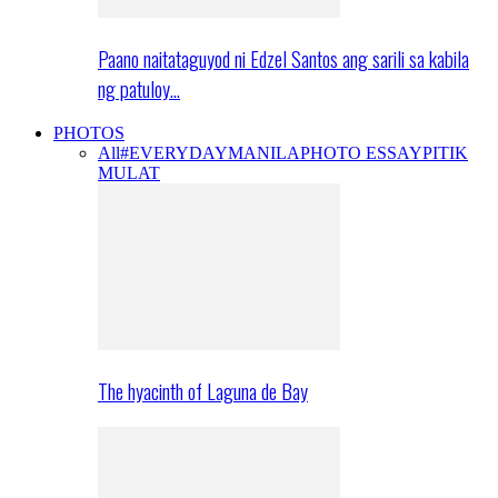
Paano naitataguyod ni Edzel Santos ang sarili sa kabila
ng patuloy…
PHOTOS
All
#EVERYDAYMANILA
PHOTO ESSAY
PITIK
MULAT
The hyacinth of Laguna de Bay