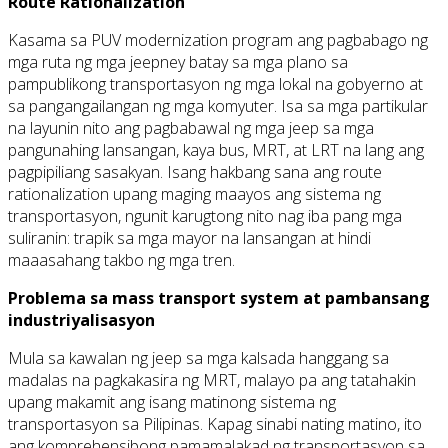
Route Rationalization
Kasama sa PUV modernization program ang pagbabago ng
mga ruta ng mga jeepney batay sa mga plano sa
pampublikong transportasyon ng mga lokal na gobyerno at
sa pangangailangan ng mga komyuter. Isa sa mga partikular
na layunin nito ang pagbabawal ng mga jeep sa mga
pangunahing lansangan, kaya bus, MRT, at LRT na lang ang
pagpipiliang sasakyan. Isang hakbang sana ang route
rationalization upang maging maayos ang sistema ng
transportasyon, ngunit karugtong nito nag iba pang mga
suliranin: trapik sa mga mayor na lansangan at hindi
maaasahang takbo ng mga tren.
Problema sa mass transport system at pambansang
industriyalisasyon
Mula sa kawalan ng jeep sa mga kalsada hanggang sa
madalas na pagkakasira ng MRT, malayo pa ang tatahakin
upang makamit ang isang matinong sistema ng
transportasyon sa Pilipinas. Kapag sinabi nating matino, ito
ang komprehensibong pamamalakad ng transportasyon sa