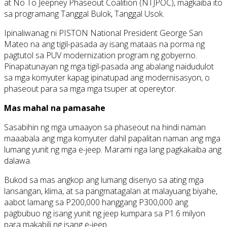
at No To Jeepney Phaseout Coalition (NTJPOC), magkaiba ito
sa programang Tanggal Bulok, Tanggal Usok.
Ipinaliwanag ni PISTON National President George San
Mateo na ang tigil-pasada ay isang mataas na porma ng
pagtutol sa PUV modernization program ng gobyerno.
Pinapatunayan ng mga tigil-pasada ang abalang naidudulot
sa mga komyuter kapag ipinatupad ang modernisasyon, o
phaseout para sa mga mga tsuper at opereytor.
Mas mahal na pamasahe
Sasabihin ng mga umaayon sa phaseout na hindi naman
maaabala ang mga komyuter dahil papalitan naman ang mga
lumang yunit ng mga e-jeep. Marami nga lang pagkakaiba ang
dalawa.
Bukod sa mas angkop ang lumang disenyo sa ating mga
lansangan, klima, at sa pangmatagalan at malayuang biyahe,
aabot lamang sa P200,000 hanggang P300,000 ang
pagbubuo ng isang yunit ng jeep kumpara sa P1.6 milyon
para makabili ng isang e-jeep.