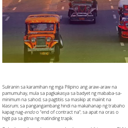
Suliranin sa karamihan ng mga Pilipino ang araw-araw na
pamumuhay, mula sa pagkakasya sa badyet ng mababa-sa-
minimum na sahod; sa pagtitiis sa masikip at maiinit na
klasrum; sa pangangambang hindi na makahanap ng trabaho
kapag nag-
endo
o “end of contract na”; sa apat na oras o
higit pa sa gitna ng matinding trapik.