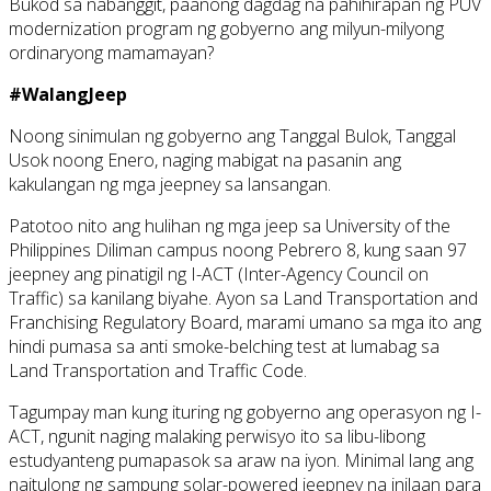
Bukod sa nabanggit, paanong dagdag na pahihirapan ng PUV
modernization program ng gobyerno ang milyun-milyong
ordinaryong mamamayan?
#WalangJeep
Noong sinimulan ng gobyerno ang Tanggal Bulok, Tanggal
Usok noong Enero, naging mabigat na pasanin ang
kakulangan ng mga jeepney sa lansangan.
Patotoo nito ang hulihan ng mga jeep sa University of the
Philippines Diliman campus noong Pebrero 8, kung saan 97
jeepney ang pinatigil ng I-ACT (Inter-Agency Council on
Traffic) sa kanilang biyahe. Ayon sa Land Transportation and
Franchising Regulatory Board, marami umano sa mga ito ang
hindi pumasa sa anti smoke-belching test at lumabag sa
Land Transportation and Traffic Code.
Tagumpay man kung ituring ng gobyerno ang operasyon ng I-
ACT, ngunit naging malaking perwisyo ito sa libu-libong
estudyanteng pumapasok sa araw na iyon. Minimal lang ang
naitulong ng sampung solar-powered jeepney na inilaan para