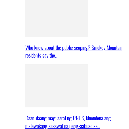
Who knew about the public scoping? Smokey Mountain
residents say the…
Daan-daang mag-aaral ng PNHS, kinondena ang
malawakang sekswal na pang-aabuso sa…