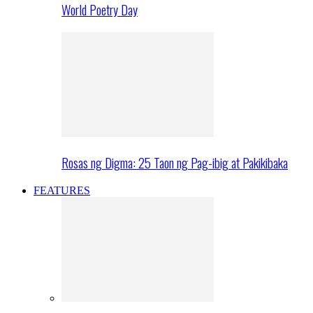
World Poetry Day
Rosas ng Digma: 25 Taon ng Pag-ibig at Pakikibaka
FEATURES