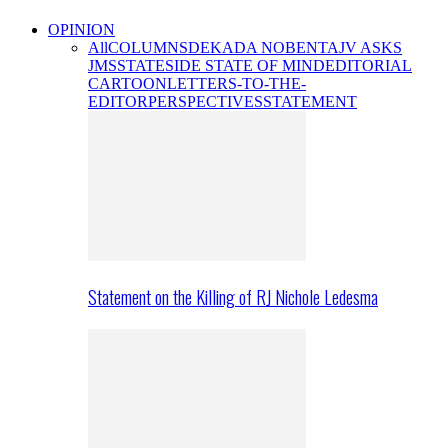
OPINION
All
COLUMNS
DEKADA NOBENTA
JV ASKS
JMS
STATESIDE STATE OF MIND
EDITORIAL
CARTOON
LETTERS-TO-THE-
EDITOR
PERSPECTIVES
STATEMENT
Statement on the Killing of RJ Nichole Ledesma