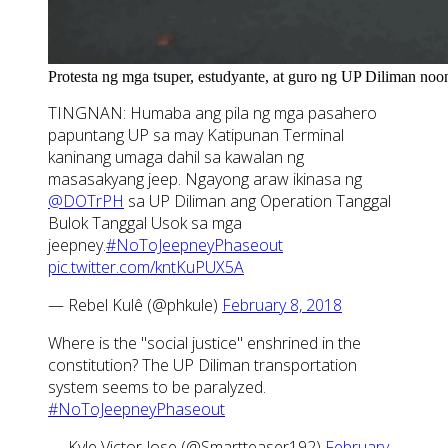
Protesta ng mga tsuper, estudyante, at guro ng UP Diliman no
TINGNAN: Humaba ang pila ng mga pasahero
papuntang UP sa may Katipunan Terminal
kaninang umaga dahil sa kawalan ng
masasakyang jeep. Ngayong araw ikinasa ng
@DOTrPH
sa UP Diliman ang Operation Tanggal
Bulok Tanggal Usok sa mga
jeepney.
#NoToJeepneyPhaseout
pic.twitter.com/kntKuPUX5A
— Rebel Kulê (@phkule)
February 8, 2018
Where is the "social justice" enshrined in the
constitution? The UP Diliman transportation
system seems to be paralyzed.
#NoToJeepneyPhaseout
— Kyle Victor Jose (@Smartteaser192)
February