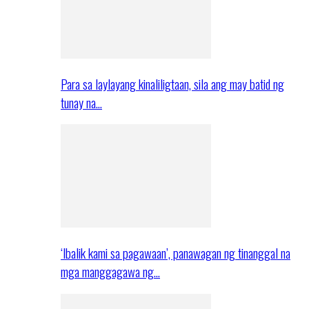
Para sa laylayang kinaliligtaan, sila ang may batid ng
tunay na…
‘Ibalik kami sa pagawaan’, panawagan ng tinanggal na
mga manggagawa ng…