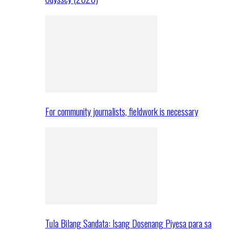
For community journalists, fieldwork is necessary
Tula Bilang Sandata: Isang Dosenang Piyesa para sa