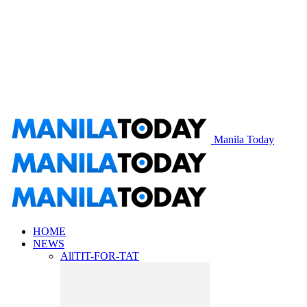
Manila Today
HOME
NEWS
All
TIT-FOR-TAT