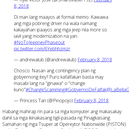
8, 2018
Di man lang maayos at formal memo. Kawawa
ang mga pobreng driver na wala namang
kakayahan ipaayos ang mga jeep nila more so
iavil yang modernization na yan.
#NoToJeepneyPhaseout
pic.twitter.com/6Yebhhzmzr
— andrewalub (@andrewalub)
February 8, 2018
Chosco. Nasan ang contingency plan ng
gobyernong itey? Puro kafalfakan basta may
masabi lang na "ginawa" o "change
kuno"
#ChangeScamming
#GobyernoDeFalfak
@LaBellaG
— Princess Tan (@Pinopojo)
February 8, 2018
Habang mahirap rin para sa mga komyuter ang makasakay
dahil sa mga ikinakasang tigil-pasada ng Pinagkaisang
Samahan ng mga Tsuper at Opereytor Nationwide (PISTON)