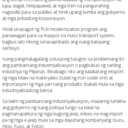
lupa, dagat, himpapawid, at mga tren na pangunahing
nagsisilbi para sa publiko at hindi upang kumita ang gobyerno
at mga pribadong korporasyon.
Hindi sinasagot ng PUV modernization program ang
panawagan para sa maayos na mass transport system,
bagkus lalo nitong isinasapribado ang isang batayang
serbisyo.
Isang pangmatagalang solusyong tutugon sa problemang ito
ang pambansang industriyalisasyon o pagbubuo ng sariling
industriya ng Pilipinas. Binabago nito ang kalakarang eksport
ng mga hilaw na materyales (tulad ng iron oxide ore) at
importasyon ng mga yari nang produkto (bakal) mula sa mga
industriyalisadong bansa.
Sa ilalim ng pambansang industriyalisasyon, maaaring lumikha
ang gobyerno ng isang polisiya tungo sa lokal na
pagmanupaktura ng mga bagong jeep, imbes na mag-import
pa ng mga e-jeep mula sa mga dayuhang kompanyang Isuzu,
Hino, Fuso, at Foton.