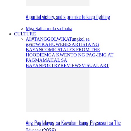
A partial victory, and a promise to keep fighting
Mga Salita mula sa Ibaba
CULTURE
All
#TANGGOLWIKA
Tungkol sa
isyu
#WIKAHUWEBES
ARTISTA NG
BAYAN
COMICS
TALES FROM THE
HOODIE
MGA KWENTO NG PAG-IBIG AT
PAGMAMAHAL SA
BAYAN
POETRY
REVIEWS
VISUAL ART
Ang Paglalayag sa Kawalan: Isang Pagsusuri sa The
Odyssey (2026)