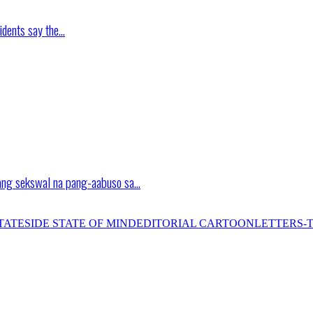
idents say the…
ang sekswal na pang-aabuso sa…
TATESIDE STATE OF MIND
EDITORIAL CARTOON
LETTERS-