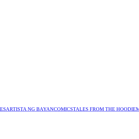
ES
ARTISTA NG BAYAN
COMICS
TALES FROM THE HOODIE
M