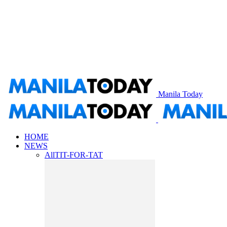
Manila Today
HOME
NEWS
All
TIT-FOR-TAT