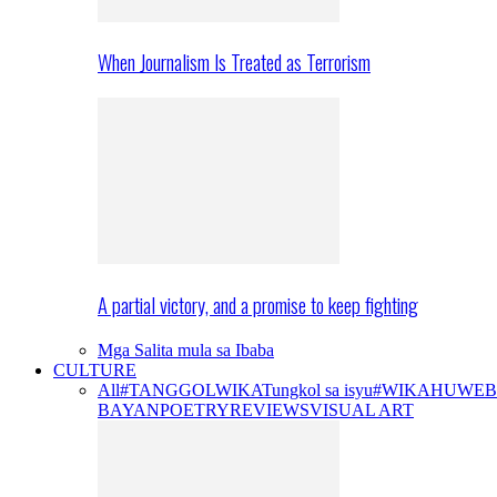
When Journalism Is Treated as Terrorism
A partial victory, and a promise to keep fighting
Mga Salita mula sa Ibaba
CULTURE
All
#TANGGOLWIKA
Tungkol sa isyu
#WIKAHUWEB
BAYAN
POETRY
REVIEWS
VISUAL ART