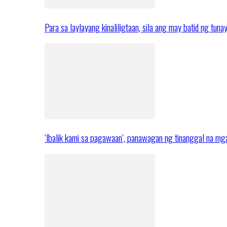
Para sa laylayang kinaliligtaan, sila ang may batid ng tuna
‘Ibalik kami sa pagawaan’, panawagan ng tinanggal na 