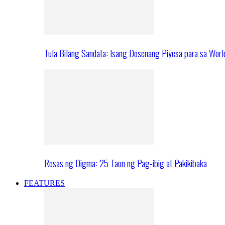
Tula Bilang Sandata: Isang Dosenang Piyesa para sa Worl
Rosas ng Digma: 25 Taon ng Pag-ibig at Pakikibaka
FEATURES