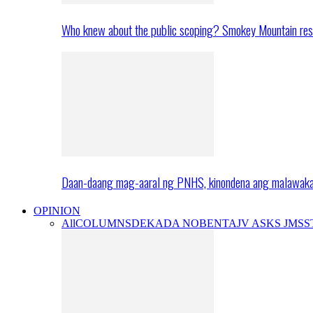
Who knew about the public scoping? Smokey Mountain res
Daan-daang mag-aaral ng PNHS, kinondena ang malawak
OPINION
All
COLUMNS
DEKADA NOBENTA
JV ASKS JMS
S