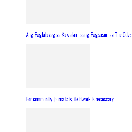
Ang Paglalayag sa Kawalan: Isang Pagsusuri sa The Ody
For community journalists, fieldwork is necessary