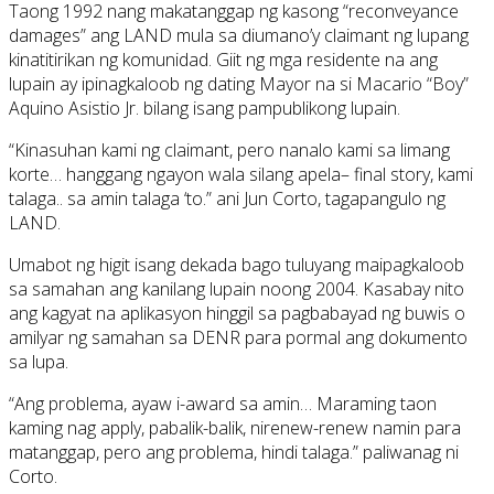
Taong 1992 nang makatanggap ng kasong “reconveyance
damages” ang LAND mula sa diumano’y claimant ng lupang
kinatitirikan ng komunidad. Giit ng mga residente na ang
lupain ay ipinagkaloob ng dating Mayor na si Macario “Boy”
Aquino Asistio Jr. bilang isang pampublikong lupain.
“Kinasuhan kami ng claimant, pero nanalo kami sa limang
korte… hanggang ngayon wala silang apela– final story, kami
talaga.. sa amin talaga ‘to.” ani Jun Corto, tagapangulo ng
LAND.
Umabot ng higit isang dekada bago tuluyang maipagkaloob
sa samahan ang kanilang lupain noong 2004. Kasabay nito
ang kagyat na aplikasyon hinggil sa pagbabayad ng buwis o
amilyar ng samahan sa DENR para pormal ang dokumento
sa lupa.
“Ang problema, ayaw i-award sa amin… Maraming taon
kaming nag apply, pabalik-balik, nirenew-renew namin para
matanggap, pero ang problema, hindi talaga.” paliwanag ni
Corto.