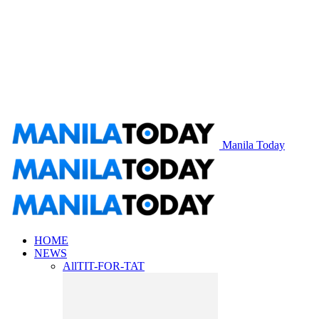
Manila Today
HOME
NEWS
All
TIT-FOR-TAT