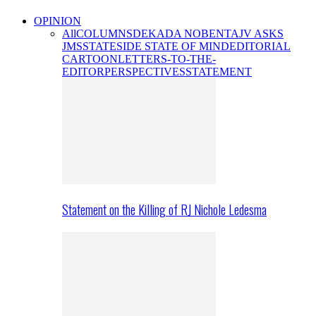
OPINION
All
COLUMNS
DEKADA NOBENTA
JV ASKS
JMS
STATESIDE STATE OF MIND
EDITORIAL
CARTOON
LETTERS-TO-THE-
EDITOR
PERSPECTIVES
STATEMENT
Statement on the Killing of RJ Nichole Ledesma