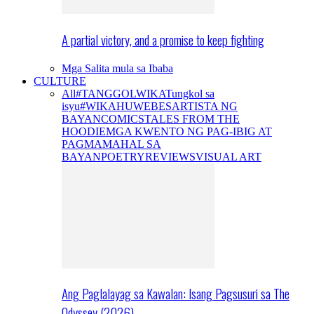
A partial victory, and a promise to keep fighting
Mga Salita mula sa Ibaba
CULTURE
All
#TANGGOLWIKA
Tungkol sa
isyu
#WIKAHUWEBES
ARTISTA NG
BAYAN
COMICS
TALES FROM THE
HOODIE
MGA KWENTO NG PAG-IBIG AT
PAGMAMAHAL SA
BAYAN
POETRY
REVIEWS
VISUAL ART
Ang Paglalayag sa Kawalan: Isang Pagsusuri sa The
Odyssey (2026)