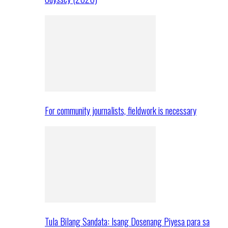
For community journalists, fieldwork is necessary
Tula Bilang Sandata: Isang Dosenang Piyesa para sa