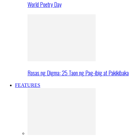
World Poetry Day
Rosas ng Digma: 25 Taon ng Pag-ibig at Pakikibaka
FEATURES