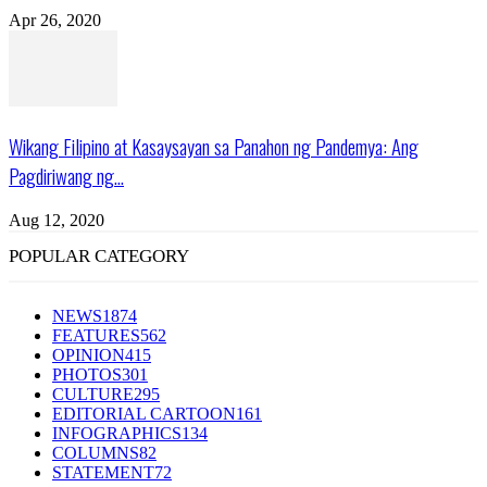
Apr 26, 2020
Wikang Filipino at Kasaysayan sa Panahon ng Pandemya: Ang
Pagdiriwang ng...
Aug 12, 2020
POPULAR CATEGORY
NEWS
1874
FEATURES
562
OPINION
415
PHOTOS
301
CULTURE
295
EDITORIAL CARTOON
161
INFOGRAPHICS
134
COLUMNS
82
STATEMENT
72