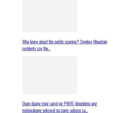
Who knew about the public scoping? Smokey Mountain
residents say the…
Daan-daang mag-aaral ng PNHS, kinondena ang
malawakang sekswal na pang-aabuso sa…