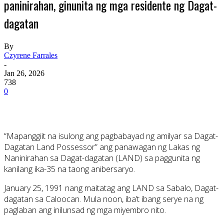
paninirahan, ginunita ng mga residente ng Dagat-
dagatan
By
Czyrene Farrales
-
Jan 26, 2026
738
0
“Mapanggiit na isulong ang pagbabayad ng amilyar sa Dagat-
Dagatan Land Possessor” ang panawagan ng Lakas ng
Naninirahan sa Dagat-dagatan (LAND) sa paggunita ng
kanilang ika-35 na taong anibersaryo.
January 25, 1991 nang maitatag ang LAND sa Sabalo, Dagat-
dagatan sa Caloocan. Mula noon, iba’t ibang serye na ng
paglaban ang inilunsad ng mga miyembro nito.