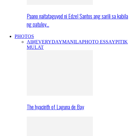
Paano naitataguyod ni Edzel Santos ang sarili sa kabila
ng patuloy…
PHOTOS
All
#EVERYDAYMANILA
PHOTO ESSAY
PITIK
MULAT
The hyacinth of Laguna de Bay