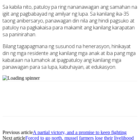
Sa kabila nito, patuloy pa ring nananawagan ang samahan na
igiit ang pagbabayad ng amilyar ng lupa. Sa kanilang ika-35
taong anibersaryo, panawagan din nila ang hindi pagsuko at
patuloy na pagkakaisa para makamit ang kanilang karapatan
sa paninirahan.
Bilang tagapagmana ng susunod na henerasyon, hinikayat
din ng mga residente ang kanilang mga anak at iba pang mga
kabataan na lumahok at ipagpatuloy ang kanilang mga
panawagan para sa lupa, kabuhayan, at edukasyon.
Previous article
A partial victory, and a promise to keep fighting
Next article
Forced to go north, mussel farmers lose their livelihood