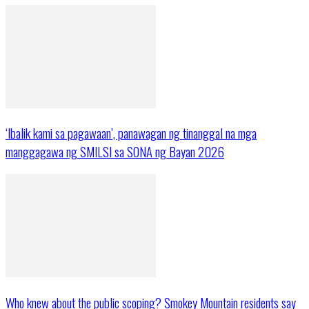
‘Ibalik kami sa pagawaan’, panawagan ng tinanggal na mga
manggagawa ng SMILSI sa SONA ng Bayan 2026
Who knew about the public scoping? Smokey Mountain residents say