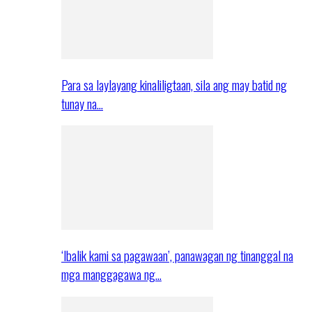
Para sa laylayang kinaliligtaan, sila ang may batid ng
tunay na…
‘Ibalik kami sa pagawaan’, panawagan ng tinanggal na
mga manggagawa ng…