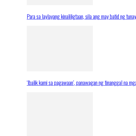
Para sa laylayang kinaliligtaan, sila ang may batid ng tuna
‘Ibalik kami sa pagawaan’, panawagan ng tinanggal na 