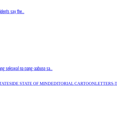
idents say the…
ang sekswal na pang-aabuso sa…
TATESIDE STATE OF MIND
EDITORIAL CARTOON
LETTERS-