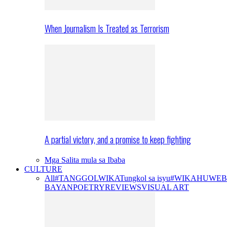
When Journalism Is Treated as Terrorism
A partial victory, and a promise to keep fighting
Mga Salita mula sa Ibaba
CULTURE
All
#TANGGOLWIKA
Tungkol sa isyu
#WIKAHUWEB
BAYAN
POETRY
REVIEWS
VISUAL ART