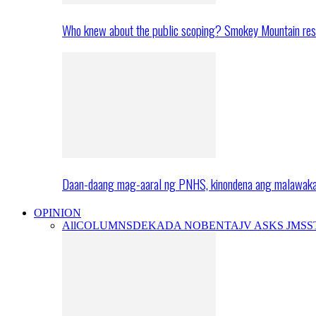
Who knew about the public scoping? Smokey Mountain res
Daan-daang mag-aaral ng PNHS, kinondena ang malawak
OPINION
All
COLUMNS
DEKADA NOBENTA
JV ASKS JMS
S