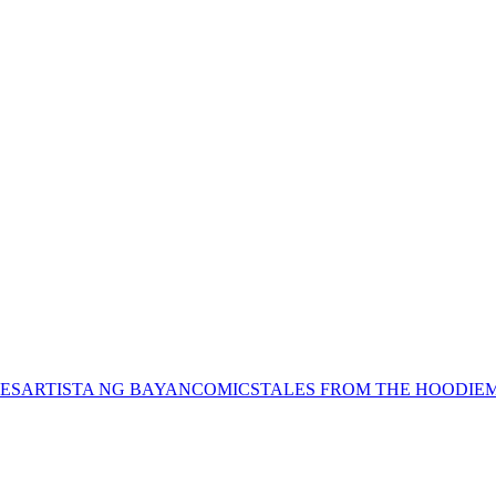
ES
ARTISTA NG BAYAN
COMICS
TALES FROM THE HOODIE
M