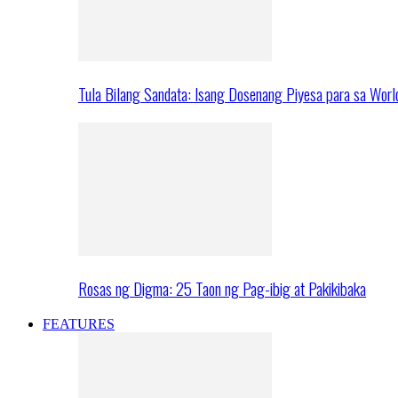
Tula Bilang Sandata: Isang Dosenang Piyesa para sa Worl
Rosas ng Digma: 25 Taon ng Pag-ibig at Pakikibaka
FEATURES