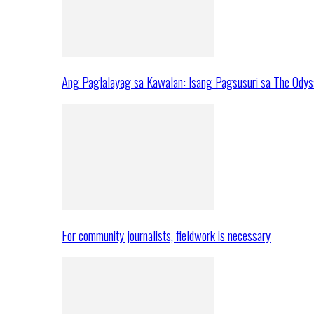
Ang Paglalayag sa Kawalan: Isang Pagsusuri sa The Ody
For community journalists, fieldwork is necessary