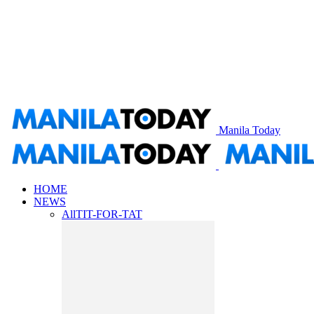
Manila Today
HOME
NEWS
All
TIT-FOR-TAT