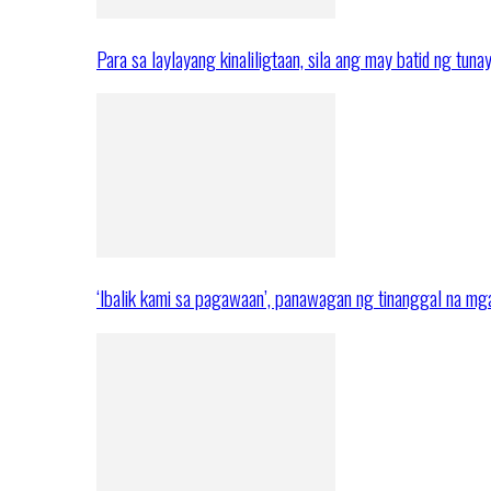
Para sa laylayang kinaliligtaan, sila ang may batid ng tuna
‘Ibalik kami sa pagawaan’, panawagan ng tinanggal na 