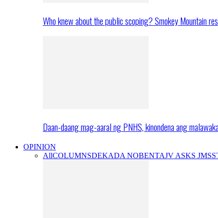
Who knew about the public scoping? Smokey Mountain res
Daan-daang mag-aaral ng PNHS, kinondena ang malawak
OPINION
All
COLUMNS
DEKADA NOBENTA
JV ASKS JMS
S