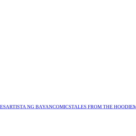
ES
ARTISTA NG BAYAN
COMICS
TALES FROM THE HOODIE
M