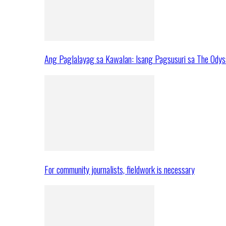
Ang Paglalayag sa Kawalan: Isang Pagsusuri sa The Ody
For community journalists, fieldwork is necessary