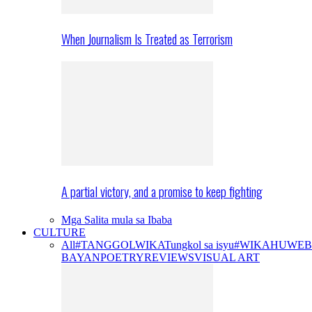
When Journalism Is Treated as Terrorism
A partial victory, and a promise to keep fighting
Mga Salita mula sa Ibaba
CULTURE
All
#TANGGOLWIKA
Tungkol sa isyu
#WIKAHUWEB
BAYAN
POETRY
REVIEWS
VISUAL ART