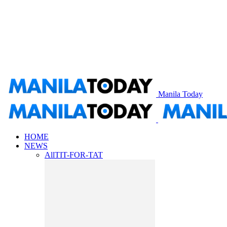
Manila Today
HOME
NEWS
All
TIT-FOR-TAT