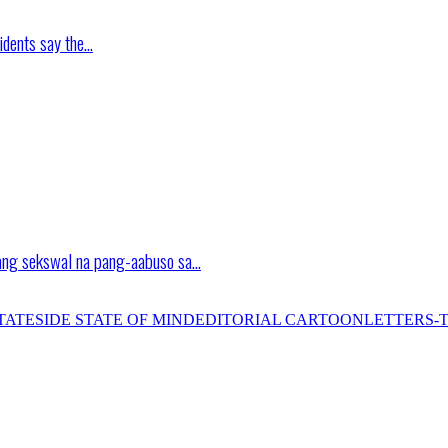
idents say the…
ang sekswal na pang-aabuso sa…
TATESIDE STATE OF MIND
EDITORIAL CARTOON
LETTERS-