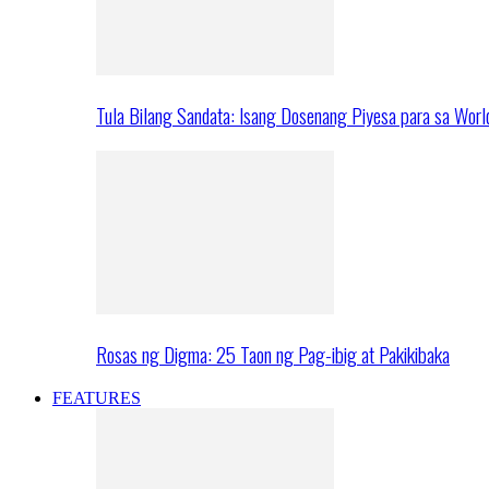
Tula Bilang Sandata: Isang Dosenang Piyesa para sa Worl
Rosas ng Digma: 25 Taon ng Pag-ibig at Pakikibaka
FEATURES