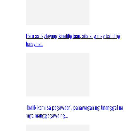
Para sa laylayang kinaliligtaan, sila ang may batid ng
tunay na…
‘Ibalik kami sa pagawaan’, panawagan ng tinanggal na
mga manggagawa ng…