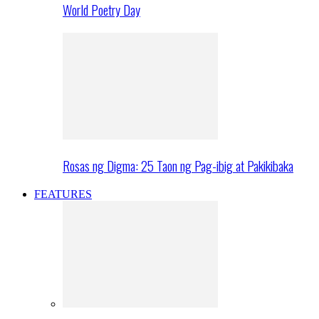
World Poetry Day
Rosas ng Digma: 25 Taon ng Pag-ibig at Pakikibaka
FEATURES