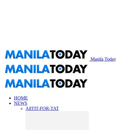
Manila Today
HOME
NEWS
All
TIT-FOR-TAT