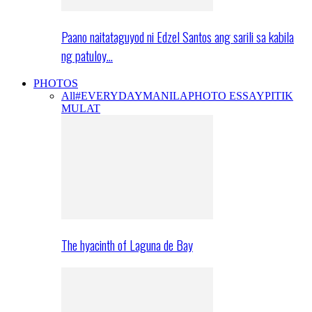
Paano naitataguyod ni Edzel Santos ang sarili sa kabila
ng patuloy…
PHOTOS
All
#EVERYDAYMANILA
PHOTO ESSAY
PITIK
MULAT
The hyacinth of Laguna de Bay