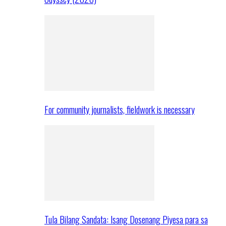
For community journalists, fieldwork is necessary
Tula Bilang Sandata: Isang Dosenang Piyesa para sa