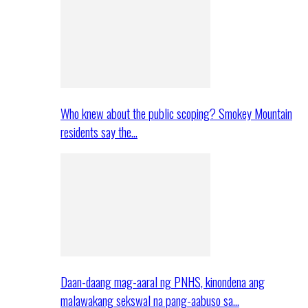
Who knew about the public scoping? Smokey Mountain
residents say the…
Daan-daang mag-aaral ng PNHS, kinondena ang
malawakang sekswal na pang-aabuso sa…