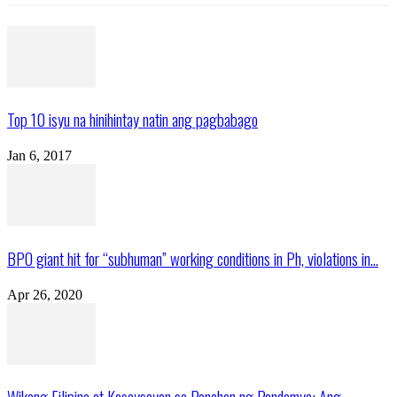
Top 10 isyu na hinihintay natin ang pagbabago
Jan 6, 2017
BPO giant hit for “subhuman” working conditions in Ph, violations in...
Apr 26, 2020
Wikang Filipino at Kasaysayan sa Panahon ng Pandemya: Ang