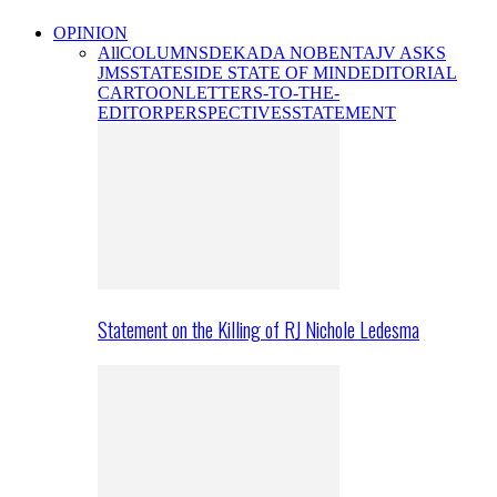
OPINION
All
COLUMNS
DEKADA NOBENTA
JV ASKS
JMS
STATESIDE STATE OF MIND
EDITORIAL
CARTOON
LETTERS-TO-THE-
EDITOR
PERSPECTIVES
STATEMENT
Statement on the Killing of RJ Nichole Ledesma