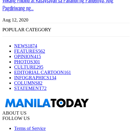
Pagdiriwang ng...
Aug 12, 2020
POPULAR CATEGORY
NEWS
1874
FEATURES
562
OPINION
415
PHOTOS
301
CULTURE
295
EDITORIAL CARTOON
161
INFOGRAPHICS
134
COLUMNS
82
STATEMENT
72
ABOUT US
FOLLOW US
Terms of Service