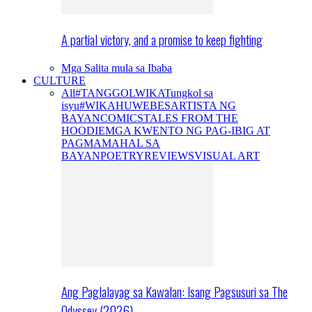
A partial victory, and a promise to keep fighting
Mga Salita mula sa Ibaba
CULTURE
All
#TANGGOLWIKA
Tungkol sa
isyu
#WIKAHUWEBES
ARTISTA NG
BAYAN
COMICS
TALES FROM THE
HOODIE
MGA KWENTO NG PAG-IBIG AT
PAGMAMAHAL SA
BAYAN
POETRY
REVIEWS
VISUAL ART
Ang Paglalayag sa Kawalan: Isang Pagsusuri sa The
Odyssey (2026)