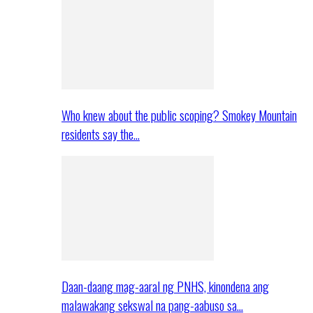
Who knew about the public scoping? Smokey Mountain
residents say the…
Daan-daang mag-aaral ng PNHS, kinondena ang
malawakang sekswal na pang-aabuso sa…