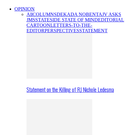
OPINION
All
COLUMNS
DEKADA NOBENTA
JV ASKS
JMS
STATESIDE STATE OF MIND
EDITORIAL
CARTOON
LETTERS-TO-THE-
EDITOR
PERSPECTIVES
STATEMENT
Statement on the Killing of RJ Nichole Ledesma