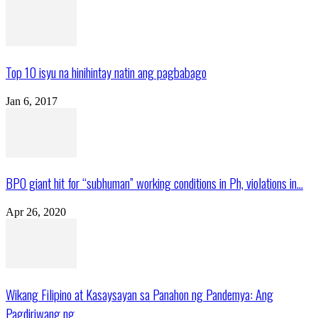
Top 10 isyu na hinihintay natin ang pagbabago
Jan 6, 2017
BPO giant hit for “subhuman” working conditions in Ph, violations in...
Apr 26, 2020
Wikang Filipino at Kasaysayan sa Panahon ng Pandemya: Ang
Pagdiriwang ng...