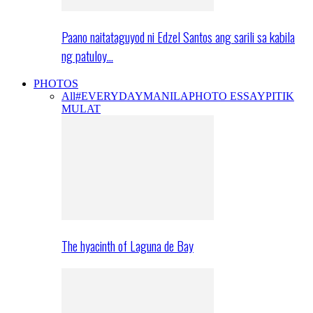
Paano naitataguyod ni Edzel Santos ang sarili sa kabila
ng patuloy…
PHOTOS
All
#EVERYDAYMANILA
PHOTO ESSAY
PITIK
MULAT
The hyacinth of Laguna de Bay