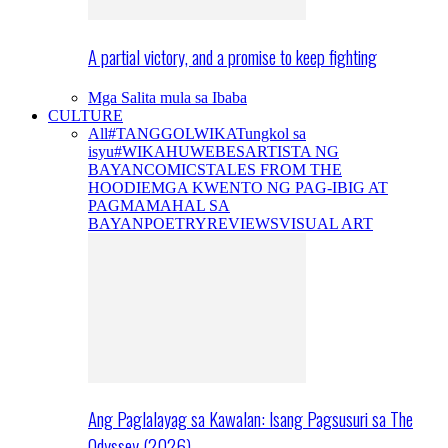
A partial victory, and a promise to keep fighting
Mga Salita mula sa Ibaba
CULTURE
All
#TANGGOLWIKA
Tungkol sa
isyu
#WIKAHUWEBES
ARTISTA NG
BAYAN
COMICS
TALES FROM THE
HOODIE
MGA KWENTO NG PAG-IBIG AT
PAGMAMAHAL SA
BAYAN
POETRY
REVIEWS
VISUAL ART
Ang Paglalayag sa Kawalan: Isang Pagsusuri sa The
Odyssey (2026)