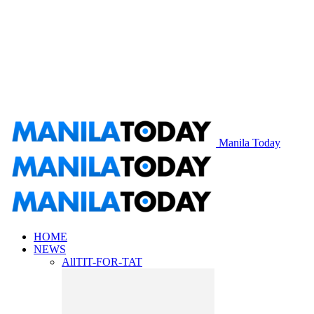
Manila Today
HOME
NEWS
All
TIT-FOR-TAT