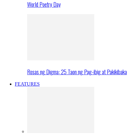
World Poetry Day
Rosas ng Digma: 25 Taon ng Pag-ibig at Pakikibaka
FEATURES