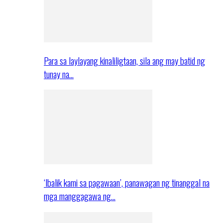
Para sa laylayang kinaliligtaan, sila ang may batid ng
tunay na…
‘Ibalik kami sa pagawaan’, panawagan ng tinanggal na
mga manggagawa ng…