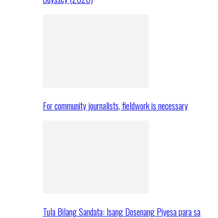
For community journalists, fieldwork is necessary
Tula Bilang Sandata: Isang Dosenang Piyesa para sa