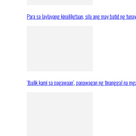
Para sa laylayang kinaliligtaan, sila ang may batid ng tuna
‘Ibalik kami sa pagawaan’, panawagan ng tinanggal na 