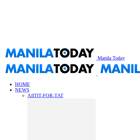
Manila Today
HOME
NEWS
All
TIT-FOR-TAT