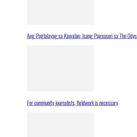
Ang Paglalayag sa Kawalan: Isang Pagsusuri sa The Ody
For community journalists, fieldwork is necessary