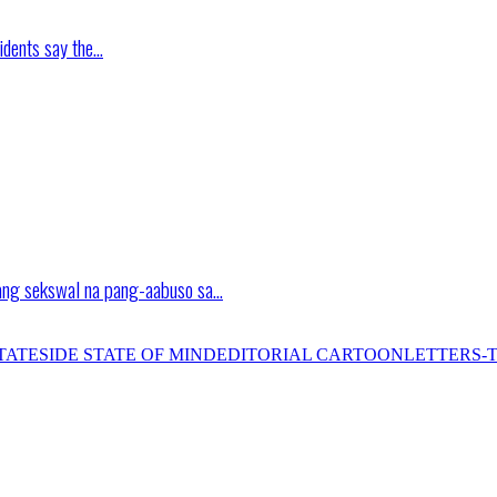
idents say the…
ang sekswal na pang-aabuso sa…
TATESIDE STATE OF MIND
EDITORIAL CARTOON
LETTERS-