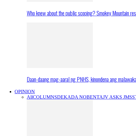
Who knew about the public scoping? Smokey Mountain res
Daan-daang mag-aaral ng PNHS, kinondena ang malawak
OPINION
All
COLUMNS
DEKADA NOBENTA
JV ASKS JMS
S