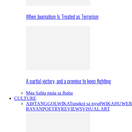
When Journalism Is Treated as Terrorism
A partial victory, and a promise to keep fighting
Mga Salita mula sa Ibaba
CULTURE
All
#TANGGOLWIKA
Tungkol sa isyu
#WIKAHUWEB
BAYAN
POETRY
REVIEWS
VISUAL ART