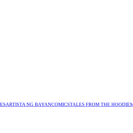
ES
ARTISTA NG BAYAN
COMICS
TALES FROM THE HOODIE
M