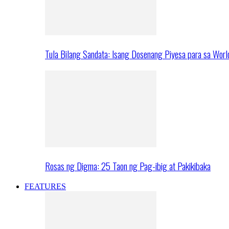
Tula Bilang Sandata: Isang Dosenang Piyesa para sa Worl
Rosas ng Digma: 25 Taon ng Pag-ibig at Pakikibaka
FEATURES