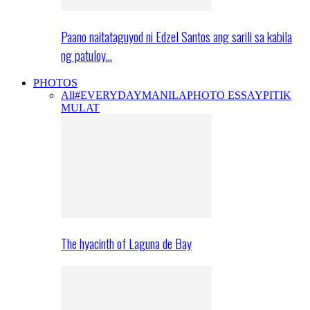
Paano naitataguyod ni Edzel Santos ang sarili sa kabila
ng patuloy…
PHOTOS
All
#EVERYDAYMANILA
PHOTO ESSAY
PITIK
MULAT
The hyacinth of Laguna de Bay