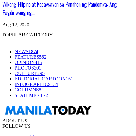
Wikang Filipino at Kasaysayan sa Panahon ng Pandemya: Ang
Pagdiriwang ng...
Aug 12, 2020
POPULAR CATEGORY
NEWS
1874
FEATURES
562
OPINION
415
PHOTOS
301
CULTURE
295
EDITORIAL CARTOON
161
INFOGRAPHICS
134
COLUMNS
82
STATEMENT
72
ABOUT US
FOLLOW US