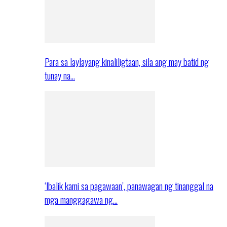
Para sa laylayang kinaliligtaan, sila ang may batid ng
tunay na…
‘Ibalik kami sa pagawaan’, panawagan ng tinanggal na
mga manggagawa ng…