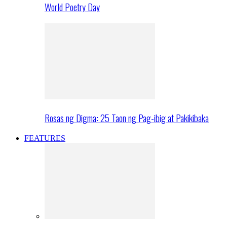
World Poetry Day
Rosas ng Digma: 25 Taon ng Pag-ibig at Pakikibaka
FEATURES