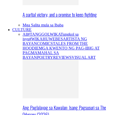
A partial victory, and a promise to keep fighting
Mga Salita mula sa Ibaba
CULTURE
All
#TANGGOLWIKA
Tungkol sa
isyu
#WIKAHUWEBES
ARTISTA NG
BAYAN
COMICS
TALES FROM THE
HOODIE
MGA KWENTO NG PAG-IBIG AT
PAGMAMAHAL SA
BAYAN
POETRY
REVIEWS
VISUAL ART
Ang Paglalayag sa Kawalan: Isang Pagsusuri sa The
Odyssey (2026)