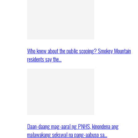
Who knew about the public scoping? Smokey Mountain
residents say the…
Daan-daang mag-aaral ng PNHS, kinondena ang
malawakang sekswal na pang-aabuso sa…