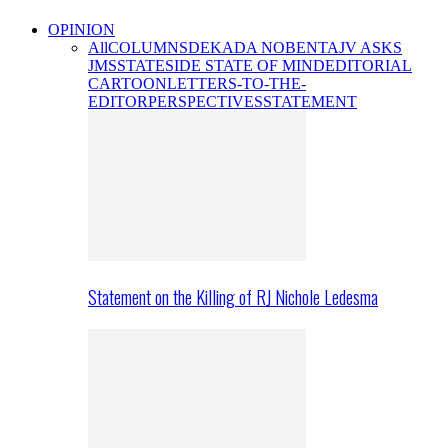
OPINION
All
COLUMNS
DEKADA NOBENTA
JV ASKS
JMS
STATESIDE STATE OF MIND
EDITORIAL
CARTOON
LETTERS-TO-THE-
EDITOR
PERSPECTIVES
STATEMENT
Statement on the Killing of RJ Nichole Ledesma