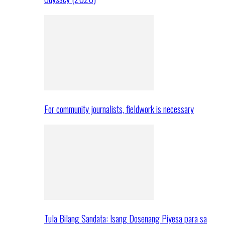
For community journalists, fieldwork is necessary
Tula Bilang Sandata: Isang Dosenang Piyesa para sa