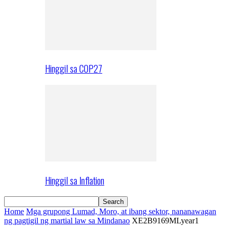
Hinggil sa COP27
Hinggil sa Inflation
Home
Mga grupong Lumad, Moro, at ibang sektor, nananawagan
ng pagtigil ng martial law sa Mindanao
XE2B9169MLyear1