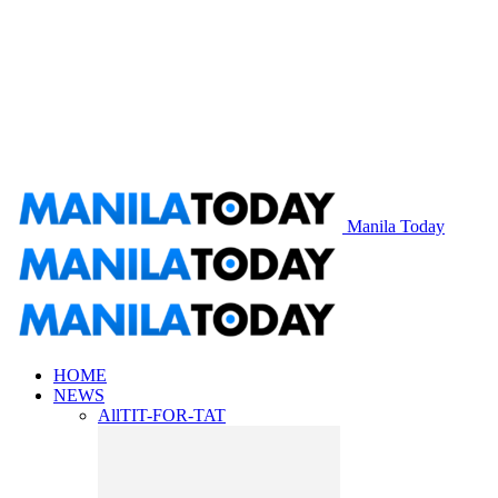
Manila Today
HOME
NEWS
All
TIT-FOR-TAT