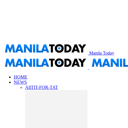
Manila Today
HOME
NEWS
All
TIT-FOR-TAT