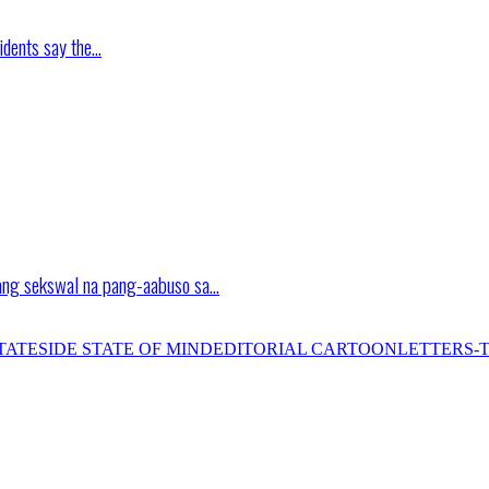
idents say the…
ang sekswal na pang-aabuso sa…
TATESIDE STATE OF MIND
EDITORIAL CARTOON
LETTERS-