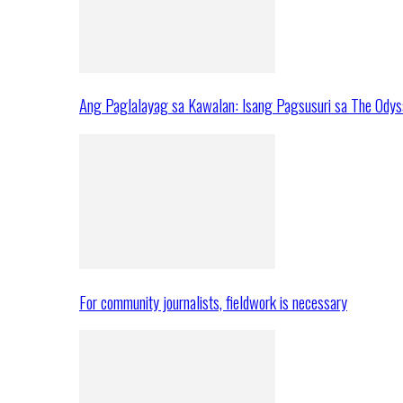
Ang Paglalayag sa Kawalan: Isang Pagsusuri sa The Ody
For community journalists, fieldwork is necessary