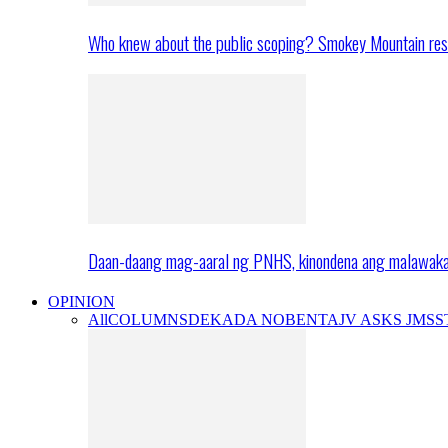
Who knew about the public scoping? Smokey Mountain res
Daan-daang mag-aaral ng PNHS, kinondena ang malawak
OPINION
All
COLUMNS
DEKADA NOBENTA
JV ASKS JMS
S