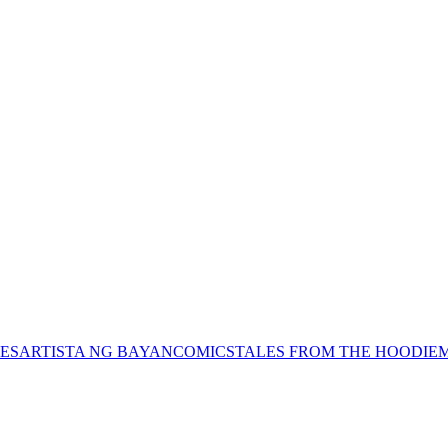
ES
ARTISTA NG BAYAN
COMICS
TALES FROM THE HOODIE
M