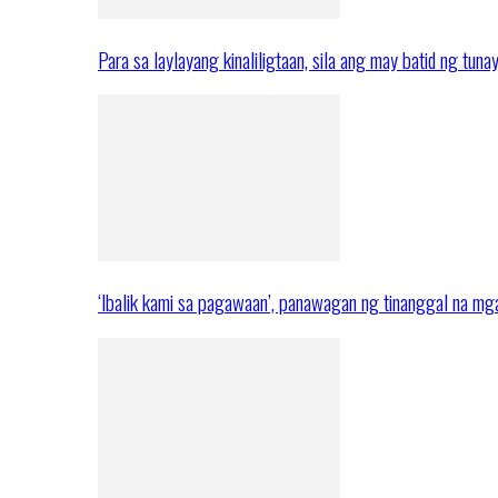
Para sa laylayang kinaliligtaan, sila ang may batid ng tuna
‘Ibalik kami sa pagawaan’, panawagan ng tinanggal na 