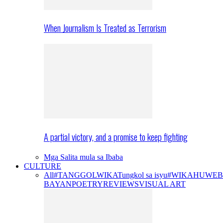
When Journalism Is Treated as Terrorism
A partial victory, and a promise to keep fighting
Mga Salita mula sa Ibaba
CULTURE
All
#TANGGOLWIKA
Tungkol sa isyu
#WIKAHUWEB
BAYAN
POETRY
REVIEWS
VISUAL ART