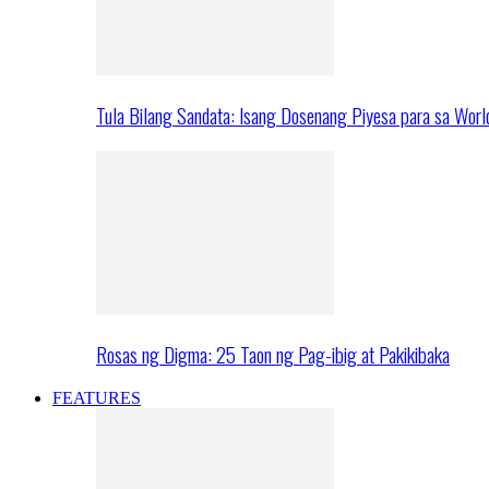
Tula Bilang Sandata: Isang Dosenang Piyesa para sa Worl
Rosas ng Digma: 25 Taon ng Pag-ibig at Pakikibaka
FEATURES