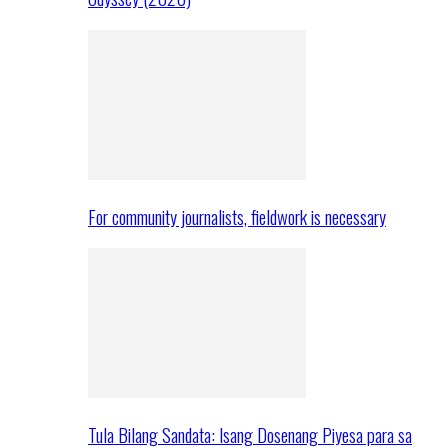
For community journalists, fieldwork is necessary
Tula Bilang Sandata: Isang Dosenang Piyesa para sa