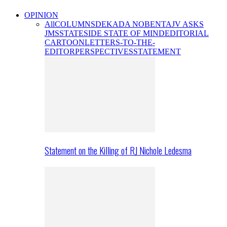
OPINION
All
COLUMNS
DEKADA NOBENTA
JV ASKS
JMS
STATESIDE STATE OF MIND
EDITORIAL
CARTOON
LETTERS-TO-THE-
EDITOR
PERSPECTIVES
STATEMENT
Statement on the Killing of RJ Nichole Ledesma