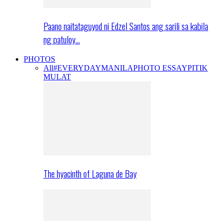
Paano naitataguyod ni Edzel Santos ang sarili sa kabila
ng patuloy…
PHOTOS
All
#EVERYDAYMANILA
PHOTO ESSAY
PITIK
MULAT
The hyacinth of Laguna de Bay