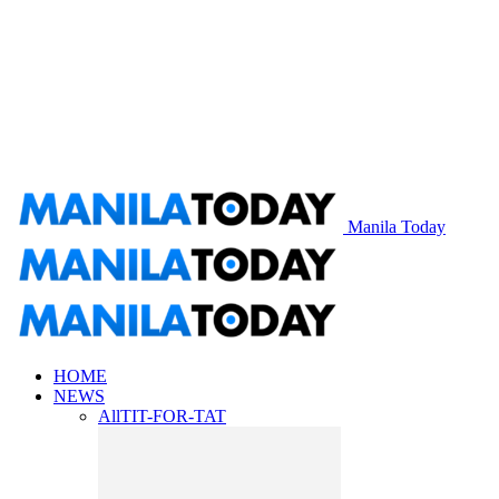
Manila Today
HOME
NEWS
All
TIT-FOR-TAT