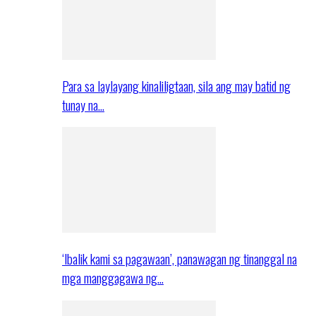
Para sa laylayang kinaliligtaan, sila ang may batid ng
tunay na…
‘Ibalik kami sa pagawaan’, panawagan ng tinanggal na
mga manggagawa ng…