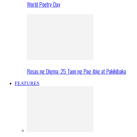
World Poetry Day
Rosas ng Digma: 25 Taon ng Pag-ibig at Pakikibaka
FEATURES