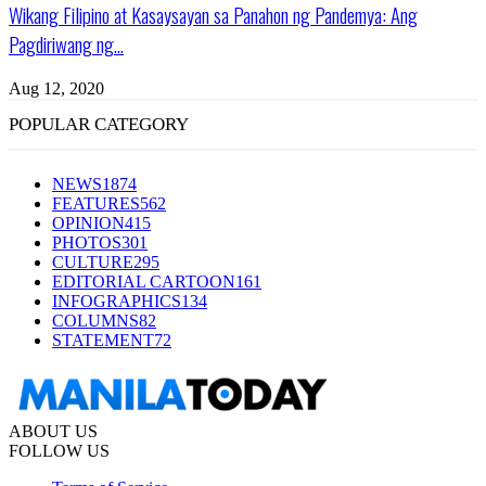
Wikang Filipino at Kasaysayan sa Panahon ng Pandemya: Ang
Pagdiriwang ng...
Aug 12, 2020
POPULAR CATEGORY
NEWS
1874
FEATURES
562
OPINION
415
PHOTOS
301
CULTURE
295
EDITORIAL CARTOON
161
INFOGRAPHICS
134
COLUMNS
82
STATEMENT
72
ABOUT US
FOLLOW US