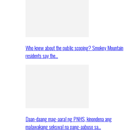
Who knew about the public scoping? Smokey Mountain
residents say the…
Daan-daang mag-aaral ng PNHS, kinondena ang
malawakang sekswal na pang-aabuso sa…