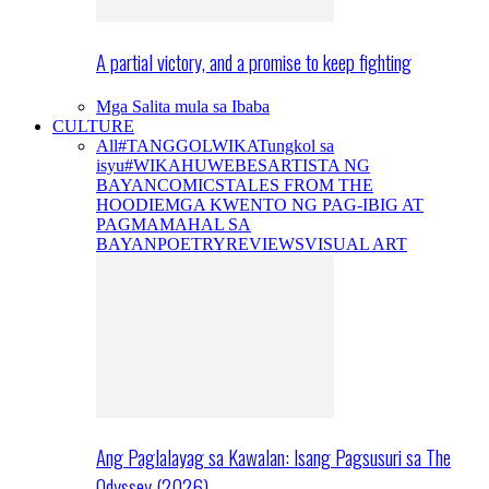
A partial victory, and a promise to keep fighting
Mga Salita mula sa Ibaba
CULTURE
All
#TANGGOLWIKA
Tungkol sa
isyu
#WIKAHUWEBES
ARTISTA NG
BAYAN
COMICS
TALES FROM THE
HOODIE
MGA KWENTO NG PAG-IBIG AT
PAGMAMAHAL SA
BAYAN
POETRY
REVIEWS
VISUAL ART
Ang Paglalayag sa Kawalan: Isang Pagsusuri sa The
Odyssey (2026)