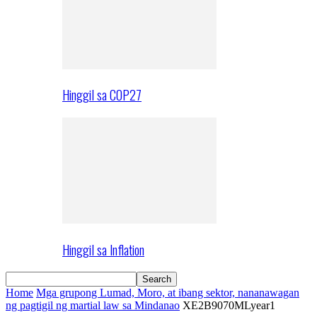
Hinggil sa COP27
Hinggil sa Inflation
Home
Mga grupong Lumad, Moro, at ibang sektor, nananawagan
ng pagtigil ng martial law sa Mindanao
XE2B9070MLyear1