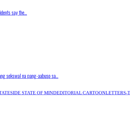
idents say the…
ang sekswal na pang-aabuso sa…
TATESIDE STATE OF MIND
EDITORIAL CARTOON
LETTERS-