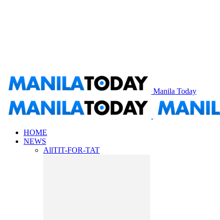
Manila Today
HOME
NEWS
All
TIT-FOR-TAT