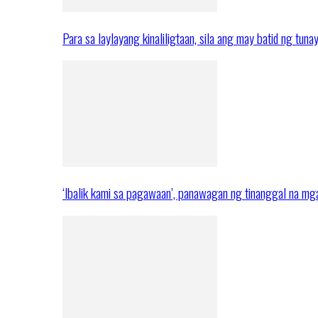
Para sa laylayang kinaliligtaan, sila ang may batid ng tuna
‘Ibalik kami sa pagawaan’, panawagan ng tinanggal na 