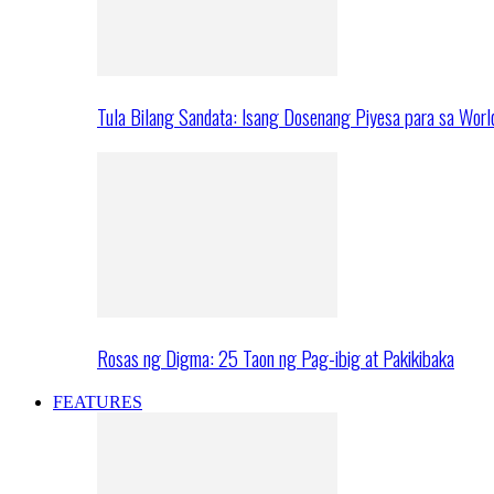
Tula Bilang Sandata: Isang Dosenang Piyesa para sa Worl
Rosas ng Digma: 25 Taon ng Pag-ibig at Pakikibaka
FEATURES