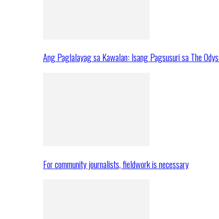
Ang Paglalayag sa Kawalan: Isang Pagsusuri sa The Ody
For community journalists, fieldwork is necessary