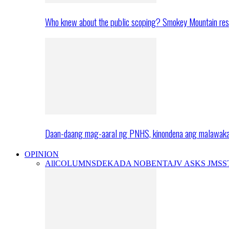
Who knew about the public scoping? Smokey Mountain res
Daan-daang mag-aaral ng PNHS, kinondena ang malawak
OPINION
All
COLUMNS
DEKADA NOBENTA
JV ASKS JMS
S