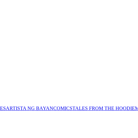
ES
ARTISTA NG BAYAN
COMICS
TALES FROM THE HOODIE
M