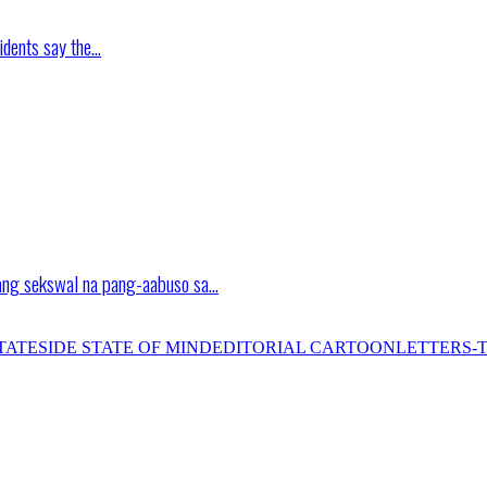
idents say the…
ang sekswal na pang-aabuso sa…
TATESIDE STATE OF MIND
EDITORIAL CARTOON
LETTERS-