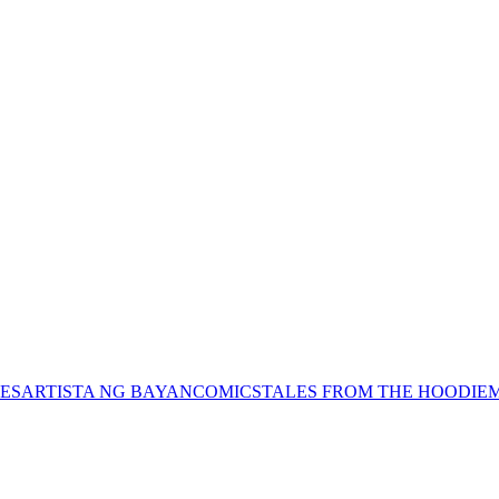
ES
ARTISTA NG BAYAN
COMICS
TALES FROM THE HOODIE
M