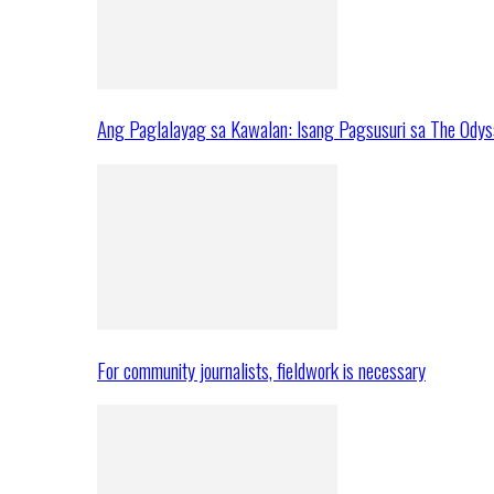
Ang Paglalayag sa Kawalan: Isang Pagsusuri sa The Ody
For community journalists, fieldwork is necessary