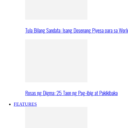
Tula Bilang Sandata: Isang Dosenang Piyesa para sa Worl
Rosas ng Digma: 25 Taon ng Pag-ibig at Pakikibaka
FEATURES