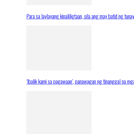
Para sa laylayang kinaliligtaan, sila ang may batid ng tuna
‘Ibalik kami sa pagawaan’, panawagan ng tinanggal na 