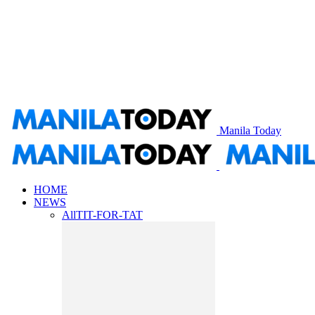
Manila Today
HOME
NEWS
All
TIT-FOR-TAT