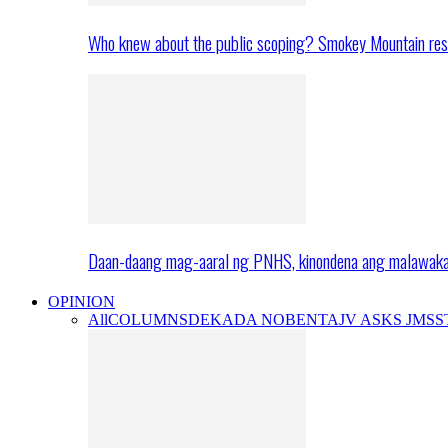
Who knew about the public scoping? Smokey Mountain res
Daan-daang mag-aaral ng PNHS, kinondena ang malawak
OPINION
All
COLUMNS
DEKADA NOBENTA
JV ASKS JMS
S