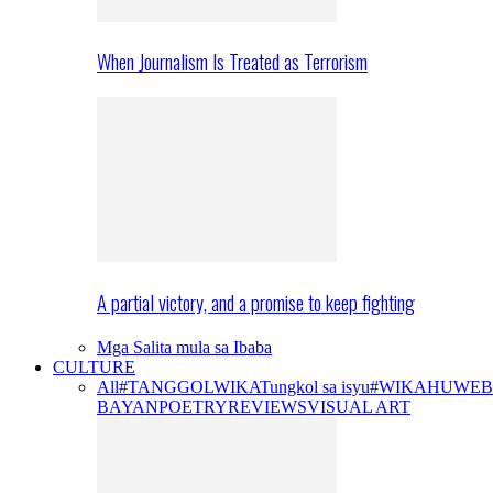
When Journalism Is Treated as Terrorism
A partial victory, and a promise to keep fighting
Mga Salita mula sa Ibaba
CULTURE
All
#TANGGOLWIKA
Tungkol sa isyu
#WIKAHUWEB
BAYAN
POETRY
REVIEWS
VISUAL ART