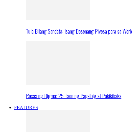
Tula Bilang Sandata: Isang Dosenang Piyesa para sa Worl
Rosas ng Digma: 25 Taon ng Pag-ibig at Pakikibaka
FEATURES