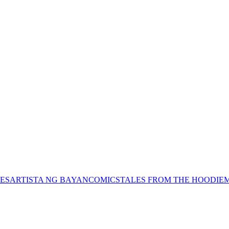
ES
ARTISTA NG BAYAN
COMICS
TALES FROM THE HOODIE
M