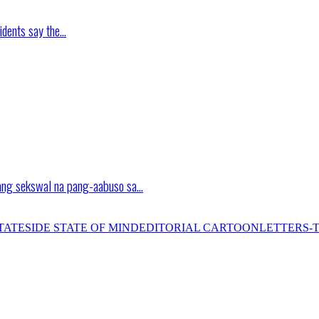
idents say the…
ang sekswal na pang-aabuso sa…
TATESIDE STATE OF MIND
EDITORIAL CARTOON
LETTERS-