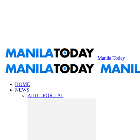
Manila Today
HOME
NEWS
All
TIT-FOR-TAT