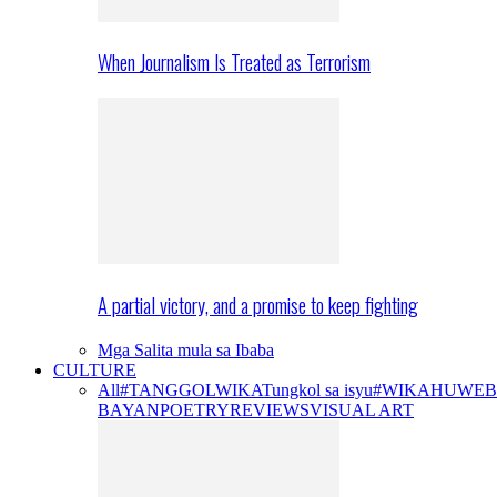
When Journalism Is Treated as Terrorism
A partial victory, and a promise to keep fighting
Mga Salita mula sa Ibaba
CULTURE
All
#TANGGOLWIKA
Tungkol sa isyu
#WIKAHUWEB
BAYAN
POETRY
REVIEWS
VISUAL ART