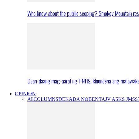
Who knew about the public scoping? Smokey Mountain res
Daan-daang mag-aaral ng PNHS, kinondena ang malawak
OPINION
All
COLUMNS
DEKADA NOBENTA
JV ASKS JMS
S