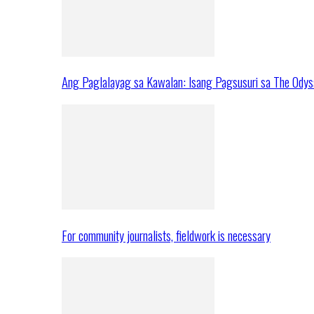
Ang Paglalayag sa Kawalan: Isang Pagsusuri sa The Ody
For community journalists, fieldwork is necessary