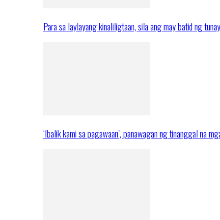
Para sa laylayang kinaliligtaan, sila ang may batid ng tuna
‘Ibalik kami sa pagawaan’, panawagan ng tinanggal na 