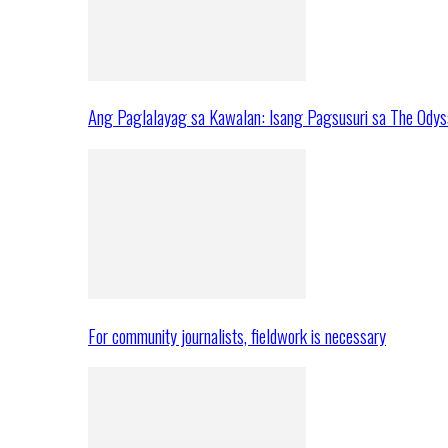
Ang Paglalayag sa Kawalan: Isang Pagsusuri sa The Ody
For community journalists, fieldwork is necessary