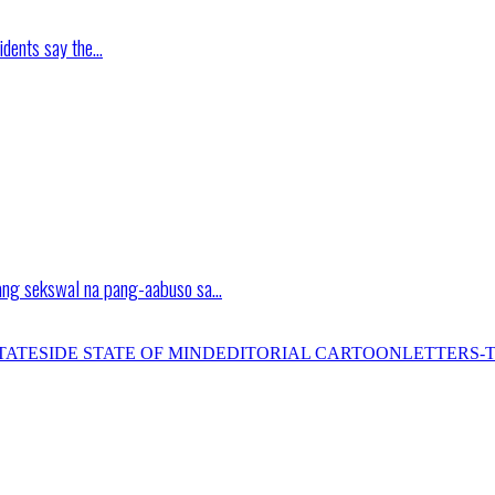
idents say the…
ang sekswal na pang-aabuso sa…
TATESIDE STATE OF MIND
EDITORIAL CARTOON
LETTERS-