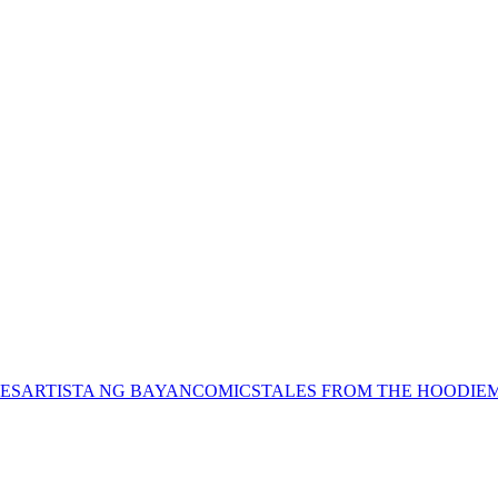
ES
ARTISTA NG BAYAN
COMICS
TALES FROM THE HOODIE
M