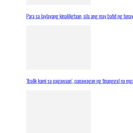
Para sa laylayang kinaliligtaan, sila ang may batid ng tuna
‘Ibalik kami sa pagawaan’, panawagan ng tinanggal na 