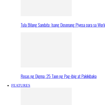
Tula Bilang Sandata: Isang Dosenang Piyesa para sa Worl
Rosas ng Digma: 25 Taon ng Pag-ibig at Pakikibaka
FEATURES