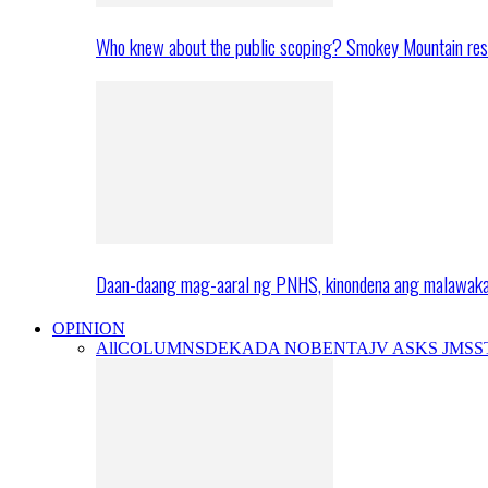
Who knew about the public scoping? Smokey Mountain res
Daan-daang mag-aaral ng PNHS, kinondena ang malawak
OPINION
All
COLUMNS
DEKADA NOBENTA
JV ASKS JMS
S