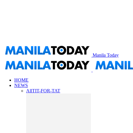
Manila Today
HOME
NEWS
All
TIT-FOR-TAT