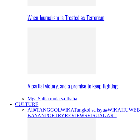
When Journalism Is Treated as Terrorism
A partial victory, and a promise to keep fighting
Mga Salita mula sa Ibaba
CULTURE
All
#TANGGOLWIKA
Tungkol sa isyu
#WIKAHUWEB
BAYAN
POETRY
REVIEWS
VISUAL ART