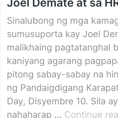
Joel Demate at sa H
Sinalubong ng mga kamag-
sumusuporta kay Joel Dem
malikhaing pagtatanghal 
kaniyang agarang pagpapal
pitong sabay-sabay na hi
ng Pandaigdigang Karapa
Day, Disyembre 10. Sila a
nahaharap …
Continue re