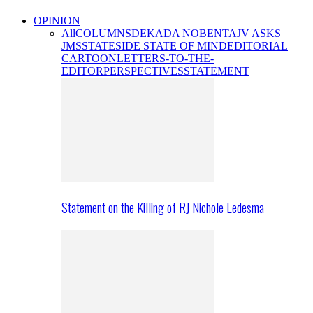
OPINION
All
COLUMNS
DEKADA NOBENTA
JV ASKS
JMS
STATESIDE STATE OF MIND
EDITORIAL
CARTOON
LETTERS-TO-THE-
EDITOR
PERSPECTIVES
STATEMENT
Statement on the Killing of RJ Nichole Ledesma