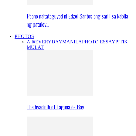
Paano naitataguyod ni Edzel Santos ang sarili sa kabila
ng patuloy…
PHOTOS
All
#EVERYDAYMANILA
PHOTO ESSAY
PITIK
MULAT
The hyacinth of Laguna de Bay