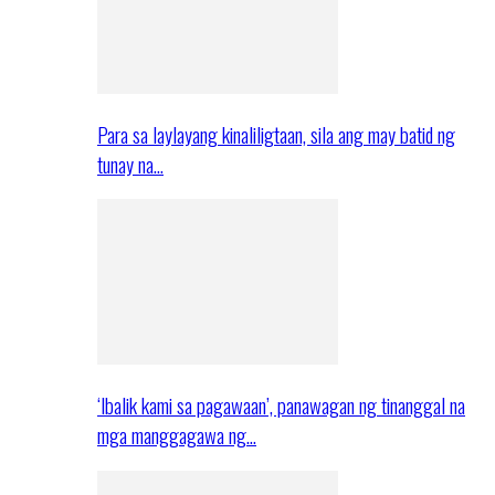
Para sa laylayang kinaliligtaan, sila ang may batid ng
tunay na…
‘Ibalik kami sa pagawaan’, panawagan ng tinanggal na
mga manggagawa ng…