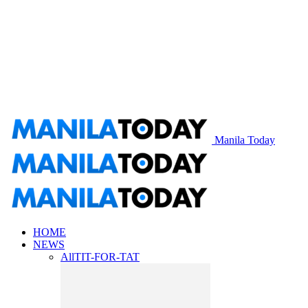
Manila Today
HOME
NEWS
All
TIT-FOR-TAT