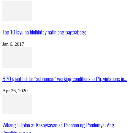
Top 10 isyu na hinihintay natin ang pagbabago
Jan 6, 2017
BPO giant hit for “subhuman” working conditions in Ph, violations in...
Apr 26, 2020
Wikang Filipino at Kasaysayan sa Panahon ng Pandemya: Ang
Pagdiriwang ng...