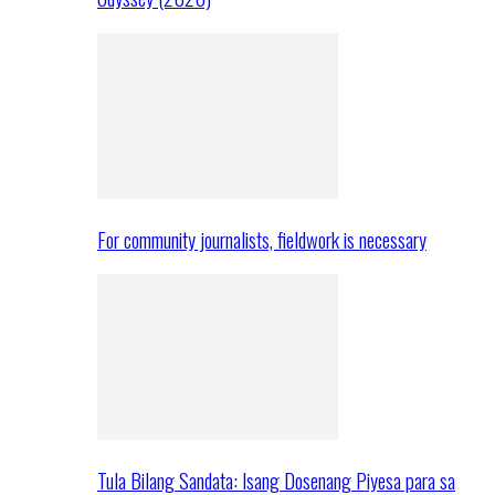
For community journalists, fieldwork is necessary
Tula Bilang Sandata: Isang Dosenang Piyesa para sa