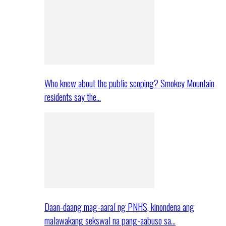
Who knew about the public scoping? Smokey Mountain
residents say the…
Daan-daang mag-aaral ng PNHS, kinondena ang
malawakang sekswal na pang-aabuso sa…