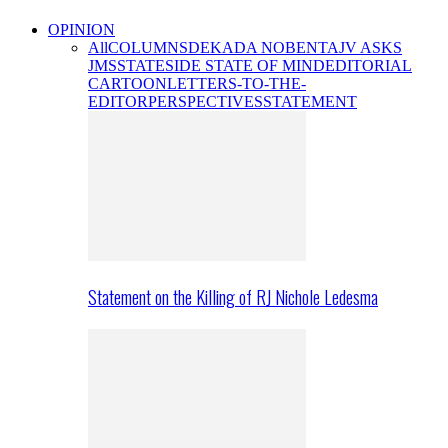
OPINION
All
COLUMNS
DEKADA NOBENTA
JV ASKS
JMS
STATESIDE STATE OF MIND
EDITORIAL
CARTOON
LETTERS-TO-THE-
EDITOR
PERSPECTIVES
STATEMENT
Statement on the Killing of RJ Nichole Ledesma