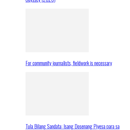
For community journalists, fieldwork is necessary
Tula Bilang Sandata: Isang Dosenang Piyesa para sa