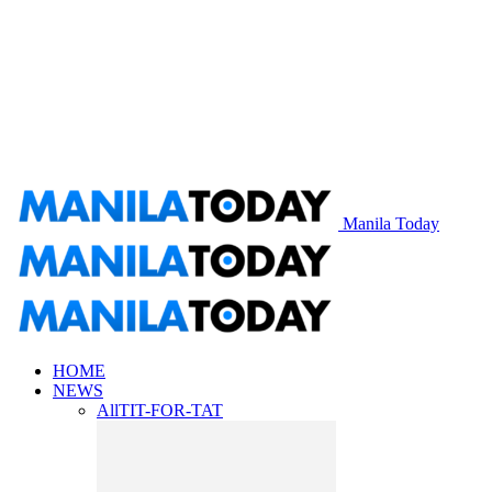
Manila Today
HOME
NEWS
All
TIT-FOR-TAT