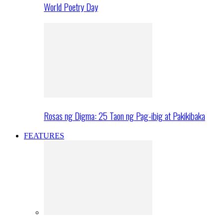
World Poetry Day
Rosas ng Digma: 25 Taon ng Pag-ibig at Pakikibaka
FEATURES