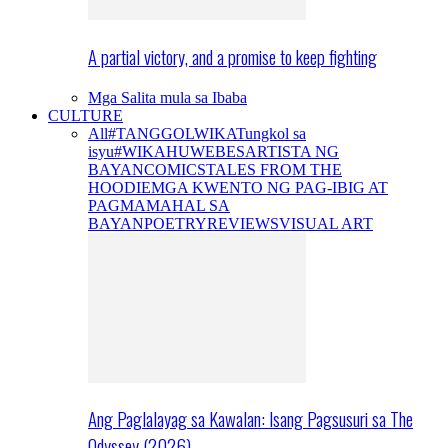
A partial victory, and a promise to keep fighting
Mga Salita mula sa Ibaba
CULTURE
All
#TANGGOLWIKA
Tungkol sa
isyu
#WIKAHUWEBES
ARTISTA NG
BAYAN
COMICS
TALES FROM THE
HOODIE
MGA KWENTO NG PAG-IBIG AT
PAGMAMAHAL SA
BAYAN
POETRY
REVIEWS
VISUAL ART
Ang Paglalayag sa Kawalan: Isang Pagsusuri sa The
Odyssey (2026)