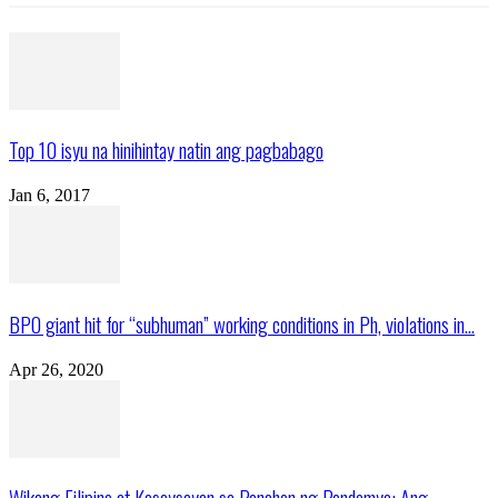
Top 10 isyu na hinihintay natin ang pagbabago
Jan 6, 2017
BPO giant hit for “subhuman” working conditions in Ph, violations in...
Apr 26, 2020
Wikang Filipino at Kasaysayan sa Panahon ng Pandemya: Ang