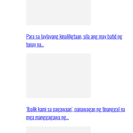
Para sa laylayang kinaliligtaan, sila ang may batid ng
tunay na…
‘Ibalik kami sa pagawaan’, panawagan ng tinanggal na
mga manggagawa ng…