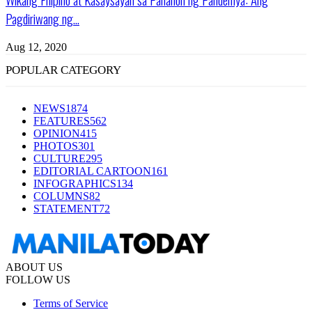
Pagdiriwang ng...
Aug 12, 2020
POPULAR CATEGORY
NEWS
1874
FEATURES
562
OPINION
415
PHOTOS
301
CULTURE
295
EDITORIAL CARTOON
161
INFOGRAPHICS
134
COLUMNS
82
STATEMENT
72
ABOUT US
FOLLOW US
Terms of Service