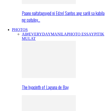
Paano naitataguyod ni Edzel Santos ang sarili sa kabila
ng patuloy…
PHOTOS
All
#EVERYDAYMANILA
PHOTO ESSAY
PITIK
MULAT
The hyacinth of Laguna de Bay