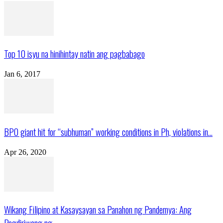
Top 10 isyu na hinihintay natin ang pagbabago
Jan 6, 2017
BPO giant hit for “subhuman” working conditions in Ph, violations in...
Apr 26, 2020
Wikang Filipino at Kasaysayan sa Panahon ng Pandemya: Ang
Pagdiriwang ng...