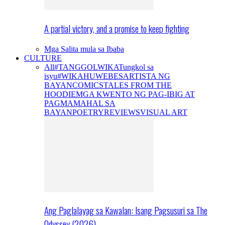
A partial victory, and a promise to keep fighting
Mga Salita mula sa Ibaba
CULTURE
All
#TANGGOLWIKA
Tungkol sa
isyu
#WIKAHUWEBES
ARTISTA NG
BAYAN
COMICS
TALES FROM THE
HOODIE
MGA KWENTO NG PAG-IBIG AT
PAGMAMAHAL SA
BAYAN
POETRY
REVIEWS
VISUAL ART
Ang Paglalayag sa Kawalan: Isang Pagsusuri sa The
Odyssey (2026)