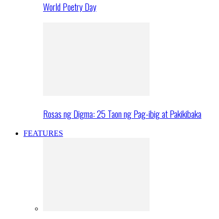
World Poetry Day
Rosas ng Digma: 25 Taon ng Pag-ibig at Pakikibaka
FEATURES