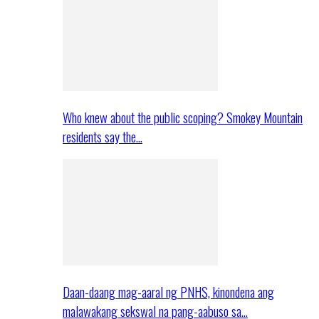
Who knew about the public scoping? Smokey Mountain
residents say the…
Daan-daang mag-aaral ng PNHS, kinondena ang
malawakang sekswal na pang-aabuso sa…