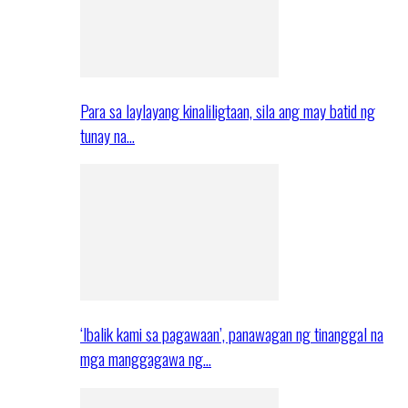
Para sa laylayang kinaliligtaan, sila ang may batid ng
tunay na…
‘Ibalik kami sa pagawaan’, panawagan ng tinanggal na
mga manggagawa ng…