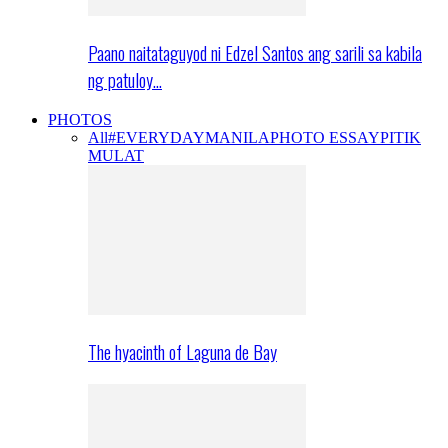
Paano naitataguyod ni Edzel Santos ang sarili sa kabila
ng patuloy…
PHOTOS
All
#EVERYDAYMANILA
PHOTO ESSAY
PITIK
MULAT
The hyacinth of Laguna de Bay