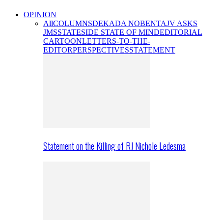
OPINION
All
COLUMNS
DEKADA NOBENTA
JV ASKS
JMS
STATESIDE STATE OF MIND
EDITORIAL
CARTOON
LETTERS-TO-THE-
EDITOR
PERSPECTIVES
STATEMENT
Statement on the Killing of RJ Nichole Ledesma