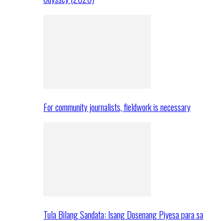
For community journalists, fieldwork is necessary
Tula Bilang Sandata: Isang Dosenang Piyesa para sa