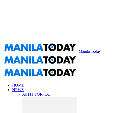
Manila Today
HOME
NEWS
All
TIT-FOR-TAT