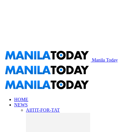
Manila Today
HOME
NEWS
All
TIT-FOR-TAT