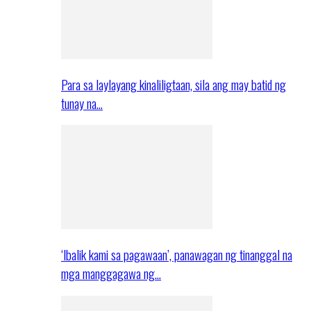
Para sa laylayang kinaliligtaan, sila ang may batid ng
tunay na…
‘Ibalik kami sa pagawaan’, panawagan ng tinanggal na
mga manggagawa ng…