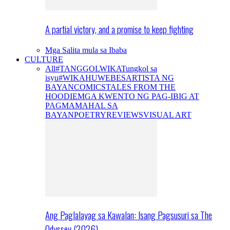
A partial victory, and a promise to keep fighting
Mga Salita mula sa Ibaba
CULTURE
All
#TANGGOLWIKA
Tungkol sa
isyu
#WIKAHUWEBES
ARTISTA NG
BAYAN
COMICS
TALES FROM THE
HOODIE
MGA KWENTO NG PAG-IBIG AT
PAGMAMAHAL SA
BAYAN
POETRY
REVIEWS
VISUAL ART
Ang Paglalayag sa Kawalan: Isang Pagsusuri sa The
Odyssey (2026)