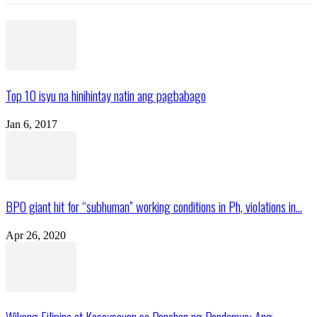
Top 10 isyu na hinihintay natin ang pagbabago
Jan 6, 2017
BPO giant hit for “subhuman” working conditions in Ph, violations in...
Apr 26, 2020
Wikang Filipino at Kasaysayan sa Panahon ng Pandemya: Ang