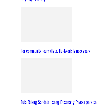
For community journalists, fieldwork is necessary
Tula Bilang Sandata: Isang Dosenang Piyesa para sa