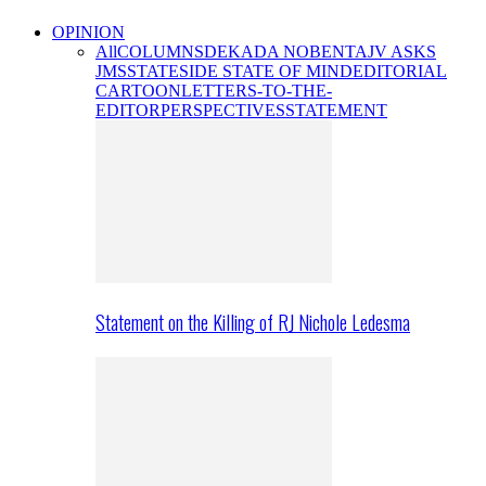
OPINION
All
COLUMNS
DEKADA NOBENTA
JV ASKS
JMS
STATESIDE STATE OF MIND
EDITORIAL
CARTOON
LETTERS-TO-THE-
EDITOR
PERSPECTIVES
STATEMENT
Statement on the Killing of RJ Nichole Ledesma