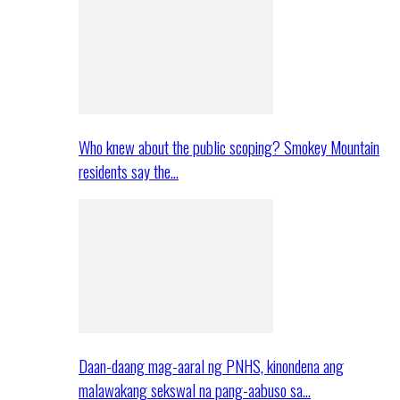
Who knew about the public scoping? Smokey Mountain
residents say the…
Daan-daang mag-aaral ng PNHS, kinondena ang
malawakang sekswal na pang-aabuso sa…