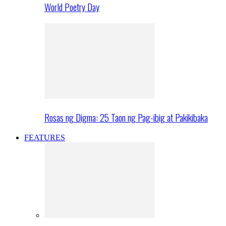
World Poetry Day
Rosas ng Digma: 25 Taon ng Pag-ibig at Pakikibaka
FEATURES