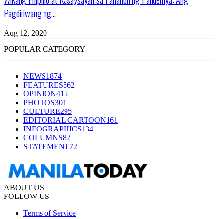
Pagdiriwang ng...
Aug 12, 2020
POPULAR CATEGORY
NEWS
1874
FEATURES
562
OPINION
415
PHOTOS
301
CULTURE
295
EDITORIAL CARTOON
161
INFOGRAPHICS
134
COLUMNS
82
STATEMENT
72
ABOUT US
FOLLOW US
Terms of Service