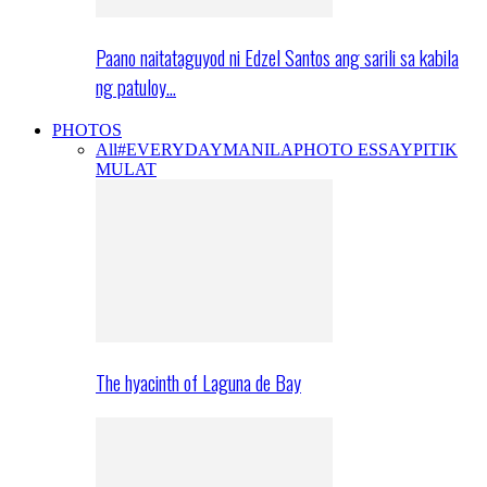
Paano naitataguyod ni Edzel Santos ang sarili sa kabila
ng patuloy…
PHOTOS
All
#EVERYDAYMANILA
PHOTO ESSAY
PITIK
MULAT
The hyacinth of Laguna de Bay