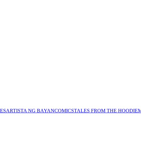
ES
ARTISTA NG BAYAN
COMICS
TALES FROM THE HOODIE
M