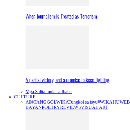
When Journalism Is Treated as Terrorism
A partial victory, and a promise to keep fighting
Mga Salita mula sa Ibaba
CULTURE
All
#TANGGOLWIKA
Tungkol sa isyu
#WIKAHUWEB
BAYAN
POETRY
REVIEWS
VISUAL ART