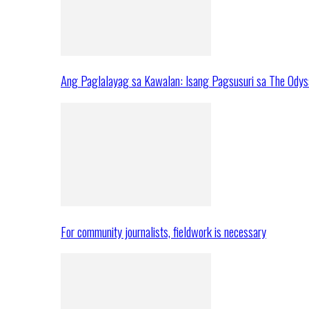
Ang Paglalayag sa Kawalan: Isang Pagsusuri sa The Ody
For community journalists, fieldwork is necessary