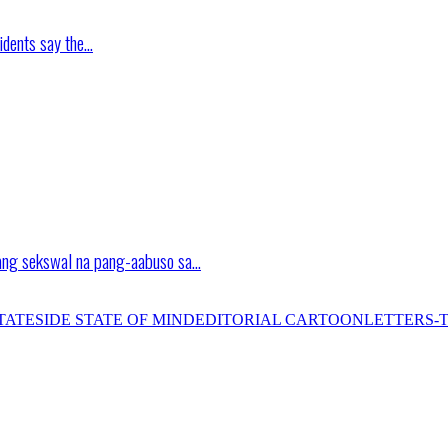
idents say the…
ang sekswal na pang-aabuso sa…
TATESIDE STATE OF MIND
EDITORIAL CARTOON
LETTERS-