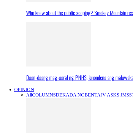
Who knew about the public scoping? Smokey Mountain res
Daan-daang mag-aaral ng PNHS, kinondena ang malawak
OPINION
All
COLUMNS
DEKADA NOBENTA
JV ASKS JMS
S