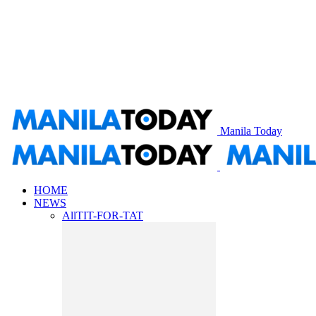
Manila Today
HOME
NEWS
All
TIT-FOR-TAT