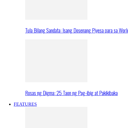
Tula Bilang Sandata: Isang Dosenang Piyesa para sa Worl
Rosas ng Digma: 25 Taon ng Pag-ibig at Pakikibaka
FEATURES