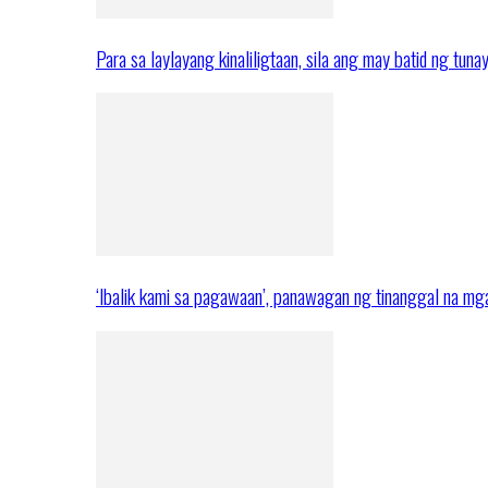
Para sa laylayang kinaliligtaan, sila ang may batid ng tuna
‘Ibalik kami sa pagawaan’, panawagan ng tinanggal na 