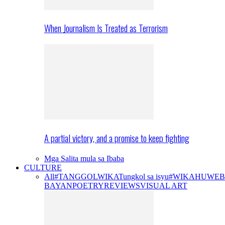
When Journalism Is Treated as Terrorism
A partial victory, and a promise to keep fighting
Mga Salita mula sa Ibaba
CULTURE
All
#TANGGOLWIKA
Tungkol sa isyu
#WIKAHUWEB
BAYAN
POETRY
REVIEWS
VISUAL ART