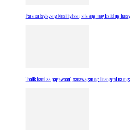
Para sa laylayang kinaliligtaan, sila ang may batid ng tuna
‘Ibalik kami sa pagawaan’, panawagan ng tinanggal na 