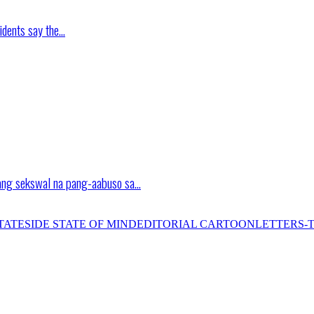
idents say the…
ang sekswal na pang-aabuso sa…
TATESIDE STATE OF MIND
EDITORIAL CARTOON
LETTERS-