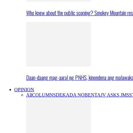
Who knew about the public scoping? Smokey Mountain res
Daan-daang mag-aaral ng PNHS, kinondena ang malawak
OPINION
All
COLUMNS
DEKADA NOBENTA
JV ASKS JMS
S