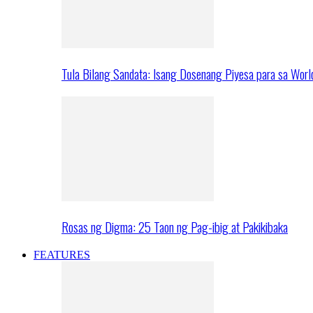
Tula Bilang Sandata: Isang Dosenang Piyesa para sa Worl
Rosas ng Digma: 25 Taon ng Pag-ibig at Pakikibaka
FEATURES