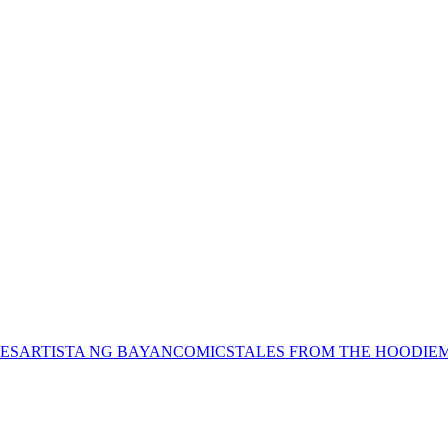
ES
ARTISTA NG BAYAN
COMICS
TALES FROM THE HOODIE
M