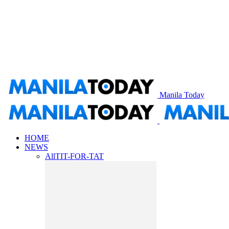
Manila Today
HOME
NEWS
All
TIT-FOR-TAT