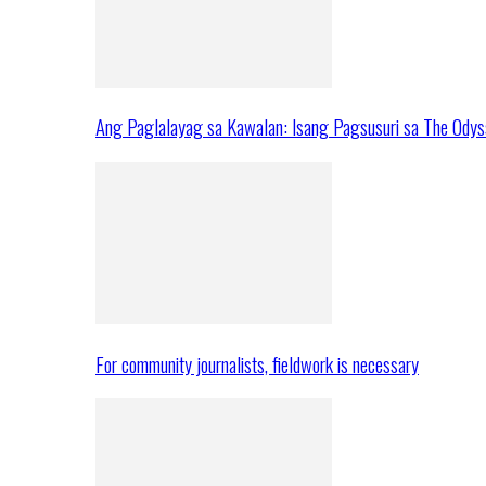
Ang Paglalayag sa Kawalan: Isang Pagsusuri sa The Ody
For community journalists, fieldwork is necessary