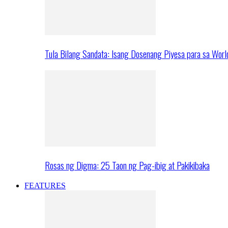
Tula Bilang Sandata: Isang Dosenang Piyesa para sa Worl
Rosas ng Digma: 25 Taon ng Pag-ibig at Pakikibaka
FEATURES