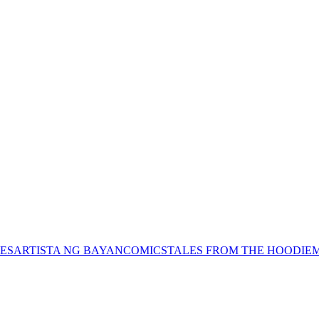
ES
ARTISTA NG BAYAN
COMICS
TALES FROM THE HOODIE
M