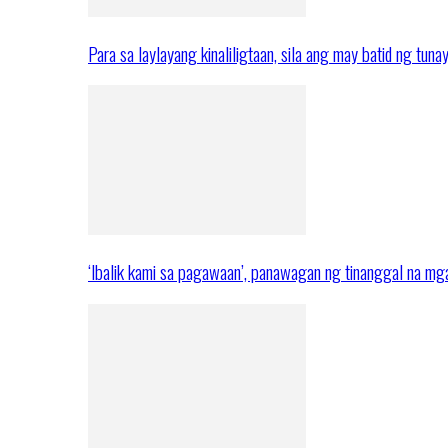
Para sa laylayang kinaliligtaan, sila ang may batid ng tuna
‘Ibalik kami sa pagawaan’, panawagan ng tinanggal na 