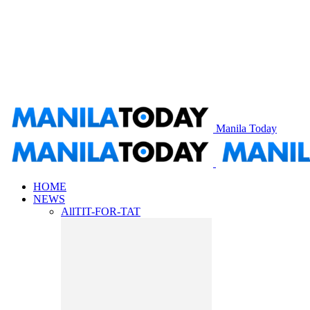
Manila Today
HOME
NEWS
All
TIT-FOR-TAT