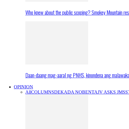
Who knew about the public scoping? Smokey Mountain res
Daan-daang mag-aaral ng PNHS, kinondena ang malawak
OPINION
All
COLUMNS
DEKADA NOBENTA
JV ASKS JMS
S