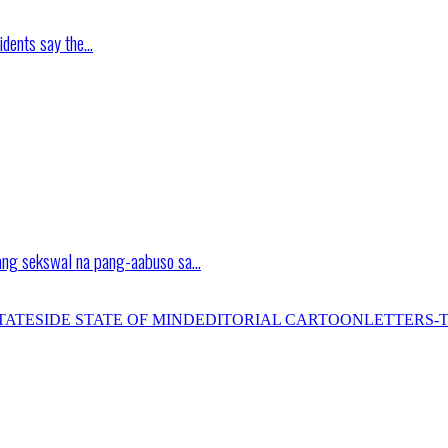
idents say the…
ang sekswal na pang-aabuso sa…
TATESIDE STATE OF MIND
EDITORIAL CARTOON
LETTERS-