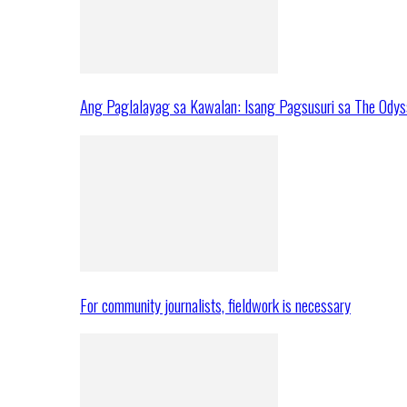
Ang Paglalayag sa Kawalan: Isang Pagsusuri sa The Ody
For community journalists, fieldwork is necessary