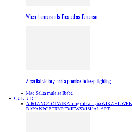
When Journalism Is Treated as Terrorism
A partial victory, and a promise to keep fighting
Mga Salita mula sa Ibaba
CULTURE
All
#TANGGOLWIKA
Tungkol sa isyu
#WIKAHUWEB
BAYAN
POETRY
REVIEWS
VISUAL ART