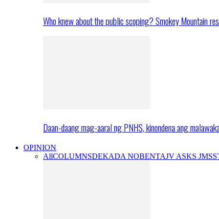
Who knew about the public scoping? Smokey Mountain res
Daan-daang mag-aaral ng PNHS, kinondena ang malawak
OPINION
All
COLUMNS
DEKADA NOBENTA
JV ASKS JMS
S