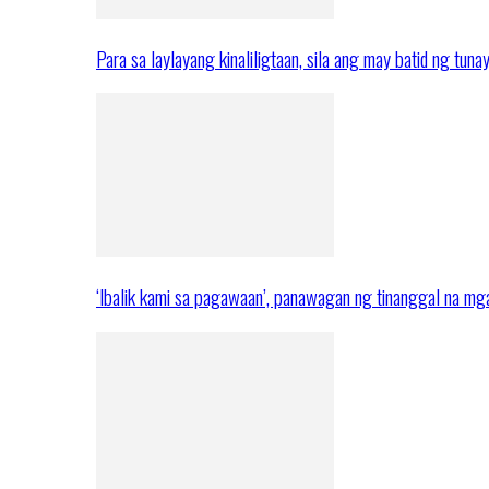
Para sa laylayang kinaliligtaan, sila ang may batid ng tuna
‘Ibalik kami sa pagawaan’, panawagan ng tinanggal na 