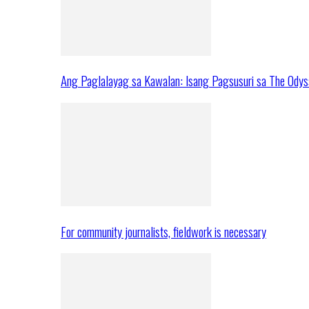
Ang Paglalayag sa Kawalan: Isang Pagsusuri sa The Ody
For community journalists, fieldwork is necessary