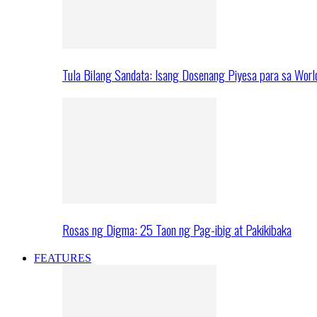
Tula Bilang Sandata: Isang Dosenang Piyesa para sa Worl
Rosas ng Digma: 25 Taon ng Pag-ibig at Pakikibaka
FEATURES