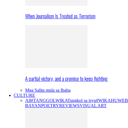
When Journalism Is Treated as Terrorism
A partial victory, and a promise to keep fighting
Mga Salita mula sa Ibaba
CULTURE
All
#TANGGOLWIKA
Tungkol sa isyu
#WIKAHUWEB
BAYAN
POETRY
REVIEWS
VISUAL ART