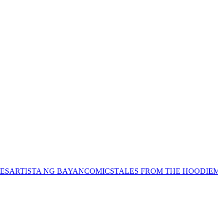
ES
ARTISTA NG BAYAN
COMICS
TALES FROM THE HOODIE
M