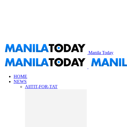
Manila Today
HOME
NEWS
All
TIT-FOR-TAT