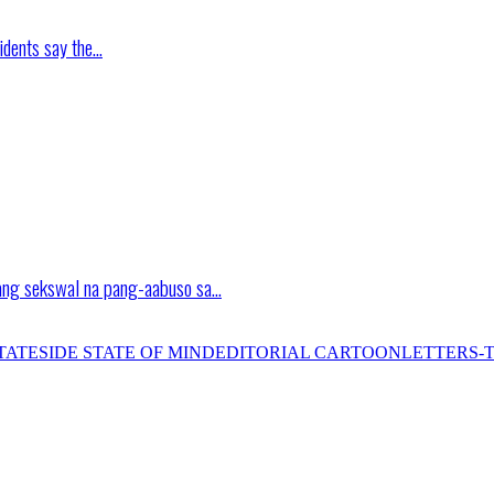
idents say the…
ang sekswal na pang-aabuso sa…
TATESIDE STATE OF MIND
EDITORIAL CARTOON
LETTERS-